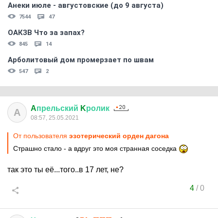
Анеки июле - августовские (до 9 августа)
7544
47
ОАКЗВ Что за запах?
845
14
Арболитовый дом промерзает по швам
547
2
A
прельский
K
ролик
A
08:57, 25.05.2021
От пользователя
эзотeричecкий оpдeн дaгoнa
Страшно стало - а вдруг это моя странная соседка
так это ты её...того..в 17 лет, не?
4
/
0