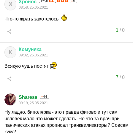
Хронос
Х
08:58, 25.05.2021
Что-то жрать захотелось
1
/
0
Комуняка
К
09:02, 25.05.2021
Всякую чушь постят
7
/
0
Sharess
09:19, 25.05.2021
Ну ладно, биполярка - это правда фигово и тут сам
человек мало что может сделать. Но что за врач при
панических атаках прописал транквилизаторы? Совсем
куку?