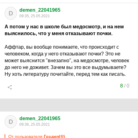
demen_22041965
D
09:35, 25.05.2021
А потом у нас в школе был медосмотр, и на нем
выяснилось, что у меня отказывают почки.
Аффтар, вы вообще понимаете, что происходит с
человеком, когда у него отказывают почки? Это не
может выяснится "внезапно", на медосмотре, человек
до него не доживет. Зачем вы это все выдумываете?
Ну хоть литературу почитайте, перед тем как писать.
8
/
0
demen_22041965
D
09:36, 25.05.2021
От пользователя
Госдеп(®)