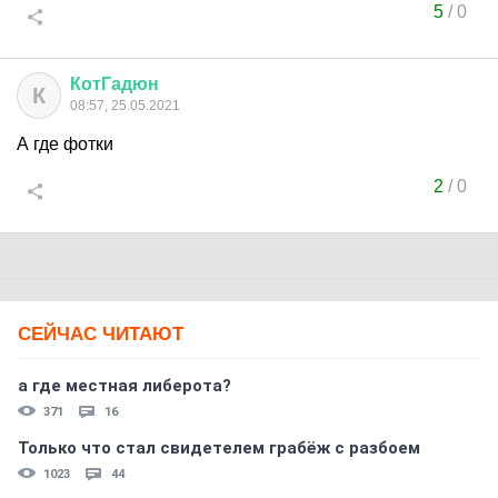
5
/
0
КотГадюн
К
08:57, 25.05.2021
А где фотки
2
/
0
СЕЙЧАС ЧИТАЮТ
а где местная либерота?
371
16
Только что стал свидетелем грабёж с разбоем
1023
44