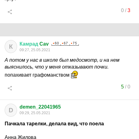
0
/
3
Камрад
Cav
К
09:27, 25.05.2021
А потом у нас в школе был медосмотр, и на нем
выяснилось, что у меня отказывают почки.
попахивает графоманством
5
/
0
demen_22041965
D
09:29, 25.05.2021
Пачкала тарелки, делала вид, что поела
Анна Жилова