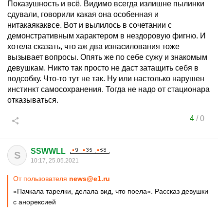
Показушность и всё. Видимо всегда излишне пылинки
сдували, говорили какая она особенная и
нитакаякаквсе. Вот и вылилось в сочетании с
демонстративным характером в нездоровую фигню. И
хотела сказать, что аж два изнасилования тоже
вызывает вопросы. Опять же по себе сужу и знакомым
девушкам. Никто так просто не даст затащить себя в
подсобку. Что-то тут не так. Ну или настолько нарушен
инстинкт самосохранения. Тогда не надо от стационара
отказываться.
4
/
0
SSWWLL
S
10:17, 25.05.2021
От пользователя
news@e1.ru
«Пачкала тарелки, делала вид, что поела». Рассказ девушки
с анорексией