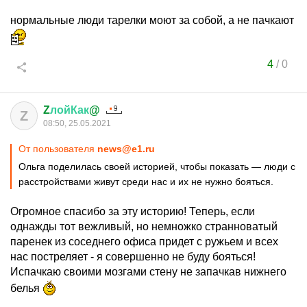
нормальные люди тарелки моют за собой, а не пачкают
4
/
0
Z
лойКак
@
Z
08:50, 25.05.2021
От пользователя
news@e1.ru
Ольга поделилась своей историей, чтобы показать — люди с
расстройствами живут среди нас и их не нужно бояться.
Огромное спасибо за эту историю! Теперь, если
однажды тот вежливый, но немножко странноватый
паренек из соседнего офиса придет с ружьем и всех
нас постреляет - я совершенно не буду бояться!
Испачкаю своими мозгами стену не запачкав нижнего
белья