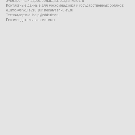
Электронный адрес редакции:
e1@shkulev.ru
Контактные данные для Роскомнадзора и государственных органов:
e1info@shkulev.ru
,
juristekat@shkulev.ru
Техподдержка:
help@shkulev.ru
Рекомендательные системы