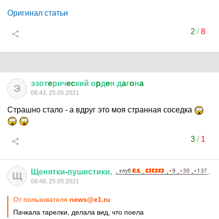
Оригинал статьи
2
/
8
эзот
e
рич
ec
кий
о
p
д
e
н
д
a
г
o
н
a
Э
08:43, 25.05.2021
Страшно стало - а вдруг это моя странная соседка
3
/
1
Щенятки
-
пушистики
.
Щ
08:48, 25.05.2021
От пользователя
news@e1.ru
Пачкала тарелки, делала вид, что поела