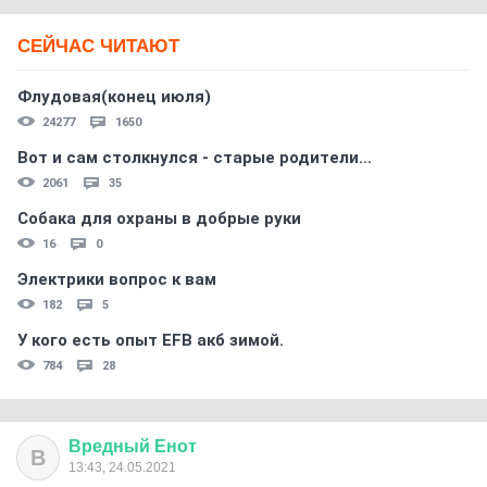
СЕЙЧАС ЧИТАЮТ
Флудовая(конец июля)
24277
1650
Вот и сам столкнулся - старые родители...
2061
35
Собака для охраны в добрые руки
16
0
Электрики вопрос к вам
182
5
У кого есть опыт EFB акб зимой.
784
28
Вредный
Енот
В
13:43, 24.05.2021