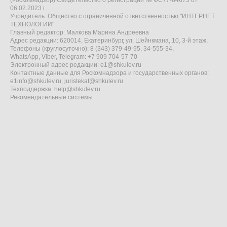
(Роскомнадзор) Свидетельство о регистрации № ФС77-84675 от
06.02.2023 г.
Учредитель: Общество с ограниченной ответственностью "ИНТЕРНЕТ
ТЕХНОЛОГИИ"
Главный редактор: Малкова Марина Андреевна
Адрес редакции: 620014, Екатеринбург, ул. Шейнкмана, 10, 3-й этаж,
Телефоны (круглосуточно): 8 (343) 379-49-95, 34-555-34,
WhatsApp, Viber, Telegram: +7 909 704-57-70
Электронный адрес редакции:
e1@shkulev.ru
Контактные данные для Роскомнадзора и государственных органов:
e1info@shkulev.ru
,
juristekat@shkulev.ru
Техподдержка:
help@shkulev.ru
Рекомендательные системы