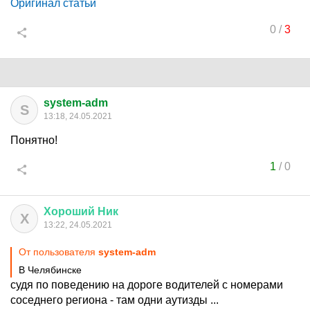
Оригинал статьи
0
/
3
system-adm
S
13:18, 24.05.2021
Понятно!
1
/
0
Хороший
Ник
Х
13:22, 24.05.2021
От пользователя
system-adm
В Челябинске
судя по поведению на дороге водителей с номерами
соседнего региона - там одни аутизды ...