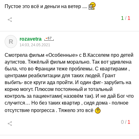
Пустое это всё и деньги на ветер ....
1
/
1
rozavetra
R
14:03, 24.05.2021
Смотрела фильм «Особенные» с В.Касселем про детей
аутистов. Тяжёлый фильм морально. Так вот удивлена
была, что во Франции теже проблемы. С квартирами ,
центрами реабклитации для таких людей. Грант
выбить- все круги ада пройти. И один фиг- зарубить на
корню могут. Плюсом постоянный и тотальный
контроль за пациентами( назовём так). И не дай Бог что
случится… Но без таких квартир , сидя дома - полное
отсутствие прогресса . Тяжело это всё
0
/
1