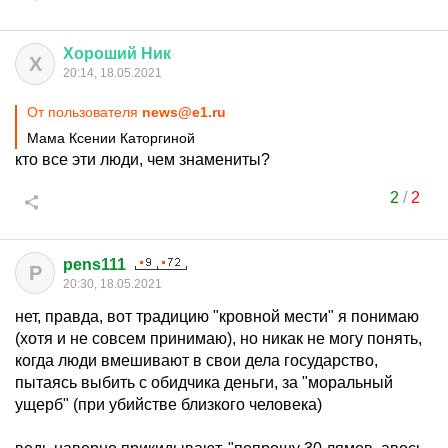
Хороший
Ник
Х
20:14, 18.05.2021
От пользователя
news@e1.ru
Мама Ксении Каторгиной
кто все эти люди, чем знамениты?
2
/
2
pens111
P
20:30, 18.05.2021
нет, правда, вот традицию "кровной мести" я понимаю
(хотя и не совсем принимаю), но никак не могу понять,
когда люди вмешивают в свои дела государство,
пытаясь выбить с обидчика деньги, за "моральный
ущерб" (при убийстве близкого человека)