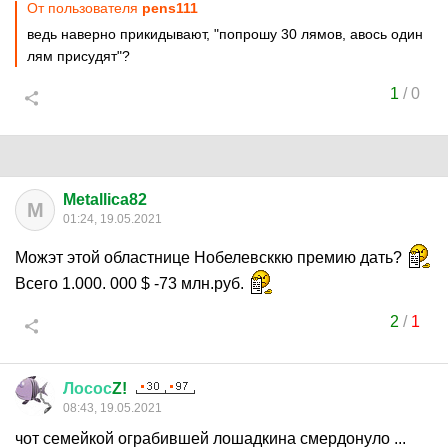
От пользователя
pens111
ведь наверно прикидывают, "попрошу 30 лямов, авось один
лям присудят"?
1
/
0
Metallica82
M
01:24, 19.05.2021
Можэт этой областнице Нобелевсккю премию дать?
Всего 1.000. 000 $ -73 млн.руб.
2
/
1
Лосос
Z!
08:43, 19.05.2021
чот семейкой ограбившей лошадкина смердонуло ...