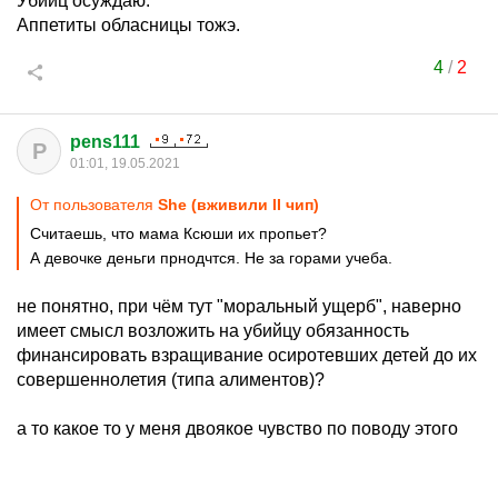
Убийц осуждаю.
Аппетиты обласницы тожэ.
4
/
2
pens111
P
01:01, 19.05.2021
От пользователя
She (вживили II чип)
Считаешь, что мама Ксюши их пропьет?
А девочке деньги прнодчтся. Не за горами учеба.
не понятно, при чём тут "моральный ущерб", наверно
имеет смысл возложить на убийцу обязанность
финансировать взращивание осиротевших детей до их
совершеннолетия (типа алиментов)?
а то какое то у меня двоякое чувство по поводу этого