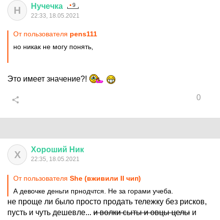
Нучечка
Н
22:33, 18.05.2021
От пользователя
pens111
но никак не могу понять,
Это имеет значение?!
0
Хороший
Ник
Х
22:35, 18.05.2021
От пользователя
She (вживили II чип)
А девочке деньги прнодчтся. Не за горами учеба.
не проще ли было просто продать тележку без рисков,
пусть и чуть дешевле...
и волки сыты и овцы целы
и