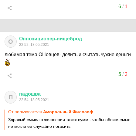
6
/
1
Оппозиционер
-
нищеброд
О
22:52, 18.05.2021
любимая тема ОНовцев- делить и считать чужие деньги
5
/
2
падошва
П
22:54, 18.05.2021
От пользователя
Аморальный Философ
Здравый смысл в заявлении таких сумм - чтобы обвиняемые
не могли ее случайно погасить