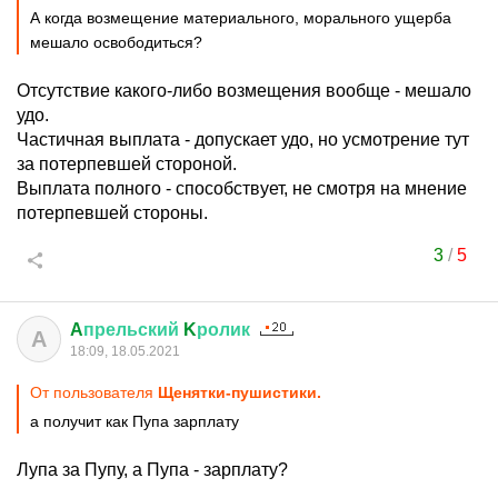
А когда возмещение материального, морального ущерба
мешало освободиться?
Отсутствие какого-либо возмещения вообще - мешало
удо.
Частичная выплата - допускает удо, но усмотрение тут
за потерпевшей стороной.
Выплата полного - способствует, не смотря на мнение
потерпевшей стороны.
3
/
5
A
прельский
K
ролик
A
18:09, 18.05.2021
От пользователя
Щенятки-пушистики.
а получит как Пупа зарплату
Лупа за Пупу, а Пупа - зарплату?