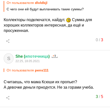
От пользователя
dlvldbjl
С чего они ей будут выплачивать такие суммы?
Коллекторы подключатся, найдут.
Сумма для
хороших коллекторов интересная, да ещё и
просуженная.
0
/
3
She (
ипотечница
)
S
22:25, 18.05.2021
От пользователя
pens111
Считаешь, что мама Ксюши их пропьет?
А девочке деньги прнодчтся. Не за горами учеба.
3
/
5