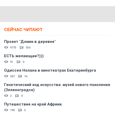
СЕЙЧАС ЧИТАЮТ
Проект "Домик в деревне"
9773
354
ЕСТЬ желающие?)))
91
0
Одиссея Нолана в кинотеатрах Екатеринбурга
287
16
Генетический код искусства: музей нового поколения
(Зеленоградск)
2
0
Путешествие на край Африки.
190
5