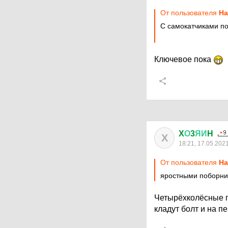
От пользователя
Ha
С самокатчиками по
Ключевое пока
X
О
3
ЯИ
H
X
18:21, 17.05.202
От пользователя
Ha
яростными поборни
Четырёхколёсные п
кладут болт и на п