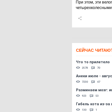
При этом, эти вел
четырехколесными
СЕЙЧАС ЧИТАЮ
Что то прилетело
2578
70
Анеки июле - авгус
7230
47
Разминаем мозг: и
923
53
Гибель кота из-за
130
1