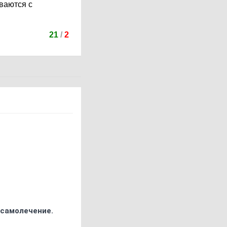
ваются с
21
/
2
 самолечение.