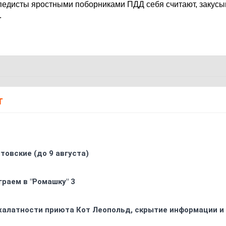
опедисты яростными поборниками ПДД себя считают, закусы
.
Т
товские (до 9 августа)
граем в "Ромашку" 3
 халатности приюта Кот Леопольд, скрытиe информации и