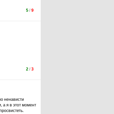
5
/
9
2
/
3
по ненависти
, а я в этот момент
просвистеть.