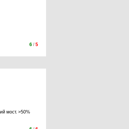
6
/
5
ий мост. >50%