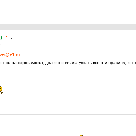
а
)
1
ws@e1.ru
ает на электросамокат, должен сначала узнать все эти правила, ко
1