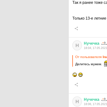
Так я ранее тоже с
Только 13-е летние 
Нучечка
Н
18:04, 17.05.202
От пользователя
Ir
Делитесь мужем.
Нучечка
Н
18:06, 17.05.202