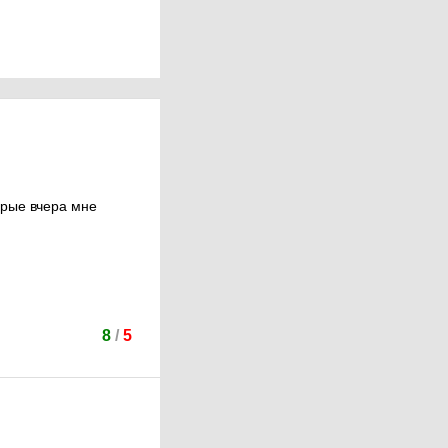
торые вчера мне
8
/
5