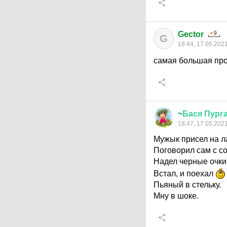
Gector
G
18:44, 17.05.202
самая большая про
~
Бася
Пург
18:47, 17.05.202
Мужык присел на ла
Поговорил сам с со
Надел черные очки,
Встал, и поехал
Пьяный в стельку.
Мну в шоке.