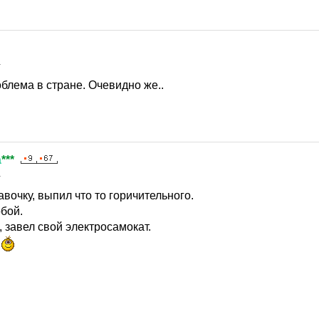
1
блема в стране. Очевидно же..
а
***
1
вочку, выпил что то горичительного.
бой.
 завел свой электросамокат.