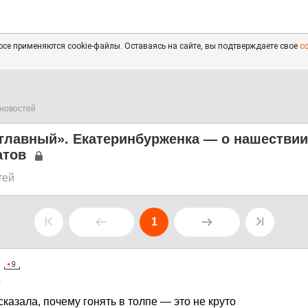
се применяются cookie-файлы. Оставаясь на сайте, вы подтверждаете свое
с
новостей
 главный». Екатеринбурженка — о нашествии
атов
тей
1
1
азала, почему гонять в толпе — это не круто