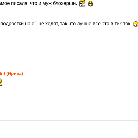
амое писала, что и муж блохерши.
подростки на е1 не ходят, так что лучше все это в тик-ток.
1
aIrit (Ирина)
1