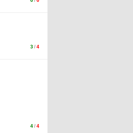
6
/
6
3
/
4
4
/
4