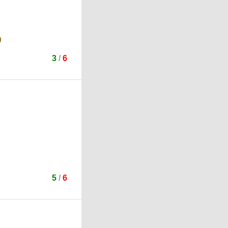
3
/
6
5
/
6