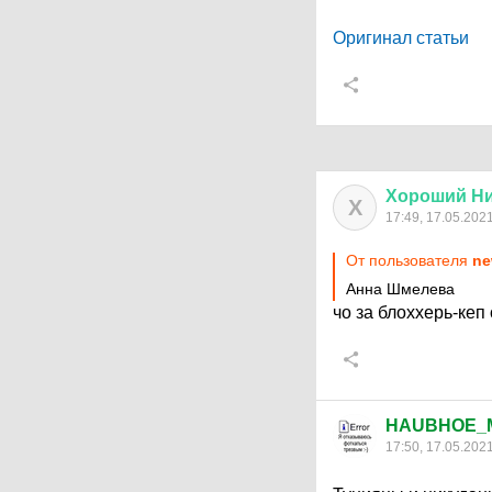
Оригинал статьи
Хороший
Н
Х
17:49, 17.05.202
От пользователя
ne
Анна Шмелева
чо за блоххерь-кеп
HAUBHOE_
17:50, 17.05.202