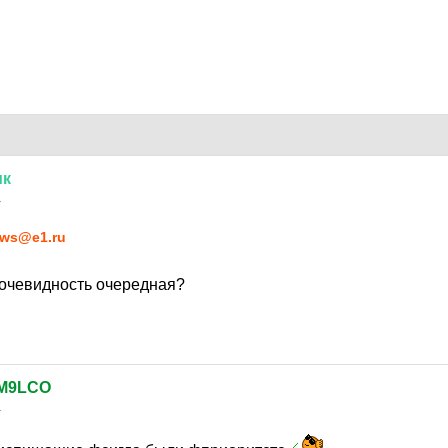
ик
1
ws@e1.ru
 очевидность очередная?
M9LCO
1