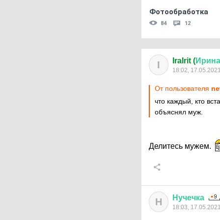
Фотообработка
84
12
IraIrit (
Ирин
I
18:02, 17.05.202
От пользователя
ne
что каждый, кто вст
объяснял муж.
Делитесь мужем.
Нучечка
Н
18:03, 17.05.202