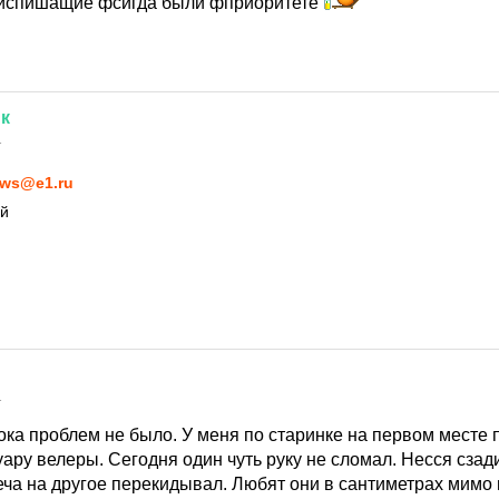
ниспишащие фсигда были фприоритете
к
1
ws@e1.ru
ый
1
ока проблем не было. У меня по старинке на первом месте 
ару велеры. Сегодня один чуть руку не сломал. Несся сзади
еча на другое перекидывал. Любят они в сантиметрах мимо 