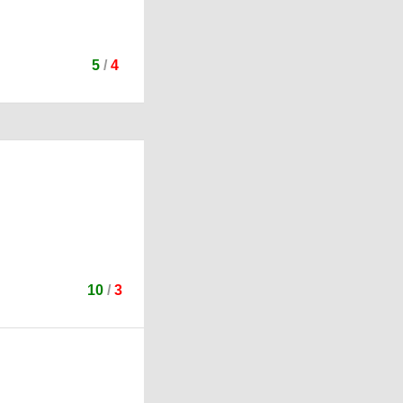
5
/
4
10
/
3