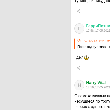
Тунияцы и никуда
ГарриПотни
Г
17:58, 17.05.202
От пользователя
ne
Пешеход тут главн
Где?
Harry Vital
H
17:59, 17.05.202
С самокатчиками п
несущиеся по троту
рюкзак с одного пл