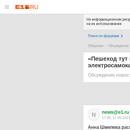
На информационном ресур
на их использование.
Поиск по форумам
Общение
Обсуждение 
«Пешеход тут
электросамок
Обсуждение новос
news@e1.ru
N
17:40, 17.05.202
Анна Шмелева расск