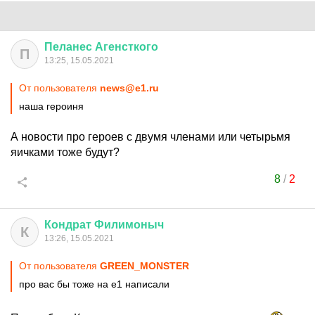
Пеланес
Агенсткого
П
13:25, 15.05.2021
От пользователя
news@e1.ru
наша героиня
А новости про героев с двумя членами или четырьмя
яичками тоже будут?
8
/
2
Кондрат
Филимоныч
К
13:26, 15.05.2021
От пользователя
GREEN_MONSTER
про вас бы тоже на е1 написали