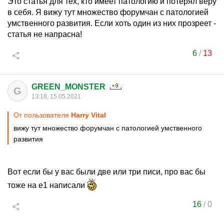
Это статья для тех, кто имеет патологию и потерял веру
в себя. Я вижу тут множество форумчан с патологией
умственного развития. Если хоть один из них прозреет -
статья не напрасна!
6
/
13
GREEN_MONSTER
G
13:18, 15.05.2021
От пользователя
Harry Vital
вижу тут множество форумчан с патологией умственного
развития
Вот если бы у вас были две или три писи, про вас бы
тоже на е1 написали
16
/
0