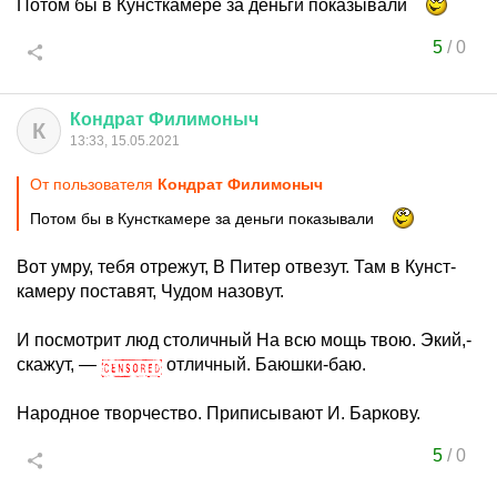
Потом бы в Кунсткамере за деньги показывали
5
/
0
Кондрат
Филимоныч
К
13:33, 15.05.2021
От пользователя
Кондрат Филимоныч
Потом бы в Кунсткамере за деньги показывали
Вот умру, тебя отрежут, В Питер отвезут. Там в Кунст-
камеру поставят, Чудом назовут.
И посмотрит люд столичный На всю мощь твою. Экий,-
скажут, —
отличный. Баюшки-баю.
Народное творчество. Приписывают И. Баркову.
5
/
0