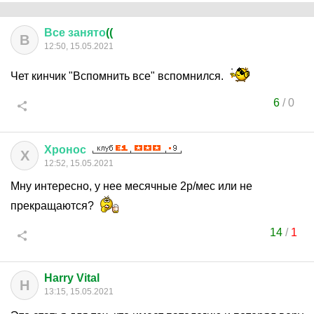
Все
занято
((
В
12:50, 15.05.2021
Чет кинчик "Вспомнить все" вспомнился.
6
/
0
Хронос
Х
12:52, 15.05.2021
Мну интересно, у нее месячные 2р/мес или не
прекращаются?
14
/
1
Harry Vital
H
13:15, 15.05.2021