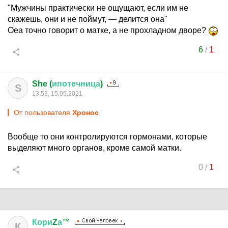
"Мужчины практически не ощущают, если им не
скажешь, они и не поймут, — делится она"
Оеа точно говорит о матке, а не прохладном дворе?
6
/
1
She (
ипотечница
)
S
13:53, 15.05.2021
От пользователя
Хронос
Вообще то они контролируются гормонами, которые
выделяют много органов, кроме самой матки.
0
/
1
Кори
Z
а
™
К