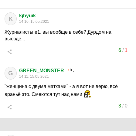
kjhyuik
K
14:10, 15.05.2021
Журналисты е1, вы вообще в себе? Дурдом на
выезде...
6
/
1
GREEN_MONSTER
G
14:11, 15.05.2021
"женщина с двумя матками" - а я вот не верю, всё
враньё это. Смеются тут над нами
3
/
0