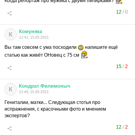
Когда репортаж про мужика с двумя пипирками?
12
/
0
Комуняка
К
12:41, 15.05.2021
Вы там совсем с ума посходили
напишите ещё
статью как живёт ОНовец с 75 см
15
/
2
Кондрат
Филимоныч
К
12:49, 15.05.2021
Гениталии, матки... Следующая стотья про
испражнения, с красочными фото и мнением
экспертов?
12
/
2