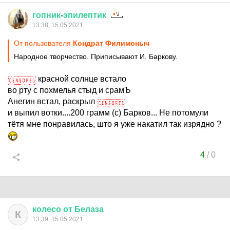
гопник
-
эпилептик
13:38, 15.05.2021
От пользователя
Кондрат Филимоныч
Народное творчество. Приписывают И. Баркову.
красной солнце встало
во рту с похмелья стыд и срамЪ
Анегин встал, раскрыл
и выпил вотки....200 грамм (с) Барков... Не потомули
тётя мне понравилась, што я уже накатил так изрядно ?
4
/
0
колесо
от
Белаза
К
13:39, 15.05.2021