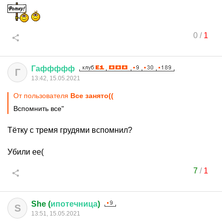
0
/
1
Гаффффф
Г
13:42, 15.05.2021
От пользователя
Все занято((
Вспомнить все"
Тётку с тремя грудями вспомнил?
Убили ее(
7
/
1
She (
ипотечница
)
S
13:51, 15.05.2021