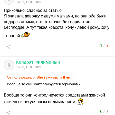
14:05, 15.05.2021
Прикольно, спасибо за статью.
Я знавала девочку с двумя матками, но они обе были
недоразвитыми, вот это точно без вариантов
бесплодие. А тут такая красота: хочу - левой рожу, хочу
- правой
1
/
5
Кондрат
Филимоныч
К
14:08, 15.05.2021
От пользователя
She (вживили II чип)
Вообще то они контролируются гормонами
Вообще то они контролируются средствами женской
гигиены и регулярным подмыванием.
6
/
0