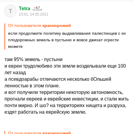
Tetra
T
23:01, 14.05.2021
От пользователя
краснорожий
если продолжите политику выдавливания палестинцев с их
плодорожных земель в пустыню и вовсе джихат огрести
можете
там 95% земель - пустыни
и евреи трудолюбиво эти земли возделывали еще 100
лет назад
а псевдоарабы отличаются несколько бОльшей
ленностью в этом плане.
и вот получили территории некоторую автономность,
прогнали евреев и еврейские инвестиции, и стали жить
почти мирно. И шо? на территориях нищета и разруха,
ездят работать на еврейскую землю.
От пользователя
краснорожий