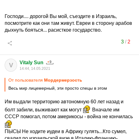
Господи.... дорогой Вы мой, съездите в Израиль,
посмотрите как они там живут. Евреи в сторону арабов
дыхнуть бояться... расисткое государство.
3
/
2
Vitaly Sun
V
14:44, 14.05.2021
От пользователя
Мордермерзость
Весь мир лицемерный, эти просто спецы в этом
Им выдали территорию автономную 60 лет назад и
болт забили, выживают как могут
Вначале им
СССР помогал, потом америкосы - война не кончилась
ПЫСЫ Не ходите иудеи в Африку гулять...Кто сумел,
свалил по израильской визе в Италию-Францию-