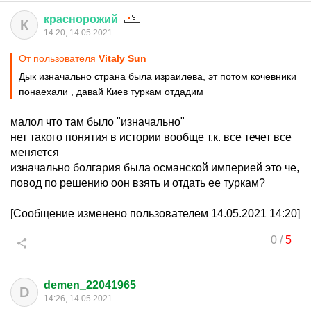
краснорожий
К
14:20, 14.05.2021
От пользователя
Vitaly Sun
Дык изначально страна была израилева, эт потом кочевники
понаехали , давай Киев туркам отдадим
малол что там было "изначально"
нет такого понятия в истории вообще т.к. все течет все
меняется
изначально болгария была османской империей это че,
повод по решению оон взять и отдать ее туркам?
[Сообщение изменено пользователем 14.05.2021 14:20]
0
/
5
demen_22041965
D
14:26, 14.05.2021