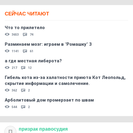
СЕЙЧАС ЧИТАЮТ
Что то прилетело
3653
74
Разминаем мозг: играем в "Ромашку" 3
1141
61
а где местная либерота?
217
12
Гибель кота из-за халатности приюта Кот Леопольд,
скрытиe информации и самолечение.
362
2
Арболитовый дом промерзает по швам
544
2
призрак
правосудия
П