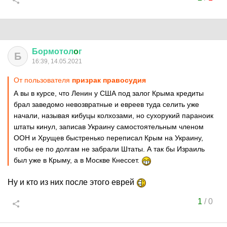
Бормотол
o
г
Б
16:39, 14.05.2021
От пользователя
призрак правосудия
А вы в курсе, что Ленин у США под залог Крыма кредиты
брал заведомо невозвратные и евреев туда селить уже
начали, называя кибуцы колхозами, но сухорукий параноик
штаты кинул, записав Украину самостоятельным членом
ООН и Хрущев быстренько переписал Крым на Украину,
чтобы ее по долгам не забрали Штаты. А так бы Израиль
был уже в Крыму, а в Москве Кнессет.
Ну и кто из них после этого еврей
1
/
0