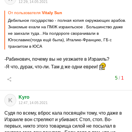
12:29, 14.05.2021
От пользователя
Vitaly Sun
Дебильное государство - полная копия окружающих арабов.
Знакомые ехали на ПМЖ израильское . Большинство даже
не заехали туда...На полдороге сворачивали в
Югославию(тогда ещё была), Италию-Францию, ГБ с
транзитом в ЮСА
-Рабинович, почему вы не уезжаете в Израиль?
-Я что, дурак, что-ли. Там д же одни евреи!
5
/
1
Kyro
K
12:47, 14.05.2021
Судя по всему, вброс кала посвящён тому, что даже в
Израиле вон стреляют и убивают. Стоп, стоп. Во-
первых, никто этого товарища силой не посылал в