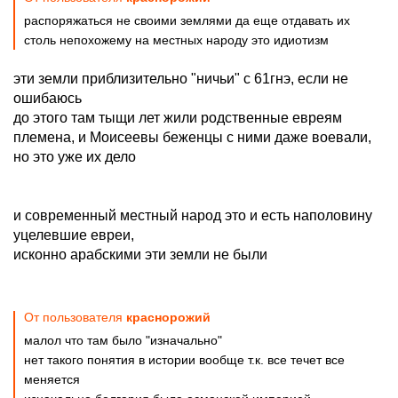
распоряжаться не своими землями да еще отдавать их
столь непохожему на местных народу это идиотизм
эти земли приблизительно "ничьи" с 61гнэ, если не
ошибаюсь
до этого там тыщи лет жили родственные евреям
племена, и Моисеевы беженцы с ними даже воевали,
но это уже их дело
и современный местный народ это и есть наполовину
уцелевшие евреи,
исконно арабскими эти земли не были
От пользователя
краснорожий
малол что там было "изначально"
нет такого понятия в истории вообще т.к. все течет все
меняется