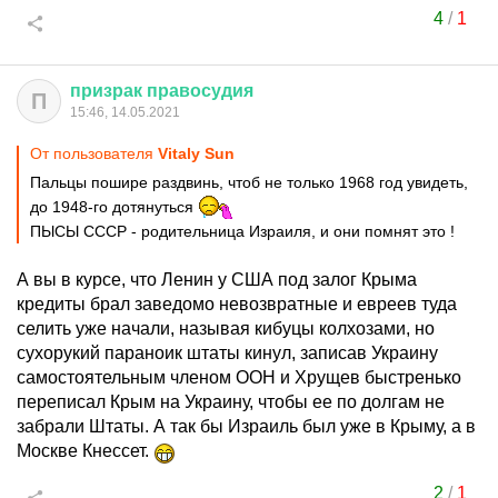
4
/
1
призрак
правосудия
П
15:46, 14.05.2021
От пользователя
Vitaly Sun
Пальцы пошире раздвинь, чтоб не только 1968 год увидеть,
до 1948-го дотянуться
ПЫСЫ СССР - родительница Израиля, и они помнят это !
А вы в курсе, что Ленин у США под залог Крыма
кредиты брал заведомо невозвратные и евреев туда
селить уже начали, называя кибуцы колхозами, но
сухорукий параноик штаты кинул, записав Украину
самостоятельным членом ООН и Хрущев быстренько
переписал Крым на Украину, чтобы ее по долгам не
забрали Штаты. А так бы Израиль был уже в Крыму, а в
Москве Кнессет.
2
/
1