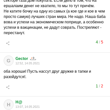
секторе газа дом покупать. Если дело в том, что на
ершалаим денег не хватило, то мы то тут причём.
Не катите бочку на одну из самых (а кое где и кое в чем
просто самую) лучших стран мира. Не надо. Наша баба
вова и успехи на экономическом поприще, а особенно
успехи в вакцинации, не дадут соврать. Постреляют -
перестанут.
4
/
5
Gector
G
12:52, 14.05.2021
оба хороши! Пусть нассут друг дружке в тапки и
разойдутся!.
1
/
2
H@
H
13:07, 14.05.2021