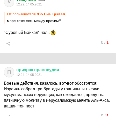
V
12:22, 14.05.2021
От пользователя
!Во Сне Трэвел+
море тоже есть между прочим!!
"Суровый Байкал" чоль
0
/
1
призрак
правосудия
П
12:24, 14.05.2021
Боевые действия, казалось, вот-вот обострятся:
Израиль собрал три бригады у границы, и тысячи
мусульманских верующих, как ожидается, придут на
пятничную молитву в иерусалимскую мечеть Аль-Акса.
вашингтон пост
0
/
1