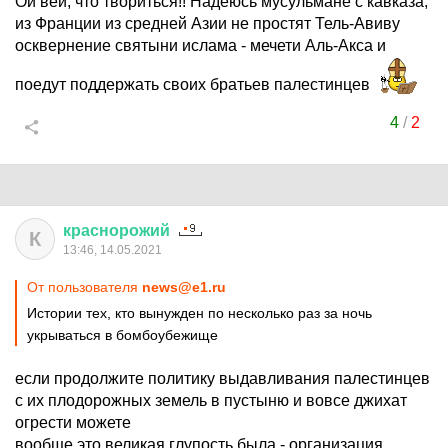
Ой вей, что твориться!! Надеюсь мусульмане с кавказа,
из Франции из средней Азии не простят Тель-Авиву
осквернение святыни ислама - мечети Аль-Акса и
поедут поддержать своих братьев палестинцев
4
/
2
краснорожий
К
13:46, 14.05.2021
От пользователя
news@e1.ru
Истории тех, кто вынужден по несколько раз за ночь
укрываться в бомбоубежище
если продолжите политику выдавливания палестинцев
с их плодорожных земель в пустыню и вовсе джихат
огрести можете
вообще это великая глупость была - организация