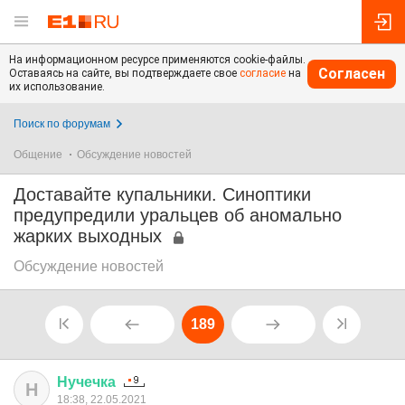
На информационном ресурсе применяются cookie-файлы.
Согласен
Оставаясь на сайте, вы подтверждаете свое
согласие
на
их использование.
Поиск по форумам
Общение
Обсуждение новостей
Доставайте купальники. Синоптики
предупредили уральцев об аномально
жарких выходных
Обсуждение новостей
189
Нучечка
Н
18:38, 22.05.2021