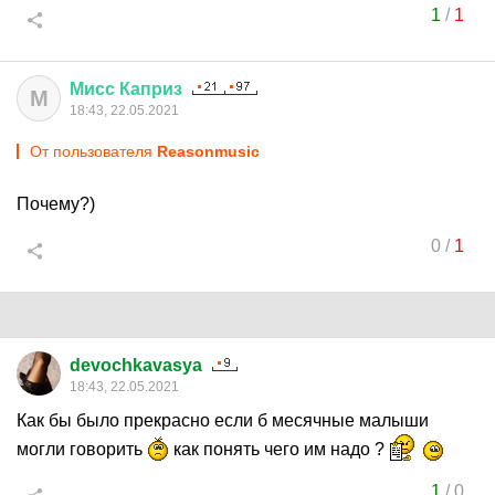
1
/
1
Мисс
Каприз
М
18:43, 22.05.2021
От пользователя
Reasonmusic
Почему?)
0
/
1
devochkavasya
18:43, 22.05.2021
Как бы было прекрасно если б месячные малыши
могли говорить
как понять чего им надо ?
1
/
0