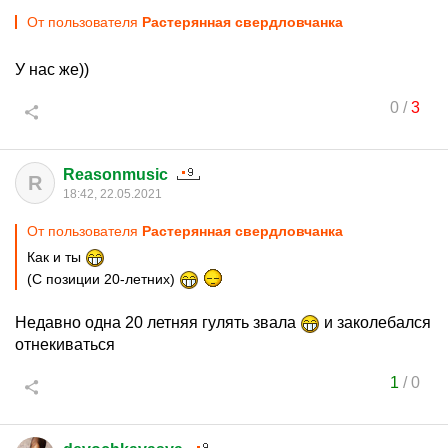
От пользователя
Растерянная свердловчанка
У нас же))
0
/
3
Reasonmusic
R
18:42, 22.05.2021
От пользователя
Растерянная свердловчанка
Как и ты
(С позиции 20-летних)
Недавно одна 20 летняя гулять звала
и заколебался
отнекиваться
1
/
0