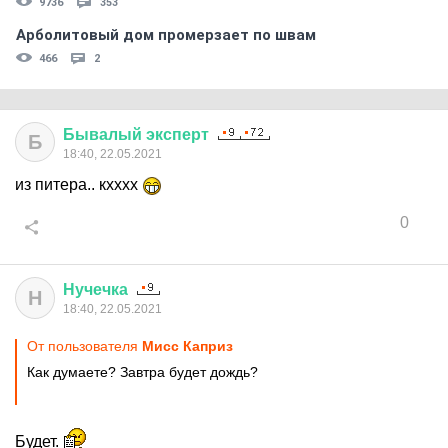
9736
353
Арболитовый дом промерзает по швам
466
2
Бывалый
эксперт
Б
18:40, 22.05.2021
из питера.. кхххх
0
Нучечка
Н
18:40, 22.05.2021
От пользователя
Мисс Каприз
Как думаете? Завтра будет дождь?
Будет.