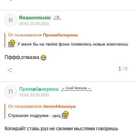
Reasonmusic
R
18:43, 22.05.2021
От пользователя
Примaбaлерина
У меня бы на твоём фоне появились новые комплексы
Пффф,отмазка
1
/
0
Прим
a
б
a
лерина
П
18:43, 22.05.2021
От пользователя
devochkavasya
Страшная подружка - цыц
Копирайт ставь раз не своими мыслями говоришь