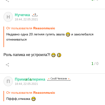
Нучечка
Н
18:44, 22.05.2021
От пользователя
Reasonmusic
Недавно одна 20 летняя гулять звала
и заколебался
отнекиваться
Роль папика не устроила?!
1
/
0
Прим
a
б
a
лерина
П
18:44, 22.05.2021
От пользователя
Reasonmusic
Пффф,отмазка