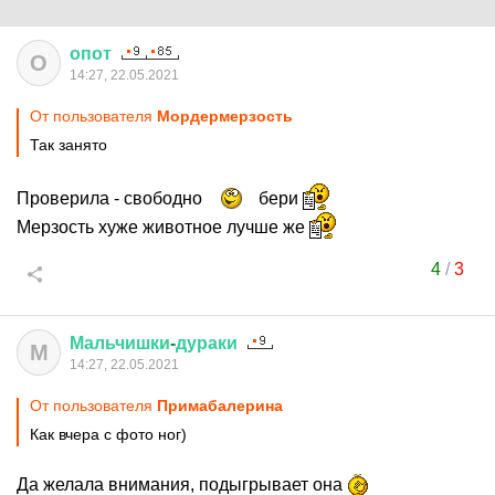
опот
О
14:27, 22.05.2021
От пользователя
Мордермерзость
Так занято
Проверила - свободно
бери
Мерзость хуже животное лучше же
4
/
3
Мальчишки
-
дураки
М
14:27, 22.05.2021
От пользователя
Примaбaлерина
Как вчера с фото ног)
Да желала внимания, подыгрывает она