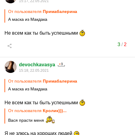
15:17, 22.05.2021
От пользователя
Примaбaлерина
А маска из Макдака
Не всем как ты быть успешными
3
/
2
devochkavasya
15:18, 22.05.2021
От пользователя
Примaбaлерина
А маска из Макдака
Не всем как ты быть успешными
От пользователя
Кролик)))...
Вася прасти меня
Я не злюсь на хороших людей