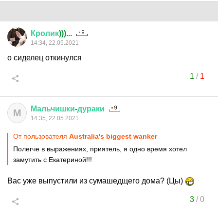
Кролик
)))...
14:34, 22.05.2021
о сиделец откинулся
1
/
1
Мальчишки
-
дураки
М
14:35, 22.05.2021
От пользователя
Australia's biggest wanker
Полегче в выражениях, приятель, я одно время хотел
замутить с Екатериной!!!
Вас уже выпустили из сумашедщего дома? (Цы)
3
/
0