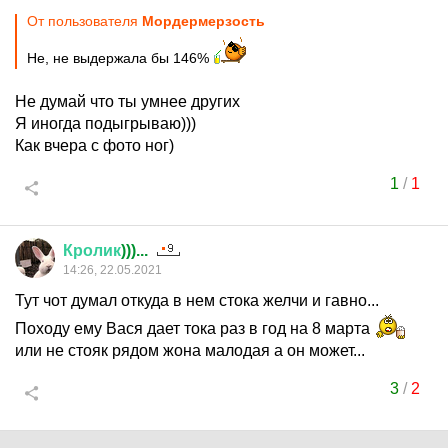
От пользователя
Мордермерзость
Не, не выдержала бы 146%
Не думай что ты умнее других
Я иногда подыгрываю)))
Как вчера с фото ног)
1
/
1
Кролик
)))...
14:26, 22.05.2021
Тут чот думал откуда в нем стока желчи и гавно...
Походу ему Вася дает тока раз в год на 8 марта
или не стояк рядом жона малодая а он может...
3
/
2