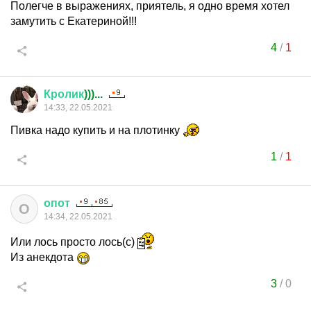
Полегче в выражениях, приятель, я одно время хотел
замутить с Екатериной!!!
4
/
1
Кролик
)))...
14:33, 22.05.2021
Пивка надо купить и на плотинку
1
/
1
опот
О
14:34, 22.05.2021
Или лось просто лось(с)
Из анекдота
3
/
0