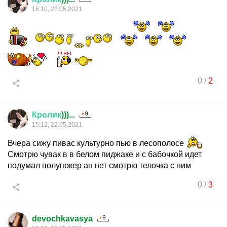
15:10, 22.05.2021
0
/
2
Кролик
)))...
15:12, 22.05.2021
Вчера сижу пивас культурно пью в лесополосе
Смотрю чувак в в белом пиджаке и с бабочкой идет
подумал полупокер ан нет смотрю телочка с ним
0
/
3
devochkavasya