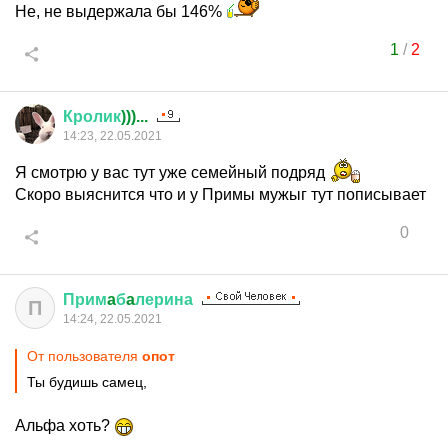
Не, не выдержала бы 146%
1
/
2
Кролик
)))...
14:23, 22.05.2021
Я смотрю у вас тут уже семейный подряд
Скоро выяснится что и у Примы мужыг тут пописывает
0
Прим
a
б
a
лерина
П
14:24, 22.05.2021
От пользователя
опот
Ты будишь самец,
Альфа хоть?