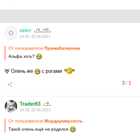
опот
О
14:33, 22.05.2021
От пользователя
Примaбaлерина
Альфа хоть?
🦌 Олень же
с рогами
3
/
1
Trader83
14:33, 22.05.2021
От пользователя
Мордермерзость
Такой олень ещё не родился