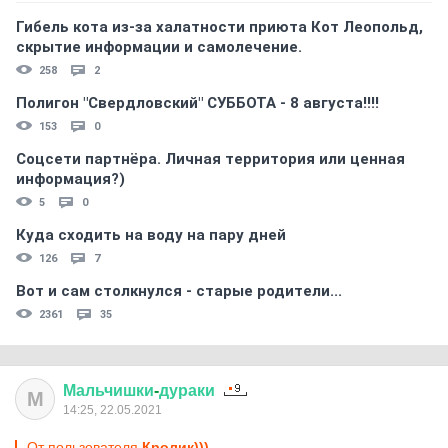
Гибель кота из-за халатности приюта Кот Леопольд,
скрытиe информации и самолечение.
258
2
Полигон "Свердловский" СУББОТА - 8 августа!!!!
153
0
Соцсети партнёра. Личная территория или ценная
информация?)
5
0
Куда сходить на воду на пару дней
126
7
Вот и сам столкнулся - старые родители...
2361
35
Мальчишки
-
дураки
М
14:25, 22.05.2021
От пользователя
Кролик)))...