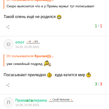
Скоро выяснится что и у Примы мужыг тут пописывает
Такой олень ещё не родился
1
/
1
опот
О
14:25, 22.05.2021
От пользователя
Кролик)))...
уже семейный подряд
Посасывают прилюдно
куда катится мир
3
/
3
Прим
a
б
a
лерина
П
14:26, 22.05.2021