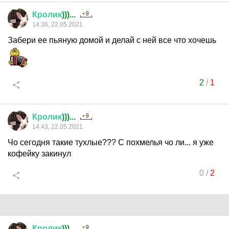
Кролик
)))...
14:36, 22.05.2021
Забери ее пьяную домой и делай с ней все что хочешь
2
/
1
Кролик
)))...
14:43, 22.05.2021
Чо сегодня такие тухлые??? С похмелья чо ли... я уже
кофейку закинул
0
/
2
Кролик
)))...