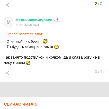
2
/
0
Мальчишки
-
дураки
М
14:24, 22.05.2021
От пользователя
опот
Отличный ник, бери
Ты будишь самец, она самка
Так занято подстилкой и хряком, да и слава богу не в
лесу живем
0
/
1
СЕЙЧАС ЧИТАЮТ