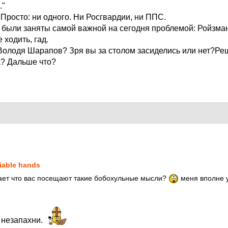
."
 Просто: ни одного. Ни Росгвардии, ни ППС.
и были заняты самой важной на сегодня проблемой: Ройзма
 ходить, гад.
 Володя Шарапов? Зря вы за столом засиделись или нет?Р
? Дальше что?
1
liable hands
ает что вас посещают такие бобохульные мысли?
меня вполне у
 незапахни.