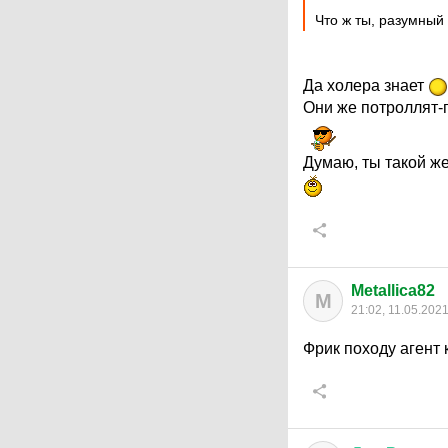
Что ж ты, разумный
Да холера знает
Они же потроллят-п
Думаю, ты такой же
Metallica82
M
21:02, 11.05.202
Фрик походу агент