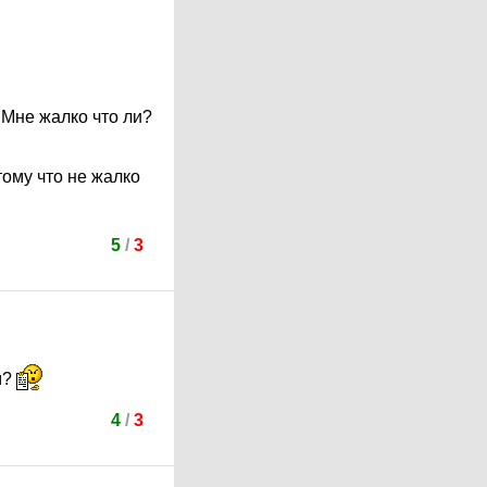
. Мне жалко что ли?
тому что не жалко
5
/
3
м?
4
/
3