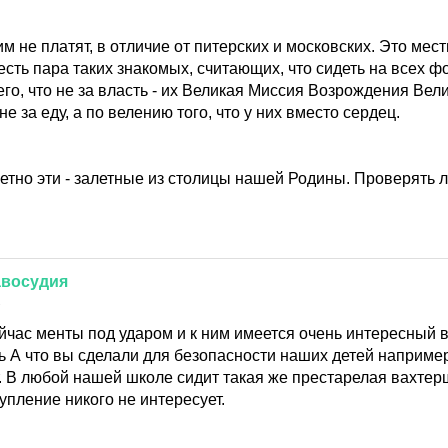
им не платят, в отличие от питерских и московских. Это ме
сть пара таких знакомых, считающих, что сидеть на всех ф
го, что не за власть - их Великая Миссия Возрождения Вел
е за еду, а по велению того, что у них вместо сердец.
кретно эти - залетные из столицы нашей Родины. Проверять л
авосудия
1
ейчас менты под ударом и к ним имеется очень интересный 
ь А что вы сделали для безопасности наших детей например
. В любой нашей школе сидит такая же престарелая вахтерш
пление никого не интересует.