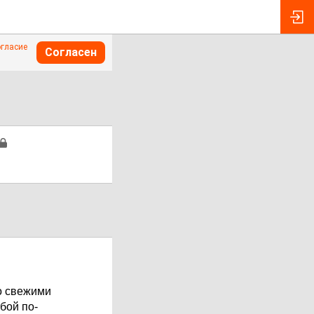
огласие
Согласен
со свежими
обой по-