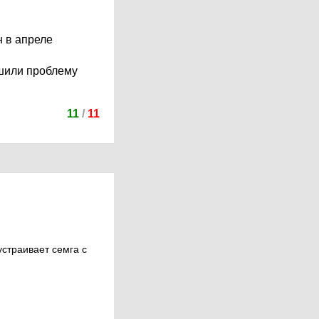
н в апреле
ешили проблему
11
/
11
страивает семга с