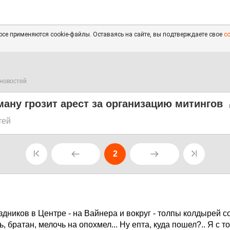
се применяются cookie-файлы. Оставаясь на сайте, вы подтверждаете свое
с
новостей
ану грозит арест за организацию митингов
тей
2
1
здников в Центре - на Вайнера и вокруг - толпы колдырей 
 братан, мелочь на опохмел... Ну епта, куда пошел?.. Я с т