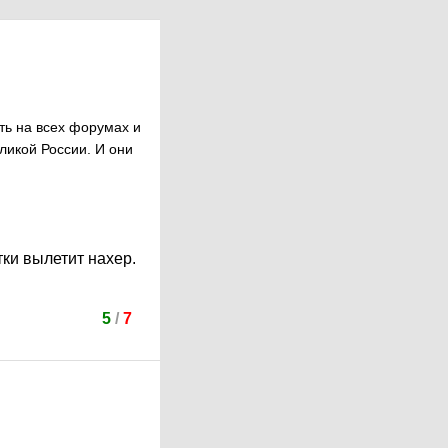
ть на всех форумах и
ликой России. И они
тки вылетит нахер.
5
/
7