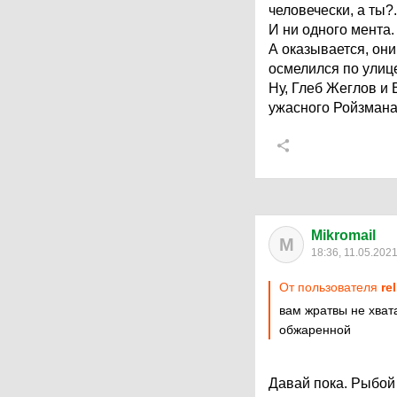
человечески, а ты?.
И ни одного мента.
А оказывается, он
осмелился по улице
Ну, Глеб Жеглов и
ужасного Ройзмана
Mikromail
M
18:36, 11.05.202
От пользователя
re
вам жратвы не хват
обжаренной
Давай пока. Рыбой