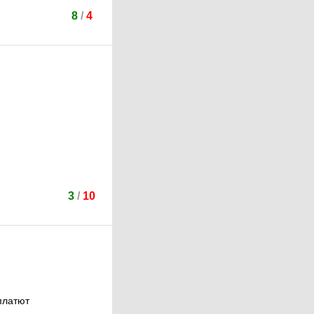
8
/
4
3
/
10
платют