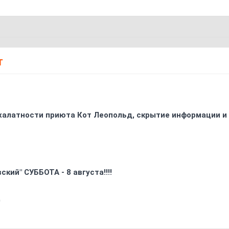
Т
 халатности приюта Кот Леопольд, скрытиe информации и
кий" СУББОТА - 8 августа!!!!
0