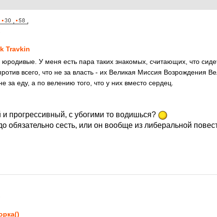
1
ik Travkin
юродивые. У меня есть пара таких знакомых, считающих, что сиде
ротив всего, что не за власть - их Великая Миссия Возрождения Ве
е за еду, а по велению того, что у них вместо сердец.
й и прогрессивный, с убогими то водишься?
до обязательно сесть, или он вообще из либеральной повес
я
1
орка()