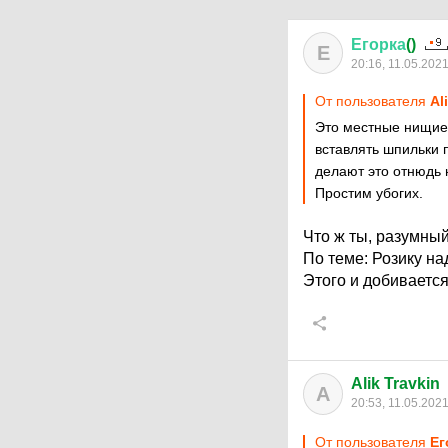
Егорка
()
Е
20:16, 11.05.202
От пользователя
Al
Это местные нищие 
вставлять шпильки п
делают это отнюдь н
Простим убогих.
Что ж ты, разумны
По теме: Розику на
Этого и добиваетс
Alik Travkin
A
20:53, 11.05.202
От пользователя
Ег