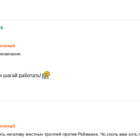
ds
1
kromail
незапахни.
и шагай работать!
1
kromail
сь негативу местных троллей против Ройзмана. Чо,сколь вам хоть 