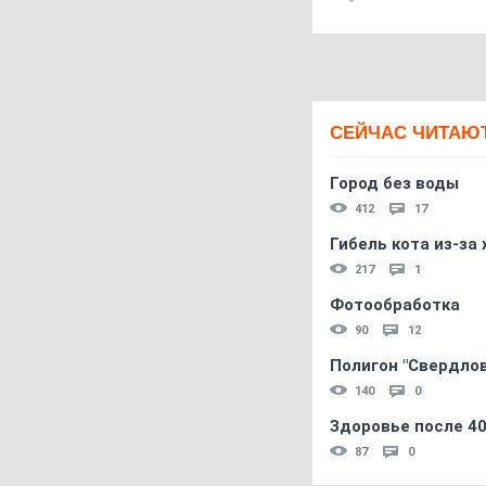
СЕЙЧАС ЧИТАЮ
Город без воды
412
17
Гибель кота из-за
217
1
Фотообработка
90
12
Полигон "Свердловс
140
0
Здоровье после 4
87
0