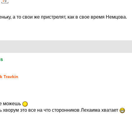
1
ьку, а то свои же пристрелят, как в свое время Немцова.
ds
1
ik Travkin
не можешь
ь хворум это все на что сторонников Лехаима хватает