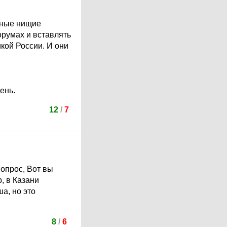
стные нищие
орумах и вставлять
икой России. И они
ень.
12
/
7
вопрос, Вот вы
, в Казани
а, но это
8
/
6