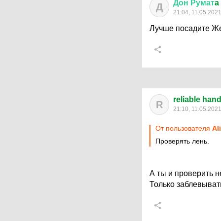
Дон
Румат
a
Д
21:04, 11.05.202
Лучше посадите Жен
reliable han
R
21:10, 11.05.202
От пользователя
Al
Проверять лень.
А ты и проверить 
Только заблевыват