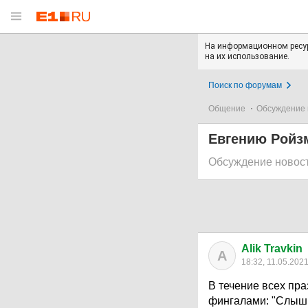
На информационном ресур
на их использование.
Поиск по форумам
Общение
Обсуждение 
Евгению Ройзм
Обсуждение новос
Alik Travkin
A
18:32, 11.05.202
В течение всех пра
фингалами: "Слышь,