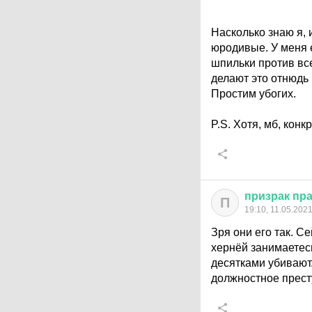
Насколько знаю я, 
юродивые. У меня е
шпильки против все
делают это отнюдь н
Простим убогих.
P.S. Хотя, мб, кон
призрак
пр
П
19:10, 11.05.202
Зря они его так. С
хернёй занимаетес
десятками убивают
должностное престу