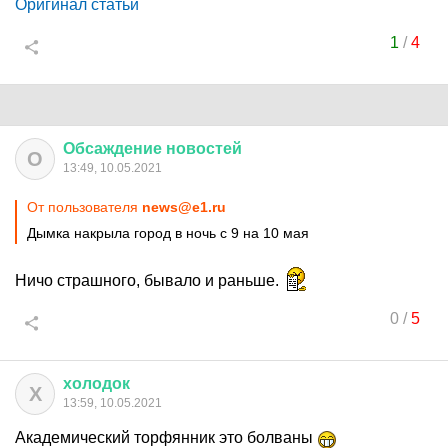
Оригинал статьи
1
/
4
Обсаждение
новостей
О
13:49, 10.05.2021
От пользователя
news@e1.ru
Дымка накрыла город в ночь с 9 на 10 мая
Ничо страшного, бывало и раньше.
0
/
5
холодок
Х
13:59, 10.05.2021
Академический торфянник это болваны