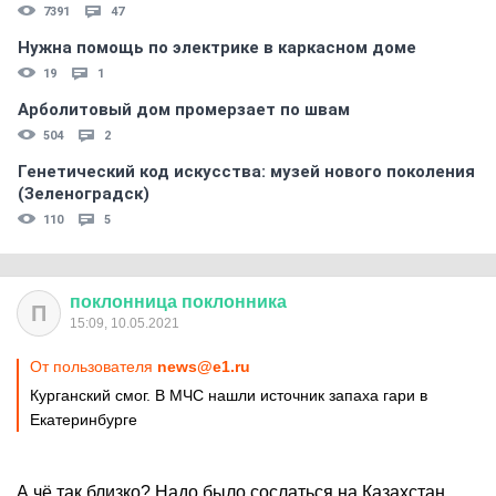
7391
47
Нужна помощь по электрике в каркасном доме
19
1
Арболитовый дом промерзает по швам
504
2
Генетический код искусства: музей нового поколения
(Зеленоградск)
110
5
поклонница
поклонника
П
15:09, 10.05.2021
От пользователя
news@e1.ru
Курганский смог. В МЧС нашли источник запаха гари в
Екатеринбурге
А чё так близко? Надо было сослаться на Казахстан