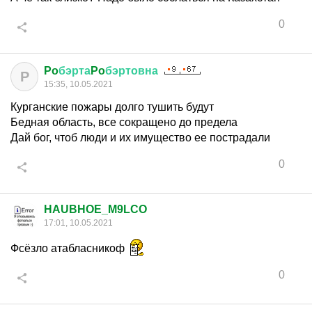
0
Po
бэрта
Po
бэртовна
P
15:35, 10.05.2021
Курганские пожары долго тушить будут
Бедная область, все сокращено до предела
Дай бог, чтоб люди и их имущество ее пострадали
0
HAUBHOE_M9LCO
17:01, 10.05.2021
Фсёзло атабласникоф
0