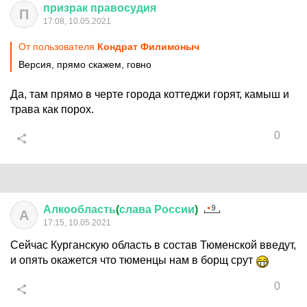
призрак
правосудия
П
17:08, 10.05.2021
От пользователя
Кондрат Филимоныч
Версия, прямо скажем, говно
Да, там прямо в черте города коттеджи горят, камыш и
трава как порох.
0
Алкообласть
(
слава
России
)
А
17:15, 10.05.2021
Сейчас Курганскую область в состав Тюменской введут,
и опять окажется что тюменцы нам в борщ срут
0