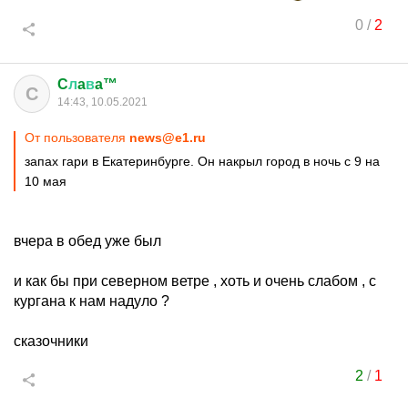
0
/
2
C
л
a
в
a™
C
14:43, 10.05.2021
От пользователя
news@e1.ru
запах гари в Екатеринбурге. Он накрыл город в ночь с 9 на
10 мая
вчера в обед уже был
и как бы при северном ветре , хоть и очень слабом , с
кургана к нам надуло ?
сказочники
2
/
1