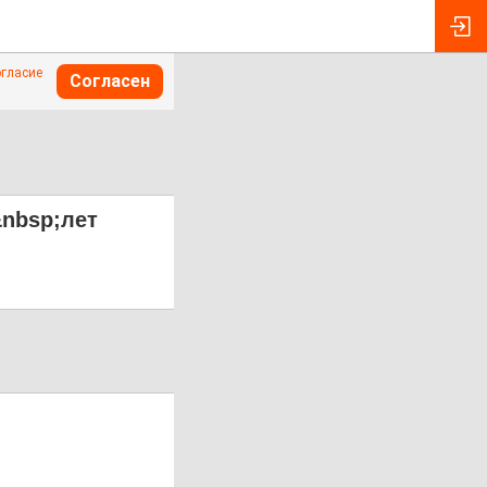
огласие
Согласен
&nbsp;лет