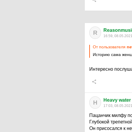
Reasonmusi
R
16:59, 08.05.202
От пользователя
ne
Историю сама женщ
Интересно послуша
Heavy water
H
17:03, 08.05.202
Пацанчик милфу п
Глубокой трепетно
Он присосался к не