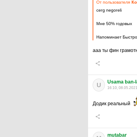
От пользователя
Ко
cerg negoreli
Мне 50% годовых
Напоминает Быстр
ааа ты фин грамо
Usama ban-
U
16:10, 08.05.202
Додик реальный
mutabar