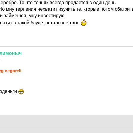
серебро. То что точняк всегда продается в один день.
Но мну терпения нехватит изучить те, кторые потом сбагрить
и займешся, мну инвестирую.
атит в такой блуде, остальное твое
лимоныч
1
rg negoreli
оденьги