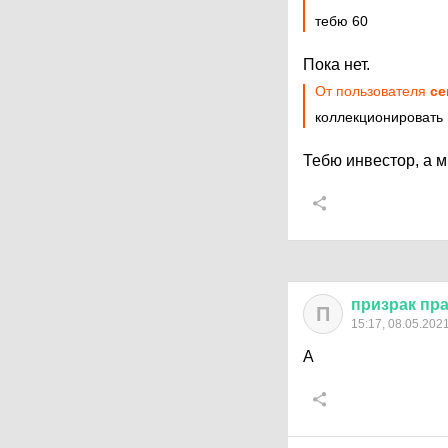
тебю 60
Пока нет.
От пользователя
ce
коллекционировать
Тебю инвестор, а 
призрак
пр
П
15:17, 08.05.202
А