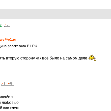
c
1
ws@e1.ru
ина рассказала E1.RU.
ть вторую сторону,как всё было на самом деле
1
олюбил
й любовью
й как клещ