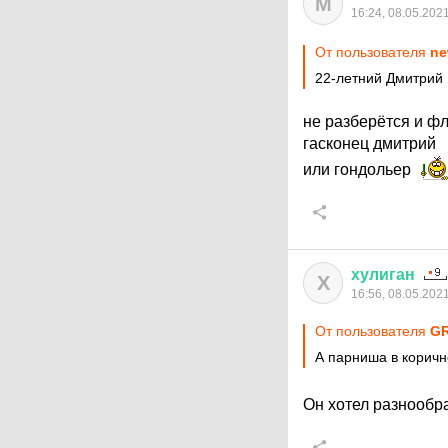
M
16:24, 08.05.202
От пользователя
ne
22-летний Дмитрий
не разберётся и ф
гасконец дмитрий
или гондольер
хулиган
Х
16:56, 08.05.202
От пользователя
G
А парниша в коричн
Он хотел разнообр