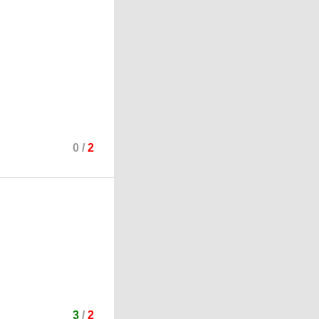
0
/
2
3
/
2