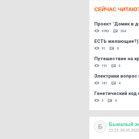
СЕЙЧАС ЧИТАЮ
Проект "Домик в д
9783
354
ЕСТЬ желающие?)
91
0
Путешествие на кр
191
5
Электрики вопрос 
181
4
Генетический код 
3
0
Бывалый
э
Б
15:23, 08.05.202