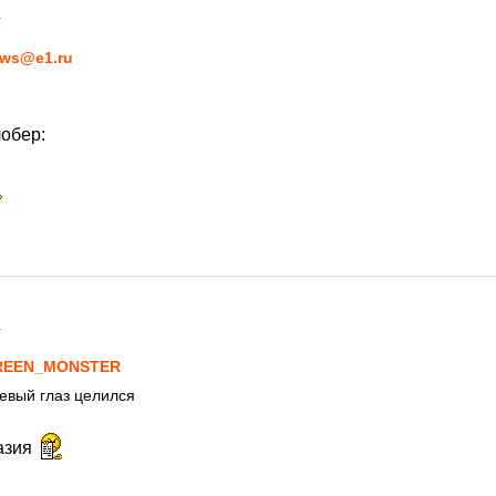
1
ws@e1.ru
лобер:
1
REEN_MONSTER
евый глаз целился
азия