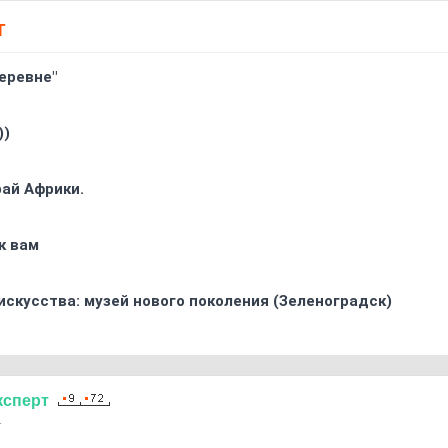
Т
еревне"
))
ай Африки.
к вам
искусства: музей нового поколения (Зеленоградск)
ксперт
1