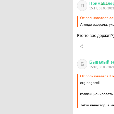
Прим
a
б
a
ле
П
15:17, 08.05.202
От пользователя
ce
А когда заорала, ух
Кто то вас держит?)
Бывалый
э
Б
15:18, 08.05.202
От пользователя
Ко
erg negoreli
коллекционировать
Тебю инвестор, а м