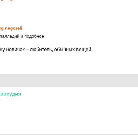
rg negoreli
 палладий и подобное
мну новичок – любитель, обычных вещей.
авосудия
1