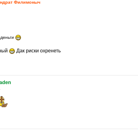
ндрат Филимоныч
оденьги
тный
Дак риски охренеть
laden
1