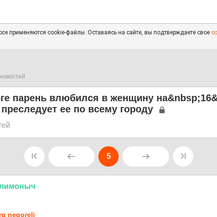
се применяются cookie-файлы. Оставаясь на сайте, вы подтверждаете свое
с
новостей
рге парень влюбился в женщину на&nbsp;16
 преследует ее по всему городу
тей
5
лимоныч
1
rg negoreli