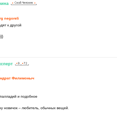
рина
1
rg negoreli
одят к другой
))
ксперт
1
ндрат Филимоныч
 палладий и подобное
ну новичок – любитель, обычных вещей.