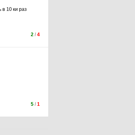
 в 10 ки раз
2
/
4
5
/
1