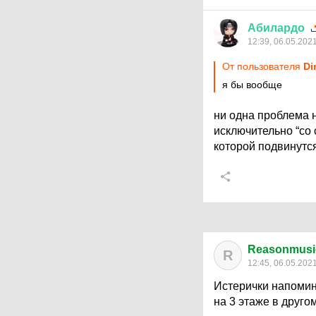
Абилардо
12:39, 06.05.202
От пользователя
D
я бы вообще
ни одна проблема 
исключительно “со 
которой подвинутс
Reasonmusi
R
12:45, 06.05.202
Истерички напомин
на 3 этаже в друго