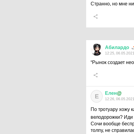
Странно, но мне н
Абилардо
12:25, 06.05.202
“Рынок создает не
Елен
@
Е
12:26, 06.05.202
По тротуару хожу ка
велодорожки? Иди 
Сочи вообще беспр
толпу, не справила