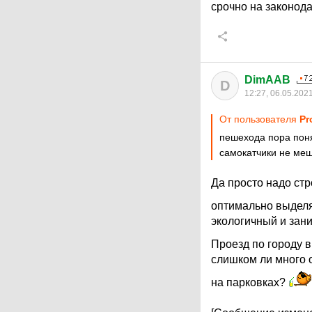
срочно на законода
DimAAB
D
12:27, 06.05.202
От пользователя
Pr
пешехода пора поня
самокатчики не ме
Да просто надо стро
оптимально выделя
экологичный и зан
Проезд по городу 
слишком ли много 
на парковках?