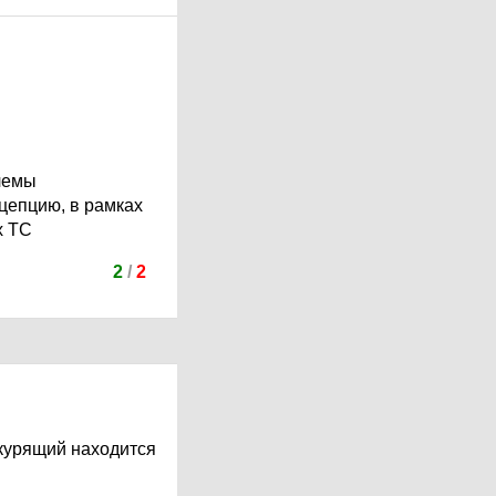
лемы
нцепцию, в рамках
х ТС
2
/
2
 курящий находится