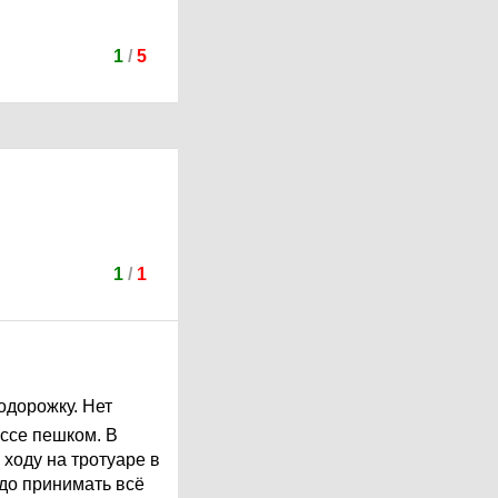
1
/
5
1
/
1
лодорожку. Нет
ассе пешком. В
ходу на тротуаре в
адо принимать всё