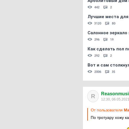
Арболитовый дом 
442
2
Лучшие места для
3120
80
Салонное зеркало 
296
19
Как сделать пол п
292
2
Вот и сам столкнул
2006
35
Reasonmusi
R
12:30, 06.05.202
От пользователя
Ма
По тротуару хожу ка