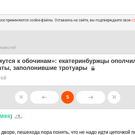
се применяются cookie-файлы. Оставаясь на сайте, вы подтверждаете свое
с
новостей
утся к обочинам»: екатеринбуржцы ополчи
аты, заполонившие тротуары
тей
5
МФК
)
1
 дворе, пешехода пора понять, что не надо идти цепочкой по