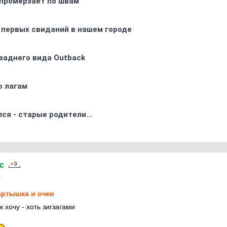
промерзает по швам
 первых свиданий в нашем городе
заднего вида Outback
о лагам
ся - старые родители...
c
1
ртышка и очки
к хочу - хоть зигзагами