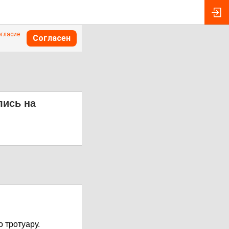
огласие
Согласен
лись на
 тротуару.