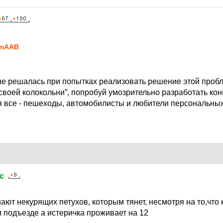
1
imAAB
не решалась при попытках реализовать решение этой проб
своей колокольни”, попробуй умозрительно разработать ко
я все - пешеходы, автомобилисты и любители персональны
c
1
ают некурящих петухов, которым тянет, несмотря на то,что
м подъезде а истеричка проживает на 12