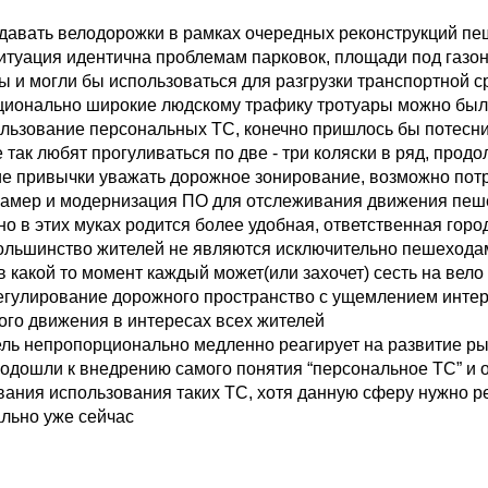
здавать велодорожки в рамках очередных реконструкций пе
 ситуация идентична проблемам парковок, площади под газо
 и могли бы использоваться для разгрузки транспортной ср
ионально широкие людскому трафику тротуары можно был
ользование персональных ТС, конечно пришлось бы потесн
 так любят прогуливаться по две - три коляски в ряд, прод
ие привычки уважать дорожное зонирование, возможно пот
камер и модернизация ПО для отслеживания движения пеш
о в этих муках родится более удобная, ответственная горо
большинство жителей не являются исключительно пешехода
 какой то момент каждый может(или захочет) сесть на вело 
регулирование дорожного пространство с ущемлением интер
ого движения в интересах всех жителей
ель непропорционально медленно реагирует на развитие р
 подошли к внедрению самого понятия “персональное ТС” и
вания использования таких ТС, хотя данную сферу нужно р
ально уже сейчас