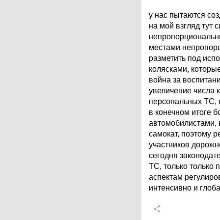
у нас пытаются со
на мой взгляд тут
непропорциональны
местами непропорц
разметить под исп
колясками, которые
война за воспитан
увеличение числа 
персональных ТС, н
в конечном итоге 
автомобилистами, в
самокат, поэтому 
участников дорожн
сегодня законодат
ТС, только только
аспектам регулиро
интенсивно и глоб