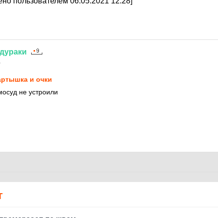
но пользователем 06.05.2021 12:28]
дураки
1
ртышка и очки
мосуд не устроили
Т