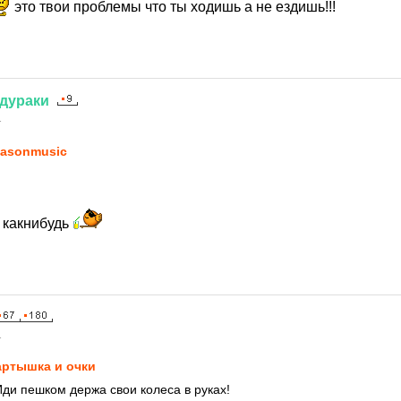
это твои проблемы что ты ходишь а не ездишь!!!
дураки
1
asonmusic
 какнибудь
1
ртышка и очки
ди пешком держа свои колеса в руках!