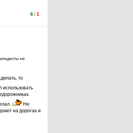
6
/
1
сапедисты ни
сделать, то
л использовать
недорожниках.
елал.
Не
рают на дорогах и