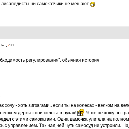
и лисапедисты ни самокатчики не мешают
1
обходимость регулирования”, обычная история
1
к хочу - хоть зигзагами.. если ты на колесах - вэлком на ве
пешком держа свои колеса в руках!
Я же не хожу по тр
едел с этими самокатами. Одна дамочка улетела на полном 
сь с управлением. Так над ней чуть самосуд не устроили. Н