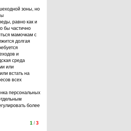
шеходной зоны, но
ны
еды, равно как и
о бы частично
иться мамочкам с
олжится долгая
ребуется
еходов и
дская среда
ми или
или встать на
есов всех
ынка персональных
 отдельным
егулировать более
1
/
3