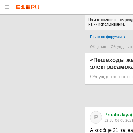
На информационном ресур
на их использование.
Поиск по форумам
Общение
Обсуждение 
«Пешеходы жм
электросамок
Обсуждение новос
Prostozlaya(
P
12:19, 06.05.202
А вообще 21 год на