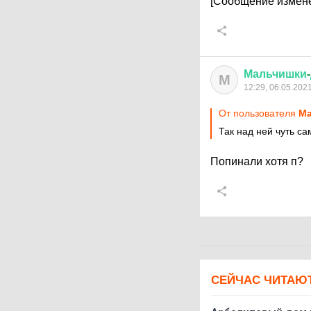
[Сообщение измене
Мальчишки
-
М
12:29, 06.05.202
От пользователя
Ма
Так над ней чуть са
Попинали хотя п?
СЕЙЧАС ЧИТАЮ