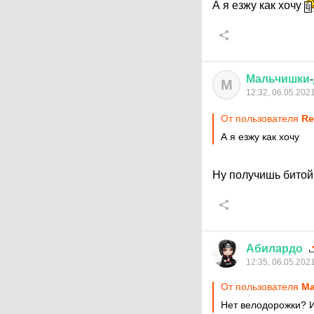
А я езжу как хочу
Мальчишки
-
М
12:32, 06.05.202
От пользователя
Re
А я езжу как хочу
Ну получишь битой
Абилардо
12:35, 06.05.202
От пользователя
Ма
Нет велодорожки? И