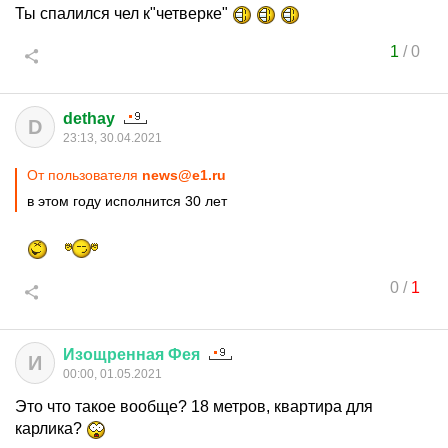
Ты спалился чел к"четверке"
1
/
0
dethay
D
23:13, 30.04.2021
От пользователя
news@e1.ru
в этом году исполнится 30 лет
0
/
1
Изощренная
Фея
И
00:00, 01.05.2021
Это что такое вообще? 18 метров, квартира для
карлика?