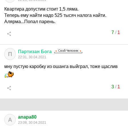
Квартира допустим стоит 1,5 ляма.
Теперь ему найти надо 525 тысяч налога найти.
Алярма...Попал парень.
7
/
1
Партизан
Бога
П
22:31, 30.04.2021
мну пустую каробку из ошанга выйграл, тоже щаслив
3
/
1
anapa80
A
23:08, 30.04.2021