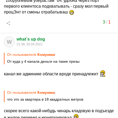
"100рублёвым уберастам" оч. удобна через порт
первого клиентоса подхватывать - сразу мол первый
процЭнт от смены отрабатываш
3
/
1
what`s up dog
W
21:38, 30.04.2021
От пользователя
Комуняка
От куда у 4 канала деньги на такие призы
канал же админике области вроде принадлежит
От пользователя
Комуняка
что это за квартира в 18 квадратных метров
скорее всего какой-нибудь чинарь кладовую в подъезде
в жилое перевел и монетизировал