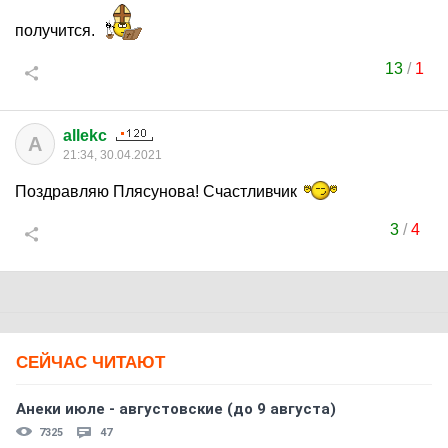
получится.
13
/
1
allekc
A
21:34, 30.04.2021
Поздравляю Плясунова! Счастливчик
3
/
4
СЕЙЧАС ЧИТАЮТ
Анеки июле - августовские (до 9 августа)
7325
47