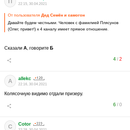
П
22:15, 30.04.2021
От пользователя
Дед Семён и самогон
Давайте будем честными. Человек с фамилией Плясунов
(Олег, привет!) к 4 каналу имеет прямое отношение.
Сказали
А
, говорите
Б
4
/
2
allekc
A
22:16, 30.04.2021
Колясочную видимо отдали призеру.
6
/
0
Cotor
C
22:28, 30.04.2021