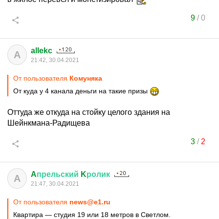
9
/
0
allekc
A
21:42, 30.04.2021
От пользователя
Комуняка
От куда у 4 канала деньги на такие призы
Оттуда же откуда на стойку целого здания на
Шейнкмана-Радищева
3
/
2
A
прельский
K
ролик
A
21:47, 30.04.2021
От пользователя
news@e1.ru
Квартира — студия 19 или 18 метров в Светлом.