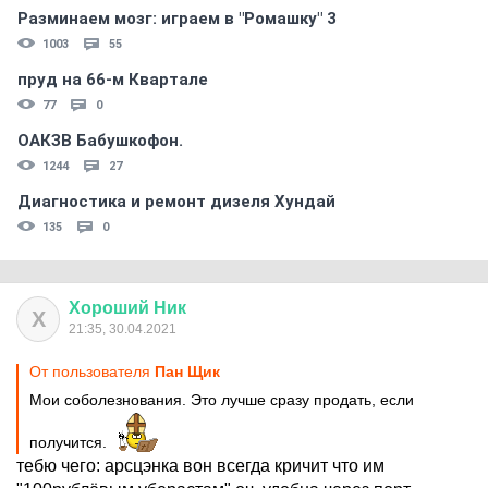
Разминаем мозг: играем в "Ромашку" 3
1003
55
пруд на 66-м Квартале
77
0
ОАКЗВ Бабушкофон.
1244
27
Диагностика и ремонт дизеля Хундай
135
0
Хороший
Ник
Х
21:35, 30.04.2021
От пользователя
Пан Щик
Мои соболезнования. Это лучше сразу продать, если
получится.
тебю чего: арсцэнка вон всегда кричит что им