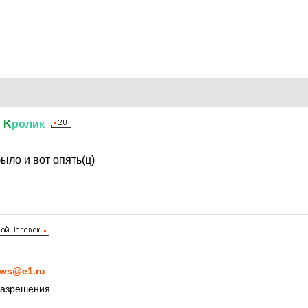
й
K
ролик
1
было и вот опять(ц)
1
ws@e1.ru
разрешения