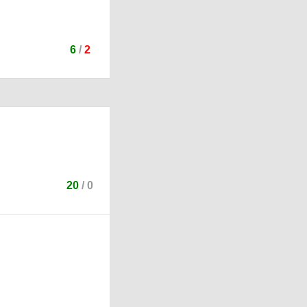
6
/
2
20
/
0