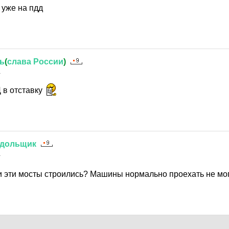
 уже на пдд
ь
(
слава
России
)
1
 в отставку
дольщик
1
 эти мосты строились? Машины нормально проехать не мог