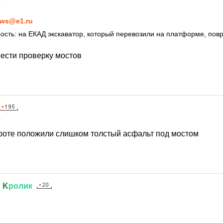
1
ws@e1.ru
ость: на ЕКАД экскаватор, который перевозили на платформе, пов
ести проверку мостов
1
роте положили слишком толстый асфальт под мостом
й
K
ролик
1
L