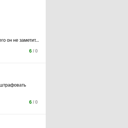
го он не заметит...
6
/
0
о штрафовать
6
/
0