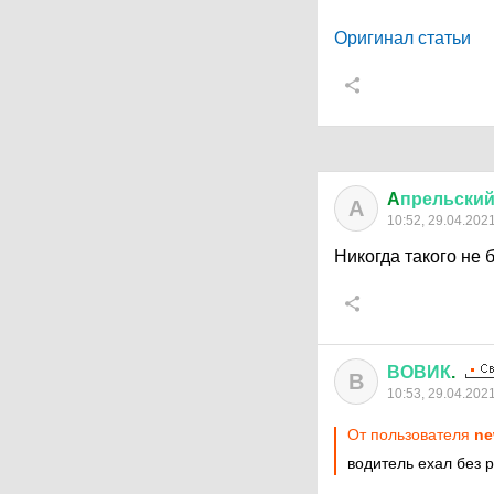
Оригинал статьи
A
прельски
A
10:52, 29.04.202
Никогда такого не 
ВОВИК
.
В
10:53, 29.04.202
От пользователя
ne
водитель ехал без 