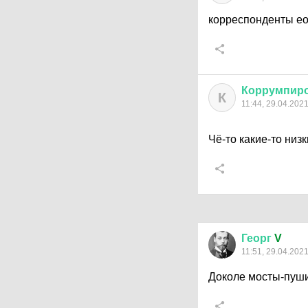
корреспонденты ео
Коррумпир
К
11:44, 29.04.202
Чё-то какие-то низ
Георг
V
11:51, 29.04.202
Доколе мосты-пуши