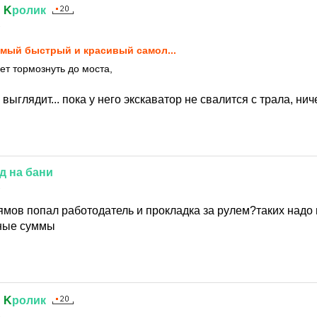
й
K
ролик
1
мый быстрый и красивый самол...
еет тормознуть до моста,
выглядит... пока у него экскаватор не свалится с трала, ниче
д
на
бани
1
ямов попал работодатель и прокладка за рулем?таких над
пные суммы
й
K
ролик
1