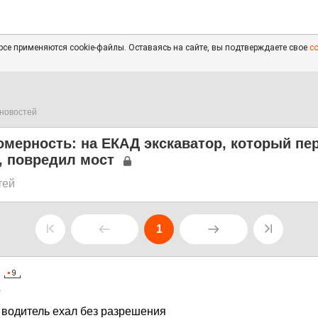
се применяются cookie-файлы. Оставаясь на сайте, вы подтверждаете свое
с
новостей
омерность: на ЕКАД экскаватор, который пе
, повредил мост
тей
1
1
водитель ехал без разрешения