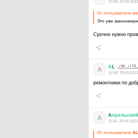
10:56, 29.04.202
От пользователя
ne
Это уже закономерн
Срочно нужно пров
А
L
А
10:58, 29.04.202
ремонтники по доб
A
прельски
A
11:04, 29.04.202
От пользователя
А