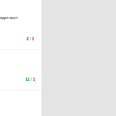
редил мост
2
/
1
11
/
1