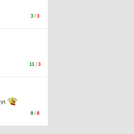
3
/
3
11
/
3
ут.
8
/
8