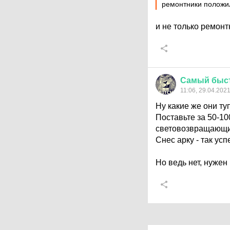
ремонтники положи
и не только ремонт
Самый
быс
11:06, 29.04.202
Ну какие же они ту
Поставьте за 50-10
световозвращающим
Снес арку - так ус
Но ведь нет, нужен