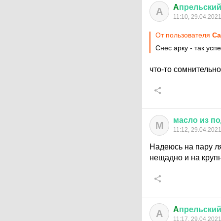
A
прельски
A
11:10, 29.04.202
От пользователя
Са
Снес арку - так усп
что-то сомнительно 
масло
из
по
М
11:12, 29.04.202
Надеюсь на пару л
нещадно и на кру
A
прельски
A
11:17, 29.04.202