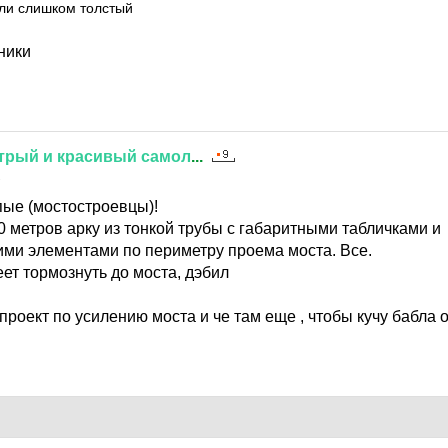
ли слишком толстый
ники
трый
и
красивый
самол
...
1
пые (мостостроевцы)!
0 метров арку из тонкой трубы с габаритными табличками и
и элементами по периметру проема моста. Все.
пеет тормознуть до моста, дэбил
 проект по усилению моста и че там еще , чтобы кучу бабла 