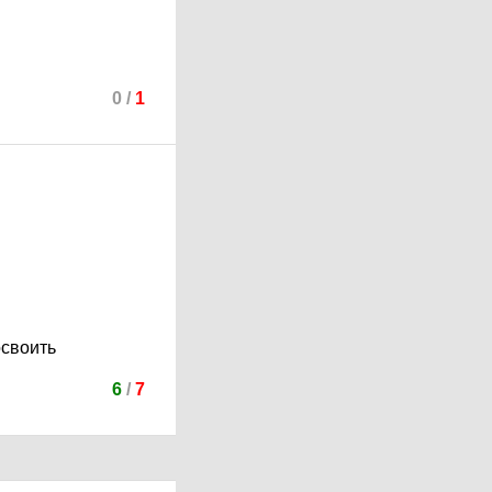
0
/
1
освоить
6
/
7