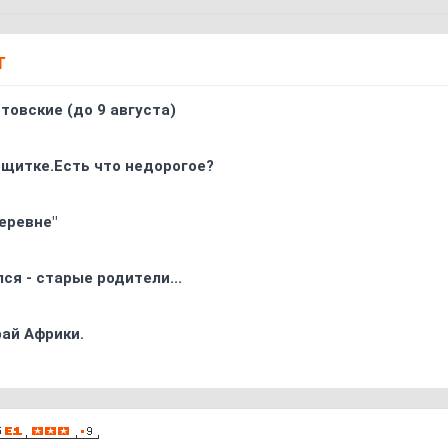
Т
товские (до 9 августа)
 щитке.Есть что недорогое?
еревне"
ся - старые родители...
ай Африки.