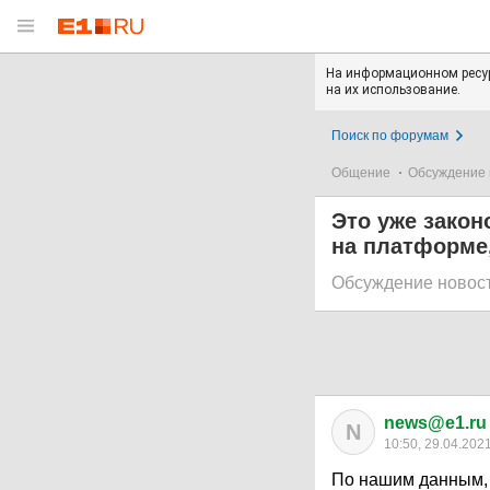
На информационном ресур
на их использование.
Поиск по форумам
Общение
Обсуждение 
Это уже закон
на платформе
Обсуждение новос
news@e1.ru
N
10:50, 29.04.202
По нашим данным, 