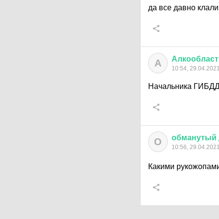
да все давно клали
Алкообласт
А
10:54, 29.04.202
Начальника ГИБДД
обманутый
О
10:56, 29.04.202
Какими рукожопами