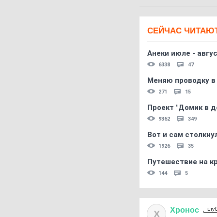
СЕЙЧАС ЧИТАЮ
Анеки июле - авгус
6338
47
Меняю проводку в
271
15
Проект "Домик в д
9362
349
Вот и сам столкнул
1926
35
Путешествие на кр
144
5
Хронос
Х