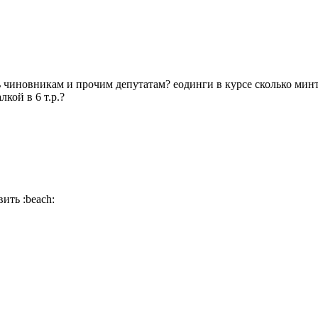
ть чиновникам и прочим депутатам? еодинги в курсе сколько мин
лкой в 6 т.р.?
овить
:beach: