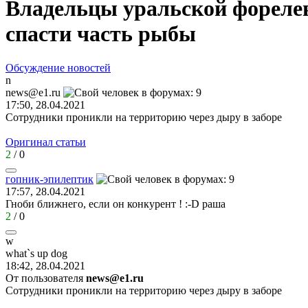
Владельцы уральской форелев
спасти часть рыбы
Обсуждение новостей
n
news@e1.ru
17:50, 28.04.2021
Сотрудники проникли на территорию через дыру в заборе
Оригинал статьи
2
/
0
гопник
-
эпилептик
17:57, 28.04.2021
Гноби ближнего, если он конкурент !
:-D
раша
2
/
0
w
what`s up dog
18:42, 28.04.2021
От пользователя
news@e1.ru
Сотрудники проникли на территорию через дыру в заборе