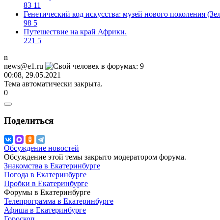
83
11
Генетический код искусства: музей нового поколения (Зе
98
5
Путешествие на край Африки.
221
5
n
news@e1.ru
00:08, 29.05.2021
Тема автоматически закрыта.
0
Поделиться
Обсуждение новостей
Обсуждение этой темы закрыто модератором форума.
Знакомства в Екатеринбурге
Погода в Екатеринбурге
Пробки в Екатеринбурге
Форумы в Екатеринбурге
Телепрограмма в Екатеринбурге
Афиша в Екатеринбурге
Гороскоп