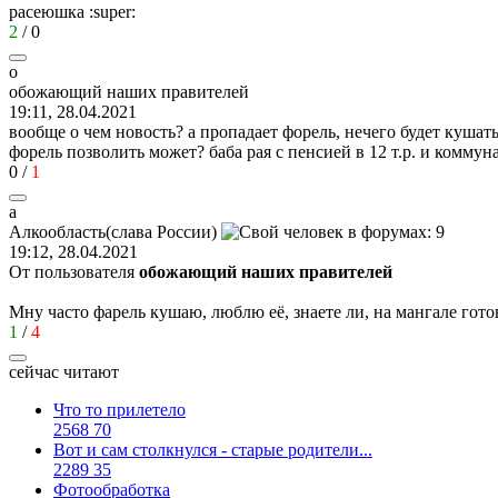
расеюшка
:super:
2
/
0
о
обожающий
наших
правителей
19:11, 28.04.2021
вообще о чем новость? а пропадает форель, нечего будет куша
форель позволить может? баба рая с пенсией в 12 т.р. и коммуна
0
/
1
а
Алкообласть
(
слава
России
)
19:12, 28.04.2021
От пользователя
обожающий наших правителей
Мну часто фарель кушаю, люблю её, знаете ли, на мангале гот
1
/
4
сейчас читают
Что то прилетело
2568
70
Вот и сам столкнулся - старые родители...
2289
35
Фотообработка