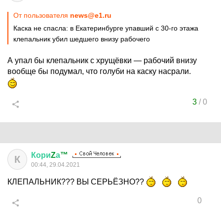
От пользователя
news@e1.ru
Каска не спасла: в Екатеринбурге упавший с 30-го этажа
клепальник убил шедшего внизу рабочего
А упал бы клепальник с хрущёвки — рабочий внизу
вообще бы подумал, что голуби на каску насрали.
3
/
0
Кори
Z
а
™
К
00:44, 29.04.2021
КЛЕПАЛЬНИК??? ВЫ СЕРЬЁЗНО??
0