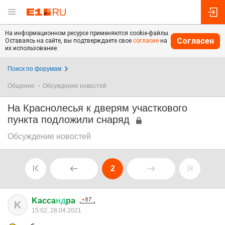
На информационном ресурсе применяются cookie-файлы.
Согласен
Оставаясь на сайте, вы подтверждаете свое
согласие
на
их использование.
Поиск по форумам
Общение
Обсуждение новостей
На Краснолесья к дверям участкового
пункта подложили снаряд
Обсуждение новостей
2
Kacca
нд
pa
K
15:02, 28.04.2021