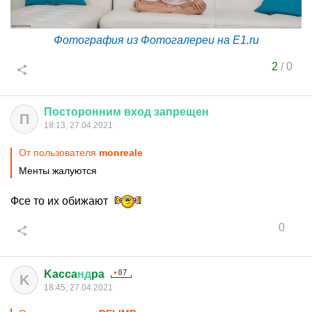
Фотография из Фотогалереи на E1.ru
2
/
0
Посторонним
вход
запрещен
П
18:13, 27.04.2021
От пользователя
monreale
Менты жалуются
Фсе то их обижают
0
Kacca
нд
pa
K
18:45, 27.04.2021