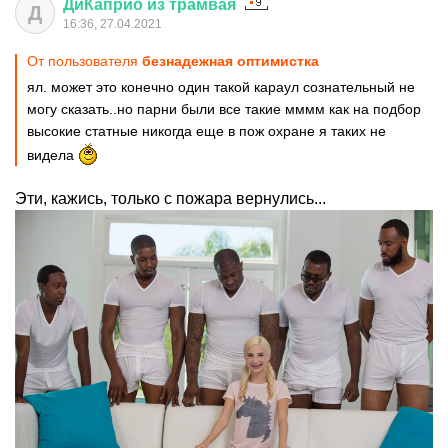
ДиКаприо
из
трамвая
Д
16:36, 27.04.2021
От пользователя
безнадежная оптимистка
ял. может это конечно один такой караул сознательный не
могу сказать..но парни были все такие мммм как на подбор
высокие статные никогда еще в пож охране я таких не
видела
Эти, кажись, только с пожара вернулись...