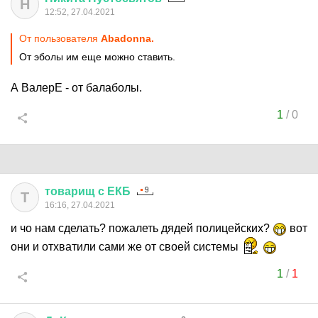
Н
12:52, 27.04.2021
От пользователя
Abadonnа.
От эболы им еще можно ставить.
А ВалерЕ - от балаболы.
1
/
0
товарищ
с
ЕКБ
Т
16:16, 27.04.2021
и чо нам сделать? пожалеть дядей полицейских?
вот
они и отхватили сами же от своей системы
1
/
1