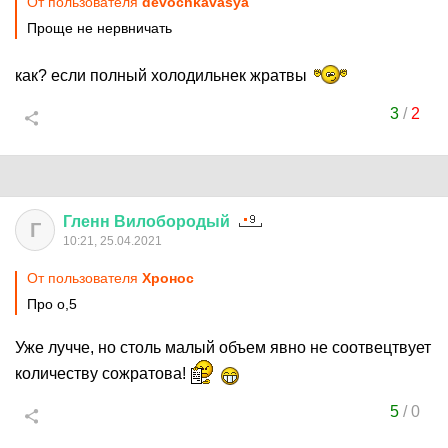
От пользователя
devochkavasya
Проще не нервничать
как? если полный холодильнек жратвы
3
/
2
Гленн
Вилобородый
Г
10:21, 25.04.2021
От пользователя
Хронос
Про о,5
Уже лучче, но столь малый объем явно не соотвецтвует
количеству сожратова!
5
/
0