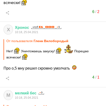
всячески!
6
/
2
Хронос
Х
10:18, 25.04.2021
От пользователя
Гленн Вилобородый
Нет!
Уничтожаешь закуску!
Порецаю
всячески!
Про о,5 мну решил скромно умолчать
4
/
1
мелкий
бес
М
10:18, 25.04.2021