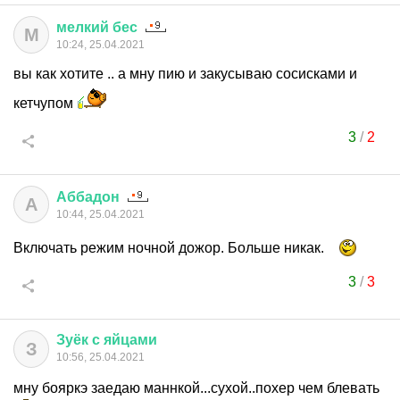
мелкий
бес
М
10:24, 25.04.2021
вы как хотите .. а мну пию и закусываю сосисками и
кетчупом
3
/
2
Аббадон
А
10:44, 25.04.2021
Включать режим ночной дожор. Больше никак.
3
/
3
Зуёк
с
яйцами
З
10:56, 25.04.2021
мну бояркэ заедаю маннкой...сухой..похер чем блевать