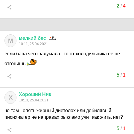
2
/
4
мелкий
бес
М
10:11, 25.04.2021
если бапа чего задумала.. то от холодильника ее не
отгонишь
5
/
1
Хороший
Ник
Х
10:13, 25.04.2021
чо там - опять жирный диетолох или дебилявый
писихиатер не направах рыкламо учит как жить, нет?
5
/
1