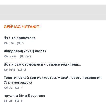
СЕЙЧАС ЧИТАЮТ
Что то прилетело
170
3
Флудовая(конец июля)
24523
1664
Вот и сам столкнулся - старые родители...
2113
35
Генетический код искусства: музей нового поколения
(Зеленоградск)
33
1
пруд на 66-м Квартале
41
0