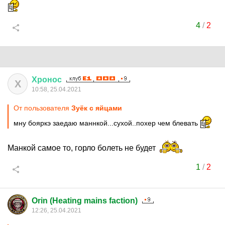
4
/
2
Хронос
Х
10:58, 25.04.2021
От пользователя
Зуёк с яйцами
мну бояркэ заедаю маннкой...сухой..похер чем блевать
Манкой самое то, горло болеть не будет
1
/
2
Orin (Heating mains faction)
12:26, 25.04.2021