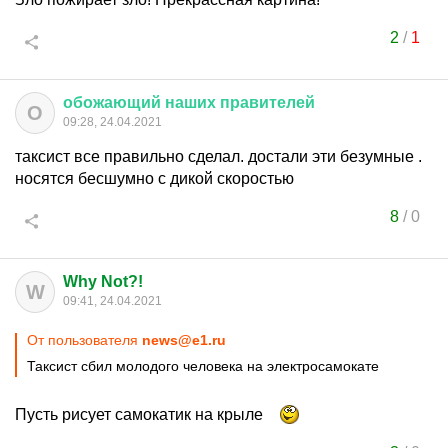
2
/
1
обожающий
наших
правителей
О
09:28, 24.04.2021
таксист все правильно сделал. достали эти безумные .
носятся бесшумно с дикой скоростью
8
/
0
Why Not?!
W
09:41, 24.04.2021
От пользователя
news@e1.ru
Таксист сбил молодого человека на электросамокате
Пусть рисует самокатик на крыле