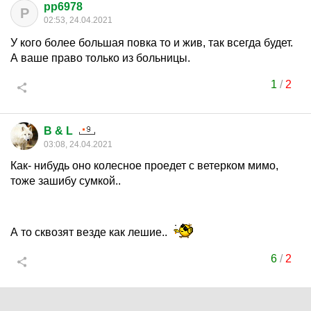
pp6978
P
02:53, 24.04.2021
У кого более большая повка то и жив, так всегда будет.
А ваше право только из больницы.
1
/
2
B & L
03:08, 24.04.2021
Как- нибудь оно колесное проедет с ветерком мимо,
тоже зашибу сумкой..
А то сквозят везде как лешие..
6
/
2