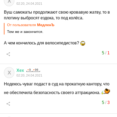
X
02:20, 24.04.2021
Вуш самокаты продолжают свою кровавую жатву, то в
плотину выбросят ездока, то под колёса.
От пользователя
МедленЪ
Тем же и закончится.
А чем кончилось для велосипедистов?
5
/
1
Хех
Х
02:20, 24.04.2021
Нодеюсь чуваг подаст в суд на прокатную кантору, что
не обеспечила безопасность своего аттракциона.
5
/
3