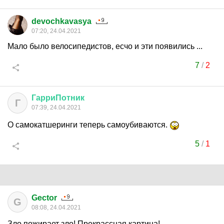
devochkavasya
07:20, 24.04.2021
Мало было велосипедистов, есчо и эти появились ...
7
/
2
ГарриПотник
Г
07:39, 24.04.2021
О самокатшеринги теперь самоубиваются.
5
/
1
Gector
G
08:08, 24.04.2021
Зло пожирает зло! Прекрассная картина!