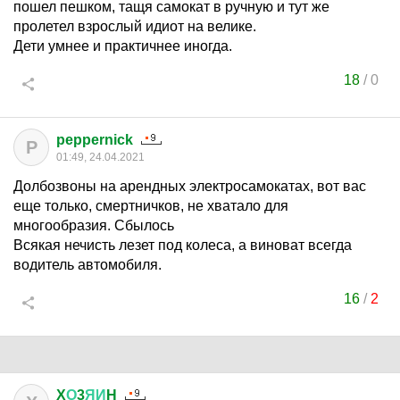
пошел пешком, тащя самокат в ручную и тут же
пролетел взрослый идиот на велике.
Дети умнее и практичнее иногда.
18
/
0
peppernick
P
01:49, 24.04.2021
Долбозвоны на арендных электросамокатах, вот вас
еще только, смертничков, не хватало для
многообразия. Сбылось
Всякая нечисть лезет под колеса, а виноват всегда
водитель автомобиля.
16
/
2
X
О
3
ЯИ
H