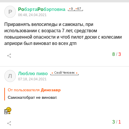
Po
бэрта
Po
бэртовна
P
06:48, 24.04.2021
Приравнять велосипеды и самокаты, при
использовании с возраста 7 лет, средством
повышенной опасности и чтоб пилот доски с колесами
априори был виноват во всех дтп
8
/
3
Люблю
пиво
Л
07:18, 24.04.2021
От пользователя
Динозавp
Самокатобрат не виноват.
3
/
1