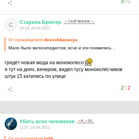
3
/
0
Старина
Брюгер
С
10:18, 24.04.2021
От пользователя
devochkavasya
Мало было велосипедистов, есчо и эти появились ...
грядёт новая мода на моноколесо
я тут на днях, вечером, видел тусу моноколёсчиков
штук 15 катились по улице
2
/
2
Убить
всех
человеков
11:07, 24.04.2021
От пользователя
orlik