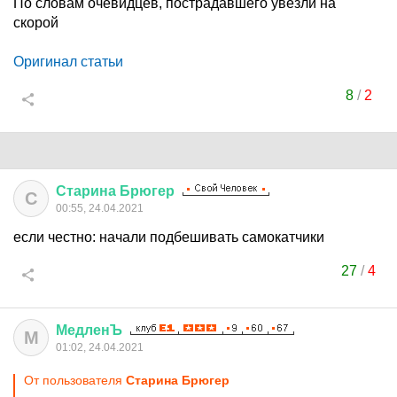
По словам очевидцев, пострадавшего увезли на
скорой
Оригинал статьи
8
/
2
Старина
Брюгер
С
00:55, 24.04.2021
если честно: начали подбешивать самокатчики
27
/
4
МедленЪ
М
01:02, 24.04.2021
От пользователя
Старина Брюгер