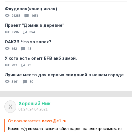
Флудовая(конец июля)
24288
1651
Проект "Домик в деревне"
9796
354
ОАКЗВ Что за запах?
662
13
У кого есть опыт EFB акб зимой.
787
28
Лучшие места для первых свиданий в нашем городе
3161
80
Хороший
Ник
Х
01:24, 24.04.2021
От пользователя
news@e1.ru
Возле ж/д вокзала таксист сбил парня на электросамокате