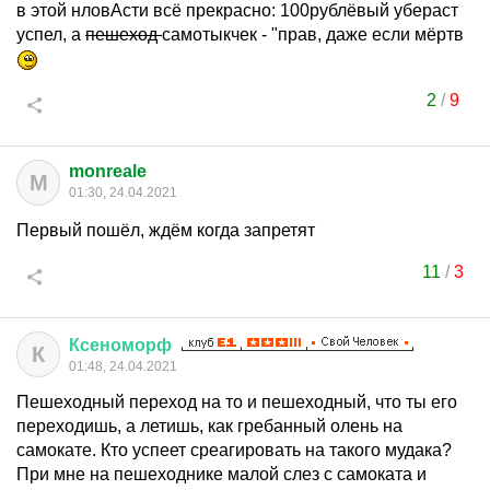
в этой нловАсти всё прекрасно: 100рублёвый убераст
успел, а
пешеход
самотыкчек - "прав, даже если мёртв
2
/
9
monreale
M
01:30, 24.04.2021
Первый пошёл, ждём когда запретят
11
/
3
Ксеноморф
К
01:48, 24.04.2021
Пешеходный переход на то и пешеходный, что ты его
переходишь, а летишь, как гребанный олень на
самокате. Кто успеет среагировать на такого мудака?
При мне на пешеходнике малой слез с самоката и