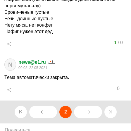
первому каналу):
Брови-ченые густые
Речи -длинные пустые
Нету мяса, нет конфет
Нафиг нужен этот дед
1
/
0
news@e1.ru
N
00:08, 22.05.2021
Тема автоматически закрыта.
0
2
Поделиться