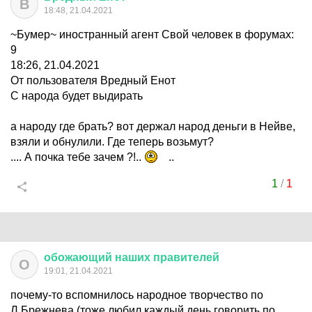
В
18:48, 21.04.2021
~Бумер~ иностранный агент Свой человек в форумах:
9
18:26, 21.04.2021
От пользователя Вредный Енот
С народа будет выдирать
а народу где брать? вот держал народ деньги в Нейве,
взяли и обнулили. Где теперь возьмут?
.... А почка тебе зачем ?!..
..
1
/
1
обожающий
наших
правителей
О
19:01, 21.04.2021
почему-то вспомнилось народное творчество по
Л.Брежнева (тоже любил каждый день говорить по