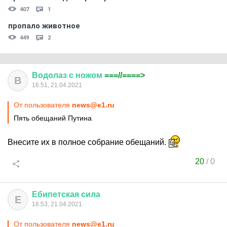
407
1
пропало животное
449
2
Водолаз
с
ножом
===//====>
В
16:51, 21.04.2021
От пользователя
news@e1.ru
Пять обещаний Путина
Внесите их в полное собрание обещаний.
20
/
0
Ебипетская
сила
Е
16:53, 21.04.2021
От пользователя
news@e1.ru