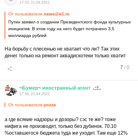
17:33, 21.04.2021
От пользователя
news@e1.ru
Путин заявил о создании Президентского фонда культурных
инициатив. В этом году на него будет потрачено 3,5
миллиарда рублей
На борьбу с плесенью не хватает что ли? Так этих
денег только на ремонт аквадискотеки только хватит
7
/
0
~
Бумер
~
иностранный
агент
17:36, 21.04.2021
От пользователя
yozza
а где всякие надзоры и дозоры? сэс те же? тоже
нифига не производят, только без дубинок. 70.10
%оставшегося бюджета туда же уходит. Там еще 12%