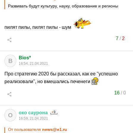
Развивать будут культуру, науку, образование и регионы
пилят пилы, пилят пилы - шум
7
/
2
Bios*
B
16:54, 21.04.2021
Про стратегию 2020 бы рассказал, как ее "успешно
реализовали", но вмешались печенеги
16
/
0
око
саурона
О
16:59, 21.04.2021
От пользователя
news@e1.ru