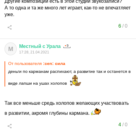
Другие композиции есть в этой студии звукозаписи?
А то одна и та же много лет играет, как-то не впечатляет
уже.
6
/
0
Местный
с
Урала
М
17:28, 21.04.2021
От пользователя
:cen: сила
деньги по карманам распихают, а развитие так и останется в
виде лапши на ушах холопов
Так все меньше средь холопов желающих участвовать
в развитии, акромя глубины кармана.
4
/
0