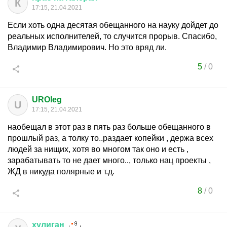
К
17:15, 21.04.2021
Если хоть одна десятая обещанного на науку дойдет до
реальных исполнителей, то случится прорыв. Спасибо,
Владимир Владимирович. Но это вряд ли.
5
/
0
UROleg
U
17:15, 21.04.2021
наобещал в этот раз в пять раз больше обещанного в
прошлый раз, а толку то..раздает копейки , держа всех
людей за нищих, хотя во многом так оно и есть ,
зарабатывать то не дает много.., только нац проекты ,
ЖД в никуда полярные и т.д.
8
/
0
хулиган