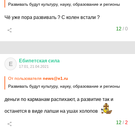
Развивать будут культуру, науку, образование и регионы
Чё уже пора развивать ? С колен встали ?
12
/
0
Ебипетская
сила
Е
17:01, 21.04.2021
От пользователя
news@e1.ru
Развивать будут культуру, науку, образование и регионы
деньги по карманам распихают, а развитие так и
останется в виде лапши на ушах холопов
12
/
2