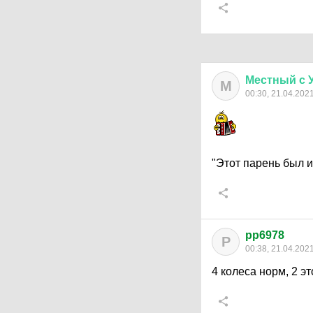
Местный
с
М
00:30, 21.04.202
"Этот парень был из
pp6978
P
00:38, 21.04.202
4 колеса норм, 2 э