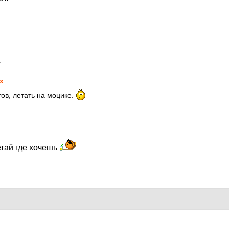
1
х
тов, летать на моцике.
етай где хочешь