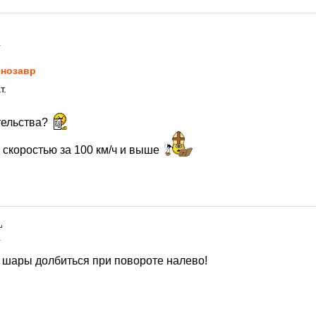
1
нозавp
т.
тельства?
 скоростью за 100 км/ч и выше
1
в шары долбиться при повороте налево!