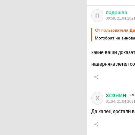
падошва
П
00:59, 21.04.202
От пользователя
Ди
Мотобрат не винова
какие ваши доказа
наверняка летел со
X
О
3
ЯИ
H
X
01:04, 21.04.202
Да капец достали 