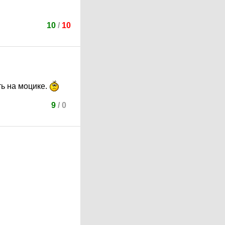
10
/
10
ть на моцике.
9
/
0