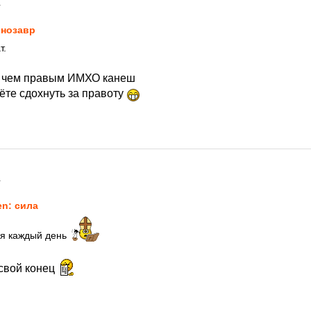
1
нозавp
т.
 чем правым ИМХО канеш
ёте сдохнуть за правоту
1
en: сила
ся каждый день
свой конец