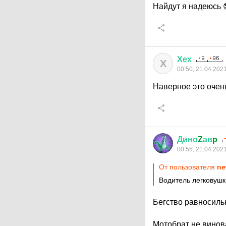
Найдут я надеюсь 
Хех
Х
00:50, 21.04.202
Наверное это очень
Дино
Z
ав
p
00:55, 21.04.202
От пользователя
ne
Водитель легковушк
Бегство равносиль
Мотобрат не винова