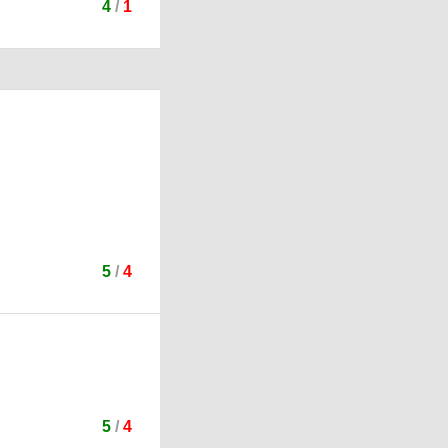
4
/
1
5
/
4
5
/
4