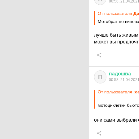
00:56, 21.04.202
От пользователя
Ди
Мотобрат не винова
лучше быть живым
может вы предпочт
падошва
П
00:58, 21.04.202
От пользователя
:c
мотоциклетки бьют
они сами выбрали 