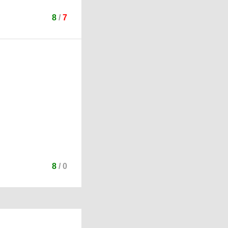
8
/
7
8
/
0