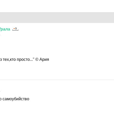
Урала
1
 тех,кто просто..." © Ария
1
то самоубийство