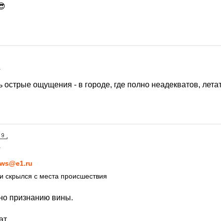
😎
1
 острые ощущения - в городе, где полно неадекватов, лета
1
ws@e1.ru
и скрылся с места происшествия
но признанию вины.
т.