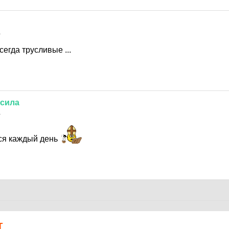
1
сегда трусливые ...
сила
1
ся каждый день
Т