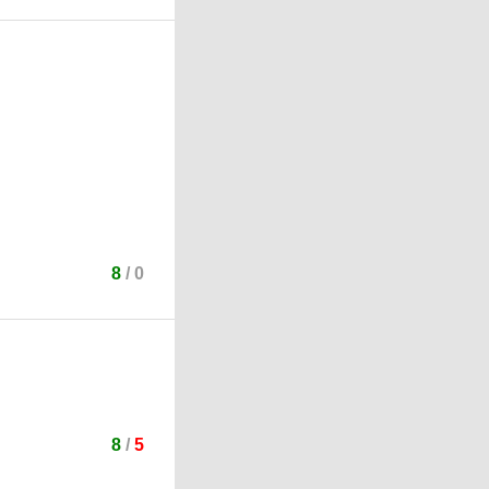
8
/
0
8
/
5