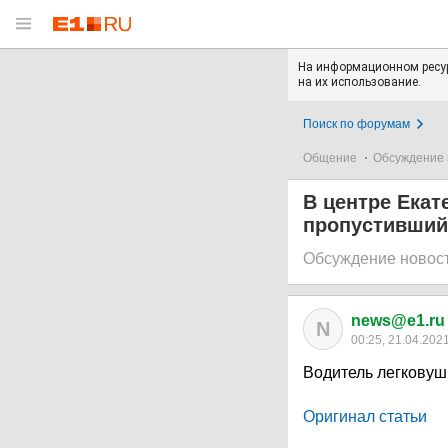
На информационном ресур
на их использование.
Поиск по форумам
Общение
Обсуждение 
В центре Екат
пропустивший 
Обсуждение новос
news@e1.ru
N
00:25, 21.04.202
Водитель легковуш
Оригинал статьи