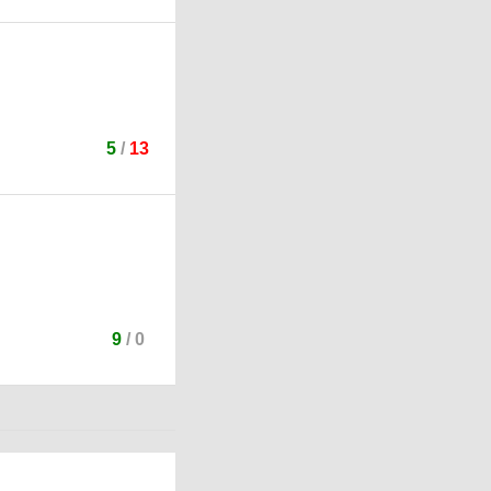
5
/
13
9
/
0