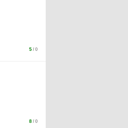
5
/
0
8
/
0