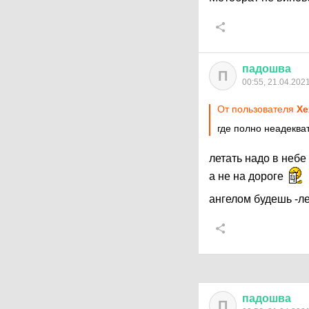
падошва
П
00:55, 21.04.202
От пользователя
Хе
где полно неадеква
летать надо в небе
а не на дороге
ангелом будешь -л
падошва
П