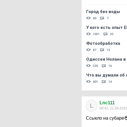
Город без воды
60
7
У кого есть опыт E
1031
33
Фотообработка
87
12
Одиссея Нолана в
320
16
Что вы думали об 
401
14
Lnc111
L
00:42, 21.04.202
Ссыкло на субаре