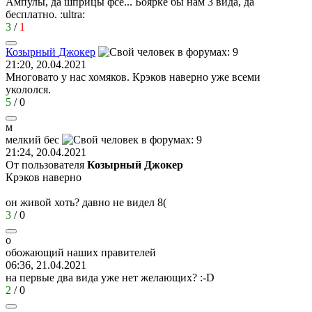
Ампулы, да шприцы фсё... Боярке бы нам 3 вида, да
бесплатно.
:ultra:
3
/
1
Козырный
Джокер
21:20, 20.04.2021
Многовато у нас хомяков. Крэков наверно уже всеми
укололся.
5
/
0
м
мелкий
бес
21:24, 20.04.2021
От пользователя
Козырный Джокер
Крэков наверно
он живой хоть? давно не видел
8(
3
/
0
о
обожающий
наших
правителей
06:36, 21.04.2021
на первые два вида уже нет желающих?
:-D
2
/
0