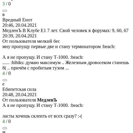
3
/
0
в
Вредный
Енот
20:46, 20.04.2021
МедленЪ В Клубе Е1 7 лет. Свой человек в форумах: 9, 60, 67
20:39, 20.04.2021
От пользователя мелкий бес
мну пропущу первые две и стану терминатором
:beach:
А я не пропущу. И стану Т-1000.
:beach:
......
:hihiks:
думаю максимум .. Железным дровосеком станешь
8(
.. причём с пробитым тузом ...
4
/
0
е
Ебипетская
сила
20:48, 20.04.2021
От пользователя
МедленЪ
А я не пропущу. И стану Т-1000.
:beach:
ласты хочешь склеить от всех сразу?
:-(
4
/
0
м