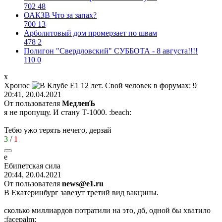
702
48
ОАКЗВ Что за запах?
700
13
Арболитовый дом промерзает по швам
478
2
Полигон "Свердловский" СУББОТА - 8 августа!!!!
110
0
х
Хронос
20:41, 20.04.2021
От пользователя
МедленЪ
я не пропущу. И стану Т-1000.
:beach:
Тебю ужо терять нечего, дерзай
3
/
1
е
Ебипетская
сила
20:44, 20.04.2021
От пользователя
news@e1.ru
В Екатеринбург завезут третий вид вакцины.
сколько миллиардов потратили на это, дб, одной бы хватило
:facepalm: