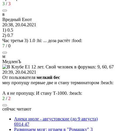
3
/
3
в
Вредный
Енот
20:38, 20.04.2021
1) 0.5
2) 0.7
Час третья 3) 1.0
:hi:
... доза растёт
:food:
7
/
0
м
МедленЪ
20:39, 20.04.2021
От пользователя
мелкий бес
мну пропущу первые две и стану терминатором
:beach:
А я не пропущу. И стану Т-1000.
:beach:
2
/
2
сейчас читают
Анеки июле - августовские (до 9 августа)
6914
47
Разминаем мозг: играем в "Ромашку" 3