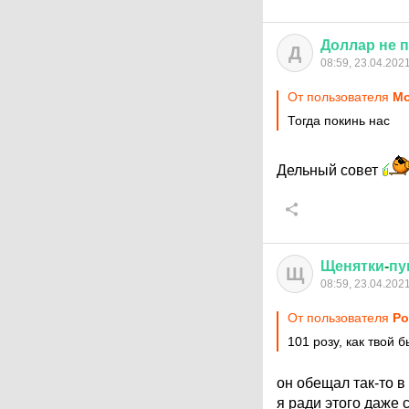
Доллар
не
п
Д
08:59, 23.04.202
От пользователя
Мо
Тогда покинь нас
Дельный совет
Щенятки
-
пу
Щ
08:59, 23.04.202
От пользователя
Ро
101 розу, как твой
он обещал так-то в
я ради этого даже