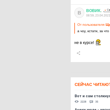
ВОВИК
.
В
08:59, 23.04.202
От пользователя
Ще
а чоу, кстати, за чт
не в курсе!
СЕЙЧАС ЧИТАЮ
Вот и сам столкнул
2228
35
Анеки июле - авгус