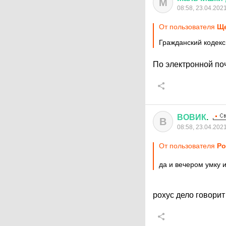
М
08:58, 23.04.202
От пользователя
Ще
Гражданский кодек
По электронной по
ВОВИК
.
В
08:58, 23.04.202
От пользователя
Ро
да и вечером умку 
рохус дело говори