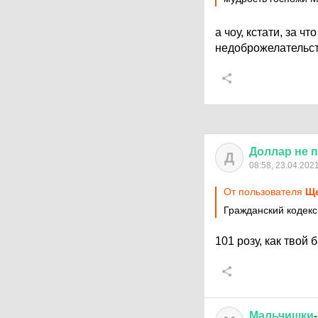
а чоу, кстати, за ч
недоброжелательст
Доллар
не
п
Д
08:58, 23.04.202
От пользователя
Ще
Гражданский кодек
101 розу, как твой
Мальчишки
-