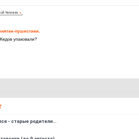
1
нятки-пушистики.
о Кедов упаковали?
Т
ся - старые родители...
товские (до 9 августа)