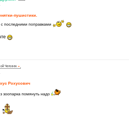
1
нятки-пушистики.
с с последними поправками
чте
1
хус Рохусович
из зоопарка помянуть надо
т