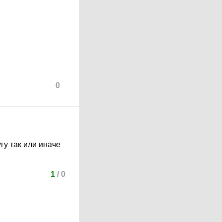
0
угу так или иначе
1
/
0