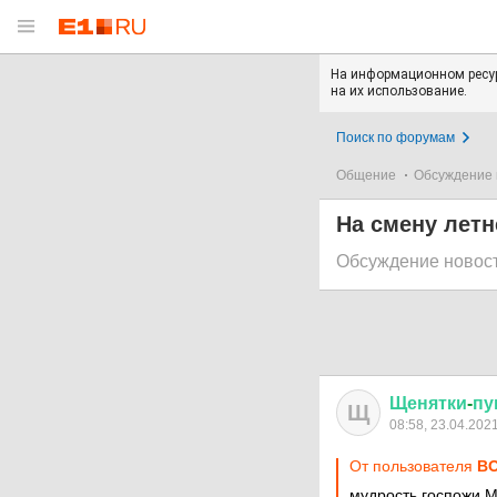
На информационном ресур
на их использование.
Поиск по форумам
Общение
Обсуждение 
На смену летн
Обсуждение новос
Щенятки
-
пу
Щ
08:58, 23.04.202
От пользователя
ВО
мудрость госпожи 