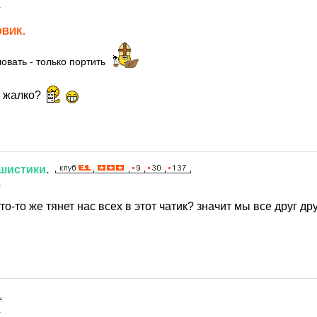
1
ВИК.
овать - только портить
у жалко?
шистики
.
1
то-то же тянет нас всех в этот чатик? значит мы все друг др
1