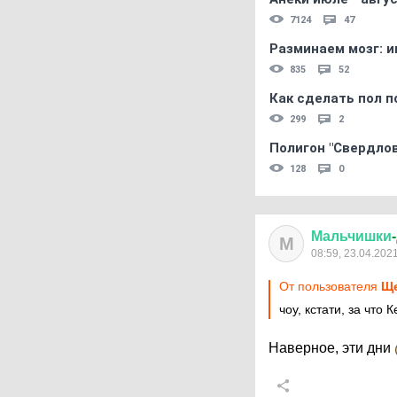
7124
47
Разминаем мозг: и
835
52
Как сделать пол п
299
2
Полигон "Свердловс
128
0
Мальчишки
-
М
08:59, 23.04.202
От пользователя
Ще
чоу, кстати, за что 
Наверное, эти дни