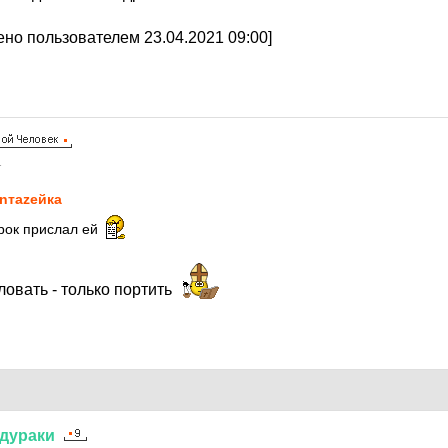
но пользователем 23.04.2021 09:00]
1
nтаzeйкa
рок прислал ей
овать - только портить
дураки