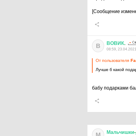
[Сообщение измене
ВОВИК
.
В
08:59, 23.04.202
От пользователя
Fa
Лучше б какой пода
бабу подарками бал
Мальчишки
-
М