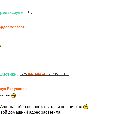
редзказуем
1
рдермерзость
шистики
.
1
хус Рохусович
 бывший
 Ачит на гэборах приехать, так и не приехал
 свой домашний адрес засветила