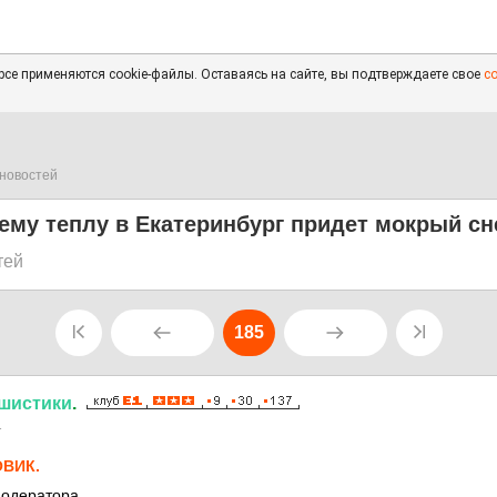
се применяются cookie-файлы. Оставаясь на сайте, вы подтверждаете свое
с
новостей
ему теплу в Екатеринбург придет мокрый сн
тей
185
шистики
.
1
ВИК.
Модератора