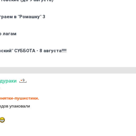
граем в "Ромашку" 3
о лагам
кий" СУББОТА - 8 августа!!!!
дураки
1
нятки-пушистики.
Кедов упаковали