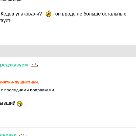
то Кедов упаковали?
он вроде не больше остальных
вует
редзказуем
1
нятки-пушистики.
с с последними поправками
 бывший
дураки