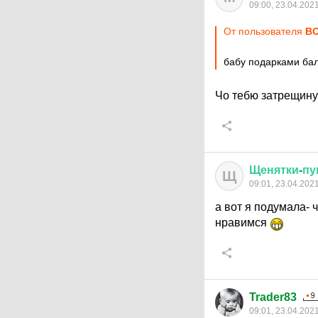
09:00, 23.04.202
От пользователя
ВО
бабу подарками бал
Чо тебю затрещин
Щенятки
-
пу
Щ
09:01, 23.04.202
а вот я подумала- ч
нравимся
Trader83
09:01, 23.04.202