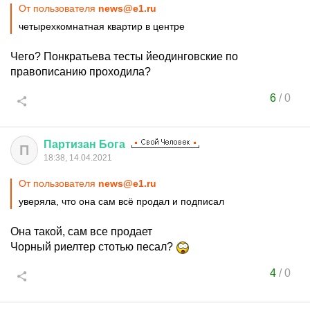
От пользователя
news@e1.ru
четырехкомнатная квартир в центре
Чего? Понкратьева тесты йеодинговские по
правописанию проходила?
6
/
0
Партизан
Бога
П
18:38, 14.04.2021
От пользователя
news@e1.ru
уверяла, что она сам всё продал и подписал
Она такой, сам все продает
Чорный риелтер стотью песал?
4
/
0