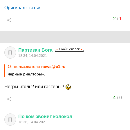
Оригинал статьи
2
/
1
Партизан
Бога
П
18:34, 14.04.2021
От пользователя
news@e1.ru
черные риелторы»,
Негры чтоль? или гастеры?
4
/
0
По
ком
звонит
колокол
П
18:36, 14.04.2021