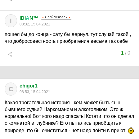
IDI
А
N™
I
08:32, 15.04.2021
пошел бы до конца - хату бы вернул. тут случай такой ,
что добросовестность приобретения весьма так себе
1
/
0
chigor1
C
08:53, 15.04.2021
Какая трогательная история - кем может быть сын
бывшего судьи? Наркоманом и алкоголиком! Это ж
нормально! Вот кого надо спасать! Кстати что он сделал
с комнатой в глубинке? Его пытались приобщить к
природе что бы очиститься - нет надо пойти в приют!