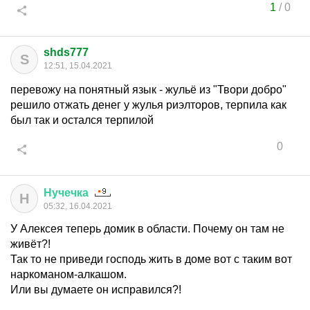
1
/
0
shds777
S
12:51, 15.04.2021
перевожу на понятный язык - жульё из "Твори добро"
решило отжать денег у жулья риэлторов, терпила как
был так и остался терпилой
0
Нучечка
Н
05:32, 16.04.2021
У Алексея теперь домик в области. Почему он там не
живёт?!
Так то не приведи господь жить в доме вот с таким вот
наркоманом-алкашом.
Или вы думаете он исправился?!