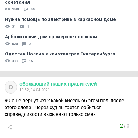
сочетания
1581
50
Нужна помощь по электрике в каркасном доме
31
1
Арболитовый дом промерзает по швам
520
2
Одиссея Нолана в кинотеатрах Екатеринбурга
333
16
обожающий
наших
правителей
О
19:52, 14.04.2021
90-е не вернуться ? какой кисель об этом пел. после
этого слова - через суд пытается добиться
справедливости вызывают только смех
2
/
0