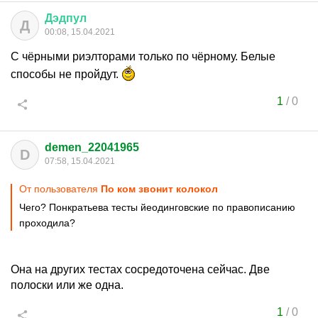
Дэдпул
Д
00:08, 15.04.2021
С чёрными риэлторами только по чёрному. Белые
способы не пройдут.
1
/
0
demen_22041965
D
07:58, 15.04.2021
От пользователя
По ком звонит колокол
Чего? Понкратьева тесты йеодинговские по правописанию
проходила?
Она на других тестах сосредоточена сейчас. Две
полоски или же одна.
1
/
0