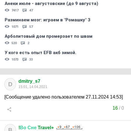
Анеки июле - августовские (до 9 августа)
7417
47
Разминаем мозг: играем в "Ромашку" 3
1071
57
Арболитовый дом промерзает по швам
520
2
У кого есть опыт EFB акб зимой.
1073
33
dmitry_s7
D
15:01, 14.04.2021
[Сообщение удалено пользователем 27.11.2024 14:53]
16
/
0
!
Во
Сне
Travel+
В