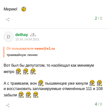
Мерию!
2
/
0
dethay
D
15:14, 14.04.2021
От пользователя
news@e1.ru
трамвайную линию
Вот был бы депутатом, то наобещал как минимум
метро
А с трамваем, вон
пышминцев уже кинули
и восстановить запланируемые отменённые 111 и 108
забыли
4
/
0