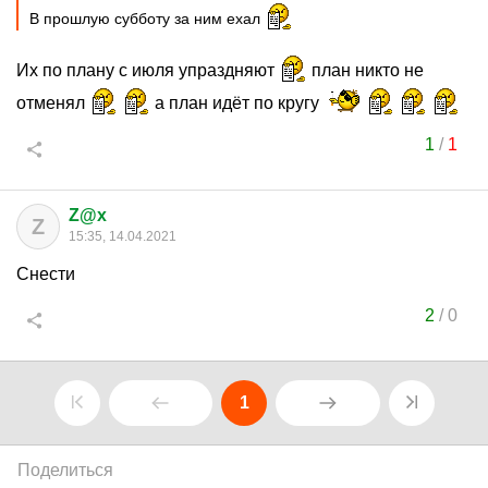
В прошлую субботу за ним ехал
Их по плану с июля упраздняют
план никто не
отменял
а план идёт по кругу
1
/
1
Z@x
Z
15:35, 14.04.2021
Снести
2
/
0
1
Поделиться