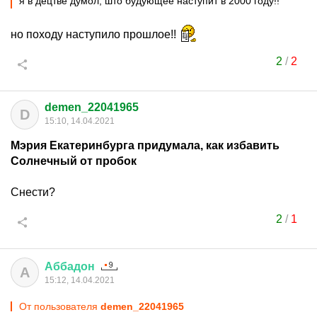
я в децтве думол, што будующее наступит в 2000 году!!
но походу наступило прошлое!!
2
/
2
demen_22041965
D
15:10, 14.04.2021
Мэрия Екатеринбурга придумала, как избавить
Солнечный от пробок
Снести?
2
/
1
Аббадон
А
15:12, 14.04.2021
От пользователя
demen_22041965