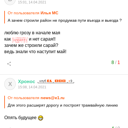
15:01, 14.04.2021
От пользователя
Илья MC
А зачем строили район не продумав пути въезда и выезда ?
люблю грозу в начале мая
как
и нет сарая!!
зачем же строили сарай?
ведь знали что наступит май!
8
/
1
Хронос
Х
15:08, 14.04.2021
От пользователя
news@e1.ru
Для этого расширят дорогу и построят трамвайную линию
Опять будущее