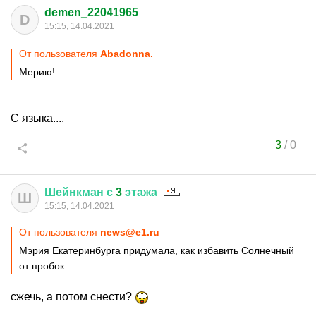
demen_22041965
D
15:15, 14.04.2021
От пользователя
Abadonnа.
Мерию!
С языка....
3
/
0
Шейнкман
с
3
этажа
Ш
15:15, 14.04.2021
От пользователя
news@e1.ru
Мэрия Екатеринбурга придумала, как избавить Солнечный
от пробок
сжечь, а потом снести?