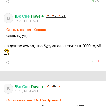
4
/
0
!
Во
Сне
Travel+
В
15:09, 14.04.2021
От пользователя
Хронос
Опять будущее
я в децтве думол, што будующее наступит в 2000 году!!
8
/
1
!
Во
Сне
Travel+
В
15:10, 14.04.2021
От пользователя
!Во Сне Трэвел+