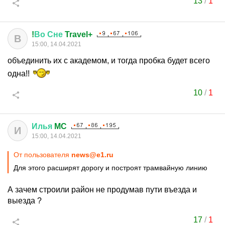
13
/
1
!
Во
Сне
Travel+
В
15:00, 14.04.2021
объединить их с академом, и тогда пробка будет всего
одна!!
10
/
1
Илья
MC
И
15:00, 14.04.2021
От пользователя
news@e1.ru
Для этого расширят дорогу и построят трамвайную линию
А зачем строили район не продумав пути въезда и
выезда ?
17
/
1