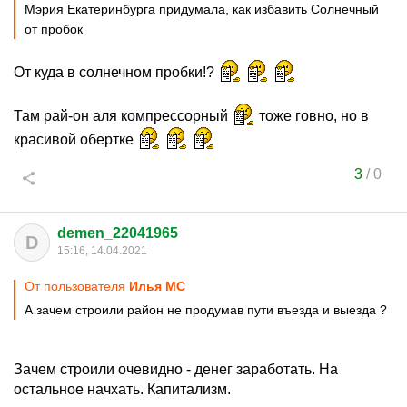
Мэрия Екатеринбурга придумала, как избавить Солнечный
от пробок
От куда в солнечном пробки!?
Там рай-он аля компрессорный
тоже говно, но в
красивой обертке
3
/
0
demen_22041965
D
15:16, 14.04.2021
От пользователя
Илья MC
А зачем строили район не продумав пути въезда и выезда ?
Зачем строили очевидно - денег заработать. На
остальное начхать. Капитализм.