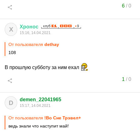
6
/
0
Хронос
Х
15:16, 14.04.2021
От пользователя
dethay
108
В прошлую субботу за ним ехал
1
/
0
demen_22041965
D
15:17, 14.04.2021
От пользователя
!Во Сне Трэвел+
ведь знали что наступит май!