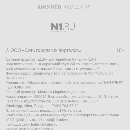
© ООО «Сеть городских порталов»
18+
Сетевое издание «Е1.РУ Екатеринбург Онлайн» (18+)
Зарегистрировано Федеральной службой по надзору в сфере связи,
информационных технологий и массовых коммуникаций
(Роскомнадзор) Свидетельство о регистрации № ФС77-84675 от
06.02.2023 г.
Учредитель: Общество с ограниченной ответственностью "ИНТЕРНЕТ
ТЕХНОЛОГИИ"
Главный редактор: Малкова Марина Андреевна
Адрес редакции: 620014, Екатеринбург, ул. Шейнкмана, 10, 3-й этаж,
Телефоны (круглосуточно): 8 (343) 379-49-95, 34-555-34,
WhatsApp, Viber, Telegram: +7 909 704-57-70
Электронный адрес редакции:
e1@shkulev.ru
Контактные данные для Роскомнадзора и государственных органов:
e1info@shkulev.ru
,
juristekat@shkulev.ru
Техподдержка:
help@shkulev.ru
Рекомендательные системы