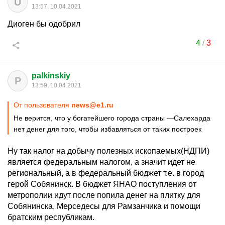
U
13:57, 10.04.2021
Диоген бы одобрил
4
/
3
palkinskiy
P
13:59, 10.04.2021
От пользователя
news@e1.ru
Не верится, что у богатейшего города страны —Салехарда
нет денег для того, чтобы избавляться от таких построек
Ну так налог на добычу полезных ископаемых(НДПИ)
является федеральным налогом, а значит идет не
региональный, а в федеральный бюджет т.е. в город
герой Собянинск. В бюджет ЯНАО поступления от
метрополии идут после попила денег на плитку для
Собянинска, Мерседесы для Рамзанчика и помощи
братским республикам.