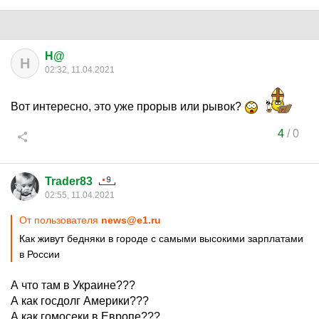
H@
H
02:32, 11.04.2021
Вот интересно, это уже прорыв или рывок?
4
/
0
Trader83
02:55, 11.04.2021
От пользователя
news@e1.ru
Как живут бедняки в городе с самыми высокими зарплатами
в России
А что там в Украине???
А как госдолг Америки???
А как гомосеки в Европе???