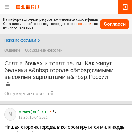
На информационном ресурсе применяются cookie-файлы.
Согласен
Оставаясь на сайте, вы подтверждаете свое
согласие
на
их использование.
Поиск по форумам
Общение
Обсуждение новостей
Спят в бочках и топят печки. Как живут
бедняки в&nbsp;городе с&nbsp;самыми
высокими зарплатами в&nbsp;России
Обсуждение новостей
news@e1.ru
N
13:30, 10.04.2021
Нищая сторона города, в котором крутятся миллиарды