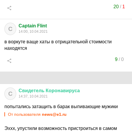
20
/
1
Captain Flint
C
14:00, 10.04.2021
в воркуте ваще хаты в отрицательной стоимости
находятся
9
/
0
Свидетель
Коронавируса
С
14:37, 10.04.2021
попытались затащить в барак выпивающие мужики
От пользователя
news@e1.ru
Эххх, упустили возможность пристроиться в самом