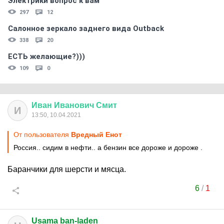
Электрики вопрос к вам
297
12
Салонное зеркало заднего вида Outback
338
20
ЕСТЬ желающие?)))
109
0
Иван
Иванович
Смит
И
13:50, 10.04.2021
От пользователя
Вредный Енот
Россия.. сидим в нефти.. а бензин все дороже и дороже .
Баранчики для шерсти и мясца.
6
/
1
Usama ban-laden