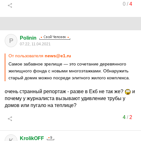
0
/
4
Polinin
P
07:22, 11.04.2021
От пользователя
news@e1.ru
Самое забавное зрелище — это сочетание деревянного
жилищного фонда с новыми многоэтажками. Обнаружить
старый домик можно посреди элитного жилого комплекса.
очень странный репортаж - разве в Екб не так же?
и
почему у журналиста вызывают удивление трубы у
домов или пугало на теплице?
4
/
2
KrolikOFF
K