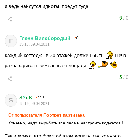
и ведь найдутся идиоты, поедут туда
6
/
0
Гленн
Вилобородый
Г
15:13, 09.04.2021
Каждый коттедж - в 30 этажей должен быть.
Неча
разбазаривать земельные площади!
5
/
0
S
У
uS
S
15:19, 09.04.2021
От пользователя
Портрет партизана
Конечно, надо вырубить все леса и настроить коджетов!!
Так и думал, что будут об этом вопить. (те, кому это