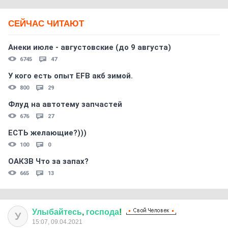
СЕЙЧАС ЧИТАЮТ
Анеки июле - августовские (до 9 августа)
6745
47
У кого есть опыт EFB акб зимой.
800
29
Флуд на автотему запчастей
676
27
ЕСТЬ желающие?)))
100
0
ОАКЗВ Что за запах?
665
13
Улыбайтесь
,
господа
!
У
15:07, 09.04.2021