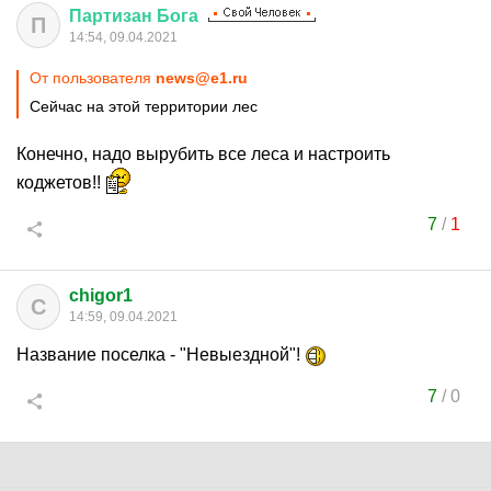
Партизан
Бога
П
14:54, 09.04.2021
От пользователя
news@e1.ru
Сейчас на этой территории лес
Конечно, надо вырубить все леса и настроить
коджетов!!
7
/
1
chigor1
C
14:59, 09.04.2021
Название поселка - "Невыездной"!
7
/
0