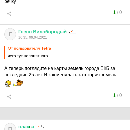
речку.
1
/
0
Гленн
Вилобородый
Г
16:35, 09.04.2021
От пользователя
Tetra
чего тут непонятного
А теперь поглядите на карты земель города ЕКБ за
последние 25 лет. И как менялась категория земель.
1
/
0
плак
c
а
П