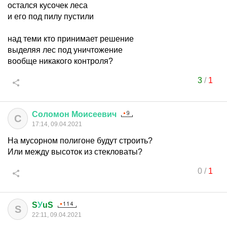
остался кусочек леса
и его под пилу пустили
над теми кто принимает решение
выделяя лес под уничтожение
вообще никакого контроля?
3
/
1
Соломон
Моисеевич
С
17:14, 09.04.2021
На мусорном полигоне будут строить?
Или между высоток из стекловаты?
0
/
1
S
У
uS
S
22:11, 09.04.2021