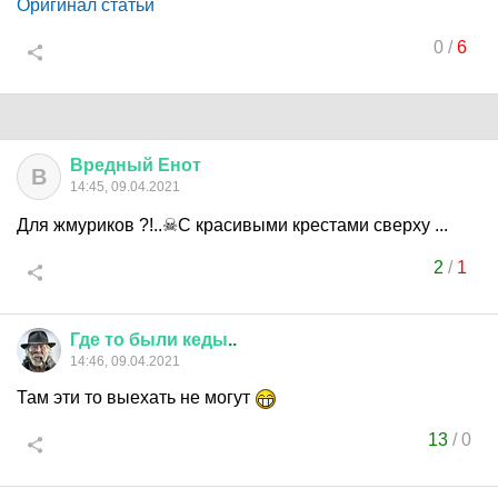
Оригинал статьи
0
/
6
Вредный
Енот
В
14:45, 09.04.2021
Для жмуриков ?!..☠С красивыми крестами сверху ...
2
/
1
Где
то
были
кеды
..
14:46, 09.04.2021
Там эти то выехать не могут
13
/
0