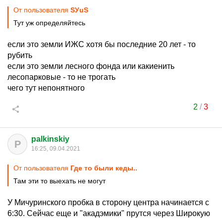
От пользователя
SУuS
Тут уж определяйтесь
если это земли ИЖС хотя бы последние 20 лет - то
рубить
если это земли лесного фонда или какиенить
лесопарковые - то не трогать
чего тут непонятного
2
/
3
palkinskiy
P
16:25, 09.04.2021
От пользователя
Где то были кеды..
Там эти то выехать не могут
У Мичуринского пробка в сторону центра начинается с
6:30. Сейчас еще и "акадэмики" прутся через Широкую