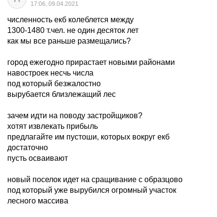
17:06, 09.04.2021
численность екб колеблется между
1300-1480 т.чел. не один десяток лет
как мы все раньше размещались?
город ежегодно прирастает новыми районами
навостроек несчь числа
под который безжалостно
вырубается близлежащий лес
зачем идти на поводу застройщиков?
хотят извлекать прибыль
предлагайте им пустоши, которых вокруг екб
достаточно
пусть осваивают
новый поселок идет на сращивание с образцово
под который уже вырубился огромный участок
лесного массива