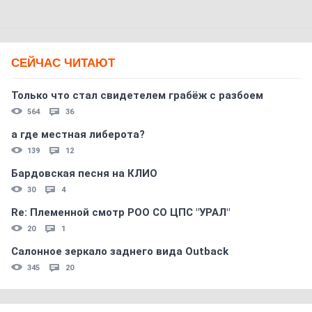
СЕЙЧАС ЧИТАЮТ
Только что стал свидетелем грабёж с разбоем
564
36
а где местная либерота?
139
12
Бардовская песня на КЛИО
30
4
Re: Племеннoй смoтр РOO CO ЦПС "УРАЛ"
20
1
Салонное зеркало заднего вида Outback
345
20