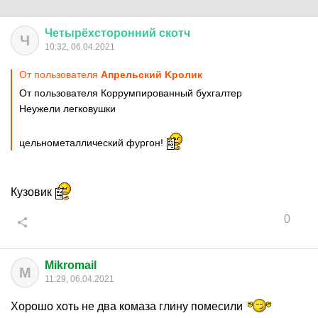
Четырёхсторонний
скотч
Ч
10:32, 06.04.2021
От пользователя
Aпрельский Kролик
От пользователя Коррумпированный бухгалтер
Неужели легковушки
цельнометаллический фургон!
Кузовик
0
Mikromail
M
11:29, 06.04.2021
Хорошо хоть не два комаза глину помесили