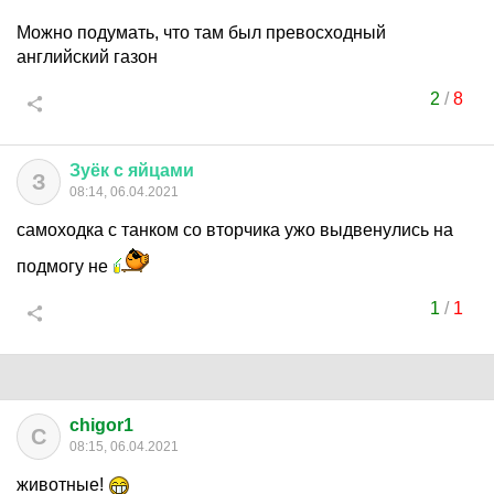
Можно подумать, что там был превосходный
английский газон
2
/
8
Зуёк
с
яйцами
З
08:14, 06.04.2021
самоходка с танком со вторчика ужо выдвенулись на
подмогу не
1
/
1
chigor1
C
08:15, 06.04.2021
животные!