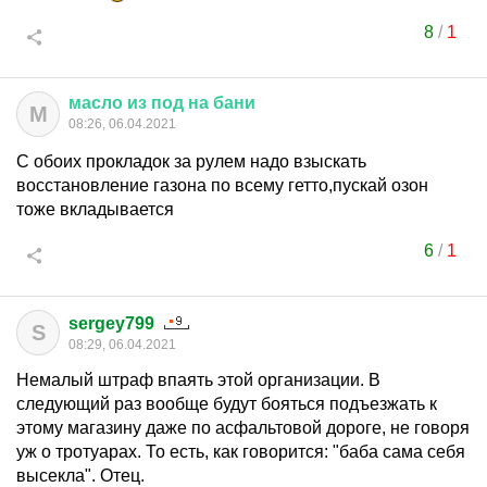
8
/
1
масло
из
под
на
бани
М
08:26, 06.04.2021
С обоих прокладок за рулем надо взыскать
восстановление газона по всему гетто,пускай озон
тоже вкладывается
6
/
1
sergey799
S
08:29, 06.04.2021
Немалый штраф впаять этой организации. В
следующий раз вообще будут бояться подъезжать к
этому магазину даже по асфальтовой дороге, не говоря
уж о тротуарах. То есть, как говорится: "баба сама себя
высекла". Отец.