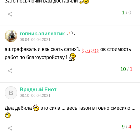
Зато посылочки вам доставили
1
/
0
гопник
-
эпилептик
08:04, 06.04.2021
аштрафавать и взыскать сэтихЪ
ов стоимость
работ по благоустройству !
10
/
1
Вредный
Енот
В
08:10, 06.04.2021
Два дебила
это сила ... весь газон в говно смесило ...
9
/
4