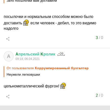
Зато посылочки вам доставили
посылочки и нормальным способом можно было
доставить
если человек - дебил, то это видимо
надолго
3
/
0
A
прельский
K
ролик
A
09:18, 06.04.2021
От пользователя
Коррумпированный бухгалтер
Неужели легковушки
цельнометаллический фургон!
2
/
0