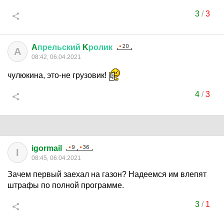
3
/
3
A
прельский
K
ролик
A
08:42, 06.04.2021
чулюкина, это-не грузовик!
4
/
3
igormail
I
08:45, 06.04.2021
Зачем первый заехал на газон? Надеемся им влепят
штрафы по полной программе.
3
/
1