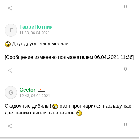
0
ГарриПотник
Г
11:33, 06.04.2021
Друг другу глину месили .
[Сообщение изменено пользователем 06.04.2021 11:36]
0
Gector
G
12:43, 06.04.2021
Скадочные дибилы!
озон пропиарился наславу, как
две шавки слиплись на газоне
0