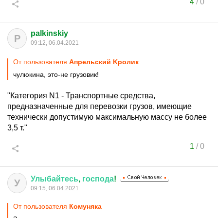
4
/
0
palkinskiy
P
09:12, 06.04.2021
От пользователя
Aпрельский Kролик
чулюкина, это-не грузовик!
"Категория N1 - Транспортные средства,
предназначенные для перевозки грузов, имеющие
технически допустимую максимальную массу не более
3,5 т."
1
/
0
Улыбайтесь
,
господа
!
У
09:15, 06.04.2021
От пользователя
Комуняка