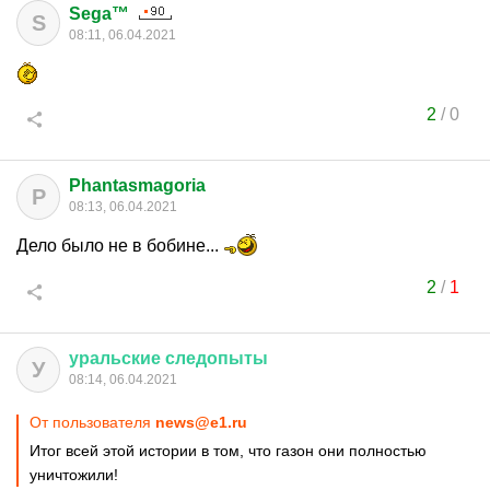
Sega™
S
08:11, 06.04.2021
2
/
0
Phantasmagoria
P
08:13, 06.04.2021
Дело было не в бобине...
2
/
1
уральские
следопыты
У
08:14, 06.04.2021
От пользователя
news@e1.ru
Итог всей этой истории в том, что газон они полностью
уничтожили!