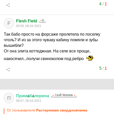
4
/
1
Flesh Field
F
08:56, 06.04.2021
Так бабо просто на форсаже пролетела по поселку
чтоль? И из за этого чуваку кабину помяли и зубы
вышибли?
От она элита коттеджная. На селе все проще,
накосячил...получи свиноколом под ребро
5
/
1
Прим
a
б
a
лерина
П
08:57, 06.04.2021
От пользователя
Растерянная свердловчанка