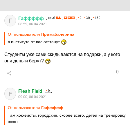
Гаффффф
Г
08:59, 06.04.2021
От пользователя
Примaбaлерина
в институте от вас отстанут
Студенты уже сами скидываются на подарки, а у кого
они деньги берут?
0
Flesh Field
F
09:00, 06.04.2021
От пользователя
Гаффффф
Там хоккеисты, городские, скорее всего, детей на тренировку
возят.