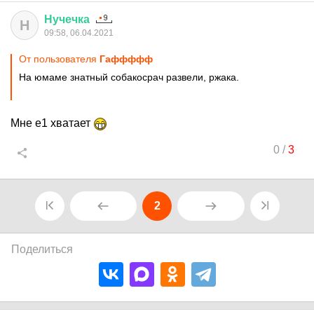
Нучечка
Н
09:58, 06.04.2021
От пользователя
Гаффффф
На юмаме знатный собакосрач развели, ржака.
Мне е1 хватает
0
/
3
2
Поделиться