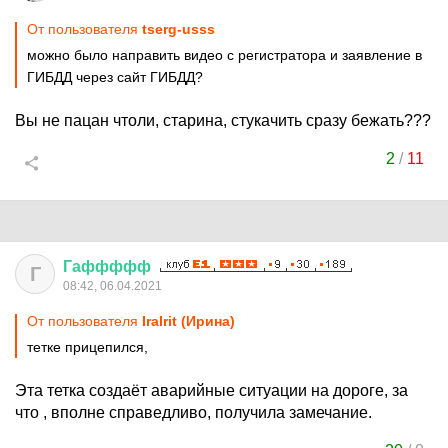
От пользователя
tserg-usss
можно было направить видео с регистратора и заявление в
ГИБДД через сайт ГИБДД?
Вы не пацан чтоли, старина, стукачить сразу бежать???
2
/
11
Гаффффф
Г
08:42, 06.04.2021
От пользователя
IraIrit (Ирина)
тетке прицепился,
Эта тетка создаёт аварийные ситуации на дороге, за
что , вполне справедливо, получила замечание.