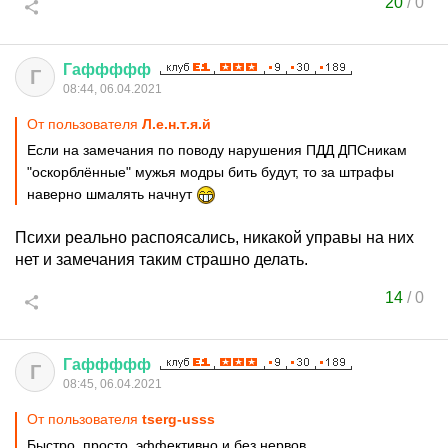
20
/
0
Гаффффф
Г
08:44, 06.04.2021
От пользователя
Л.е.н.т.я.й
Если на замечания по поводу нарушения ПДД ДПСникам
"оскорблённые" мужья модры бить будут, то за штрафы
наверно шмалять начнут
Психи реально распоясались, никакой управы на них
нет и замечания таким страшно делать.
14
/
0
Гаффффф
Г
08:45, 06.04.2021
От пользователя
tserg-usss
Быстро, просто, эффективно и без нервов.