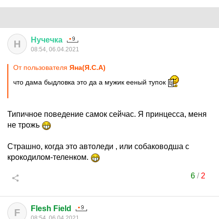
Нучечка
Н
08:54, 06.04.2021
От пользователя
Яна(Я.С.А)
что дама быдловка это да а мужик ееный тупок
Типичное поведение самок сейчас. Я принцесса, меня
не трожь
Страшно, когда это автоледи , или собаководша с
крокодилом-теленком.
6
/
2
Flesh Field
F
08:54, 06.04.2021