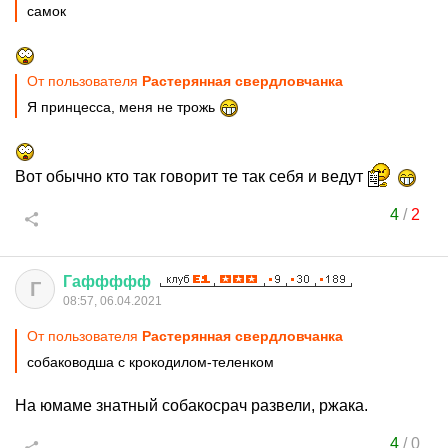
самок
От пользователя
Растерянная свердловчанка
Я принцесса, меня не трожь
Вот обычно кто так говорит те так себя и ведут
4
/
2
Гаффффф
Г
08:57, 06.04.2021
От пользователя
Растерянная свердловчанка
собаководша с крокодилом-теленком
На юмаме знатный собакосрач развели, ржака.
4
/
0