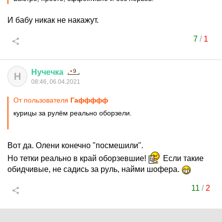
И бабу никак не накажут.
7
/
1
Нучечка
Н
08:46, 06.04.2021
От пользователя
Гаффффф
курицы за рулём реально оборзели.
Вот да. Олени конечно "посмешили".
Но тетки реально в край оборзевшие!
Если такие
обидчивые, не садись за руль, найми шофера.
11
/
2