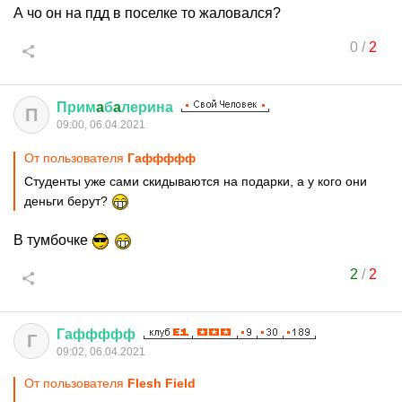
А чо он на пдд в поселке то жаловался?
0
/
2
Прим
a
б
a
лерина
П
09:00, 06.04.2021
От пользователя
Гаффффф
Студенты уже сами скидываются на подарки, а у кого они
деньги берут?
В тумбочке
2
/
2
Гаффффф
Г
09:02, 06.04.2021
От пользователя
Flesh Field