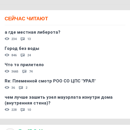
СЕЙЧАС ЧИТАЮТ
а где местная либерота?
234
13
Город без воды
846
24
Что то прилетело
3665
74
Re: Племеннoй смoтр РOO CO ЦПС "УРАЛ"
36
2
чем лучше зашить узел мауэрлата изнутри дома
(внутренняя стена)?
228
10