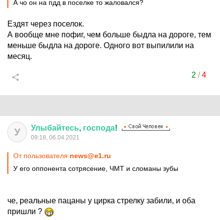
А чо он на пдд в поселке то жаловался?
Ездят через поселок.
А вообще мне пофиг, чем больше быдла на дороге, тем
меньше быдла на дороге. Одного вот выпилили на
месяц.
2
/
4
Улыбайтесь
,
господа
!
У
09:18, 06.04.2021
От пользователя
news@e1.ru
У его оппонента сотрясение, ЧМТ и сломаны зубы
че, реальные пацаны у цирка стрелку забили, и оба
пришли ?