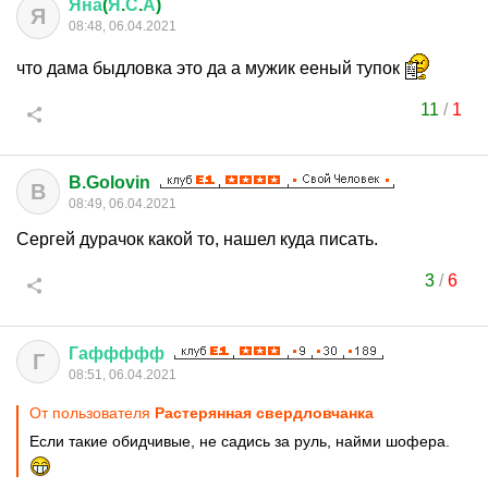
Яна
(
Я
.
С
.
А
)
Я
08:48, 06.04.2021
что дама быдловка это да а мужик ееный тупок
11
/
1
B.Golovin
B
08:49, 06.04.2021
Сергей дурачок какой то, нашел куда писать.
3
/
6
Гаффффф
Г
08:51, 06.04.2021
От пользователя
Растерянная свердловчанка
Если такие обидчивые, не садись за руль, найми шофера.