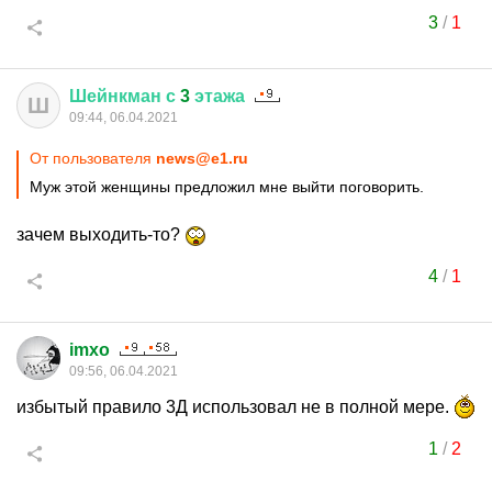
3
/
1
Шейнкман
с
3
этажа
Ш
09:44, 06.04.2021
От пользователя
news@e1.ru
Муж этой женщины предложил мне выйти поговорить.
зачем выходить-то?
4
/
1
imxo
09:56, 06.04.2021
избытый правило 3Д использовал не в полной мере.
1
/
2