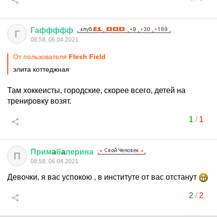
Гаффффф
Г
08:58, 06.04.2021
От пользователя
Flesh Field
элита коттеджная
Там хоккеисты, городские, скорее всего, детей на
тренировку возят.
1
/
1
Прим
a
б
a
лерина
П
08:58, 06.04.2021
Девочки, я вас успокою , в институте от вас отстанут
2
/
2