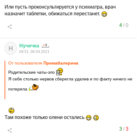
Или пусть проконсультируется у психиатра, врач
назначит таблетки, обижаться перестанет.
4
/
0
Нучечка
Н
08:51, 06.04.2021
От пользователя
Примaбaлерина
Родительские чаты-зло
Я себе столько нервов сберегла удалив и по факту ничего не
потеряла
Там похоже только олени остались
3
/
3