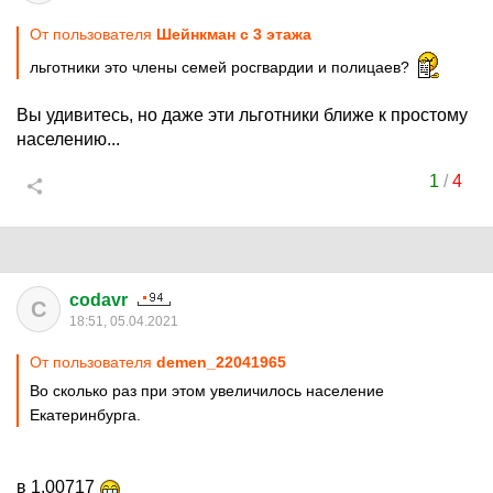
От пользователя
Шейнкман с 3 этажа
льготники это члены семей росгвардии и полицаев?
Вы удивитесь, но даже эти льготники ближе к простому
населению...
1
/
4
codavr
C
18:51, 05.04.2021
От пользователя
demen_22041965
Во сколько раз при этом увеличилось население
Екатеринбурга.
в 1.00717