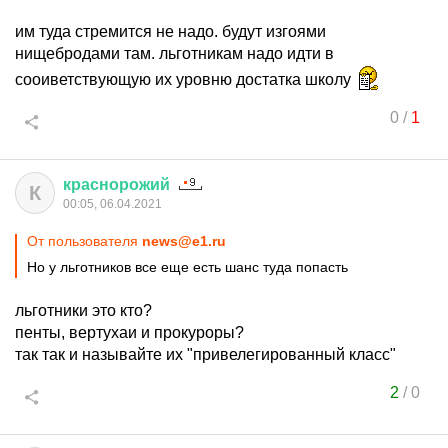
им туда стремится не надо. будут изгоями
нищебродами там. льготникам надо идти в
сооиветствующую их уровню достатка школу
0
/
1
краснорожий
К
00:05, 06.04.2021
От пользователя
news@e1.ru
Но у льготников все еще есть шанс туда попасть
льготники это кто?
пенты, вертухаи и прокуроры?
так так и называйте их "привелегированный класс"
2
/
0