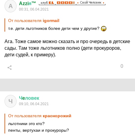
Azzi
я
™
A
00:31, 06.04.2021
От пользователя
igormail
т.е. дети льготников более дети чем у другие?
Ага. Тоже самое можно сказать и про очередь в детские
сады. Там тоже льготников полно (дети прокуроров,
дети судей, к примеру).
0
Ч
e
ловек
Ч
09:10, 06.04.2021
От пользователя
краснорожий
льготники это кто?
пенты, вертухаи и прокуроры?