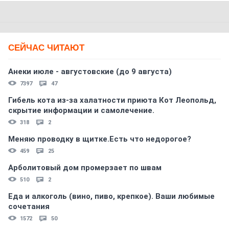
СЕЙЧАС ЧИТАЮТ
Анеки июле - августовские (до 9 августа)
7397
47
Гибель кота из-за халатности приюта Кот Леопольд,
скрытиe информации и самолечение.
318
2
Меняю проводку в щитке.Есть что недорогое?
459
25
Арболитовый дом промерзает по швам
510
2
Еда и алкоголь (вино, пиво, крепкое). Ваши любимые
сочетания
1572
50