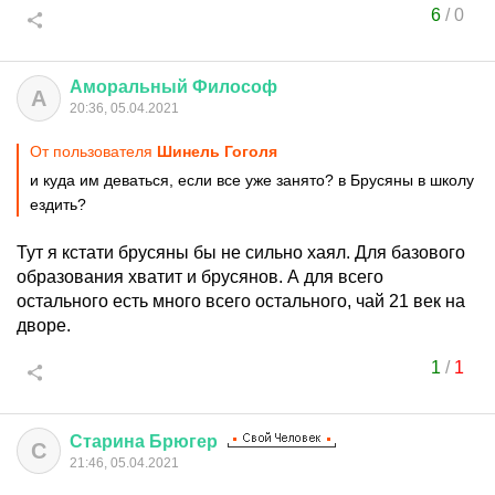
6
/
0
Аморальный
Философ
А
20:36, 05.04.2021
От пользователя
Шинель Гоголя
и куда им деваться, если все уже занято? в Брусяны в школу
ездить?
Тут я кстати брусяны бы не сильно хаял. Для базового
образования хватит и брусянов. А для всего
остального есть много всего остального, чай 21 век на
дворе.
1
/
1
Старина
Брюгер
С
21:46, 05.04.2021