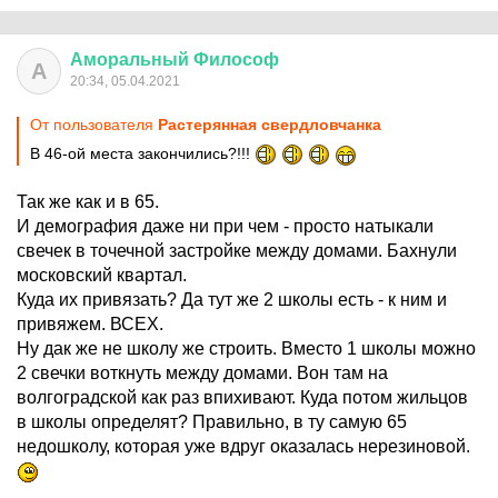
Аморальный
Философ
А
20:34, 05.04.2021
От пользователя
Растерянная свердловчанка
В 46-ой места закончились?!!!
Так же как и в 65.
И демография даже ни при чем - просто натыкали
свечек в точечной застройке между домами. Бахнули
московский квартал.
Куда их привязать? Да тут же 2 школы есть - к ним и
привяжем. ВСЕХ.
Ну дак же не школу же строить. Вместо 1 школы можно
2 свечки воткнуть между домами. Вон там на
волгоградской как раз впихивают. Куда потом жильцов
в школы определят? Правильно, в ту самую 65
недошколу, которая уже вдруг оказалась нерезиновой.