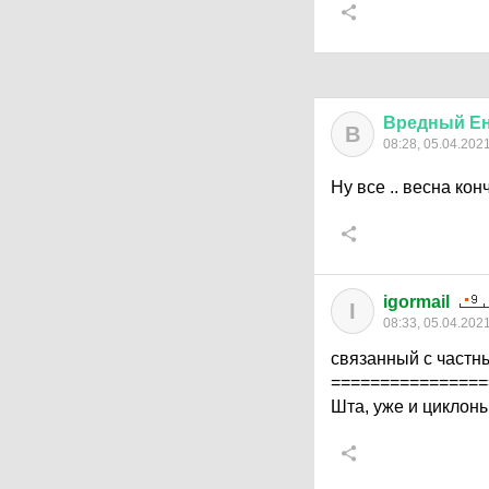
Вредный
Е
В
08:28, 05.04.202
Ну все .. весна ко
igormail
I
08:33, 05.04.202
связанный с частн
================
Шта, уже и циклон