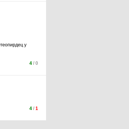
етеопирдец у
4
/
0
4
/
1