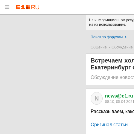
На информационном ресур
на их использование.
Поиск по форумам
Общение
Обсуждение 
Встречаем хо
Екатеринбург 
Обсуждение новос
news@e1.ru
N
08:10, 05.04.202
Рассказываем, како
Оригинал статьи