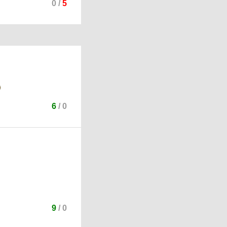
0
/
5
6
/
0
9
/
0