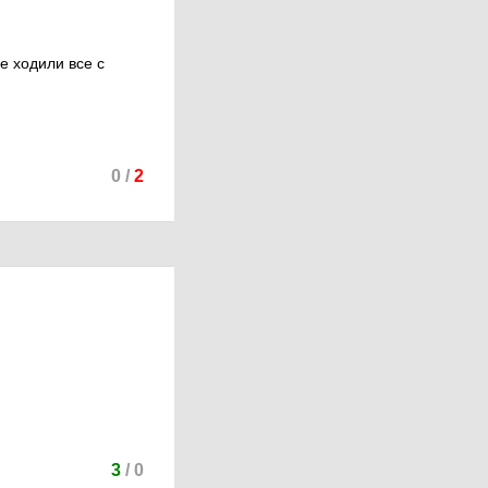
не ходили все с
0
/
2
3
/
0