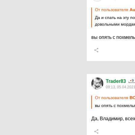
От пользователя
Au
Да и спать на эту п
довольными мордам
вы опять с похмель
Trader83
09:13, 05.04.202
От пользователя
ВО
вы опять с похмелья
Да, Владимир, всех