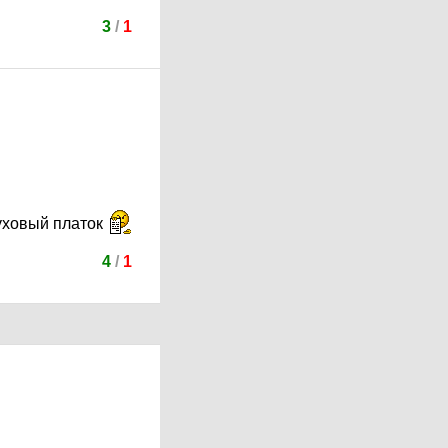
3
/
1
уховый платок
4
/
1