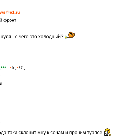
1
ws@e1.ru
й фронт
нуля - с чего это холодный?
а
***
1
я
1
да таки склонит мну к сочам и прочим туапсе