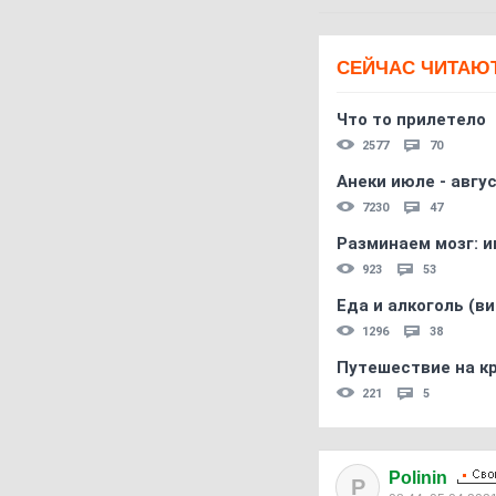
СЕЙЧАС ЧИТАЮ
Что то прилетело
2577
70
Анеки июле - авгус
7230
47
Разминаем мозг: и
923
53
Еда и алкоголь (в
1296
38
Путешествие на кр
221
5
Polinin
P