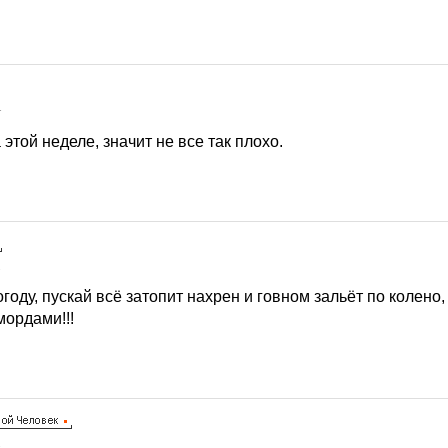
1
 этой неделе, значит не все так плохо.
1
погоду, пускай всё затопит нахрен и говном зальёт по колено
мордами!!!
1