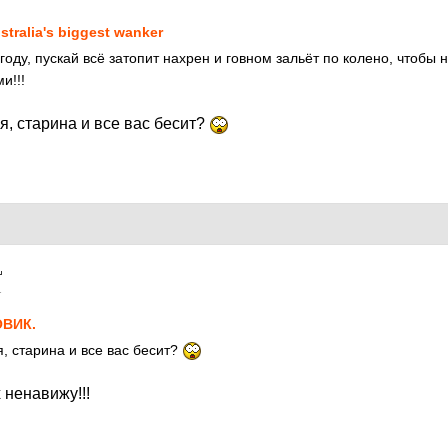
stralia's biggest wanker
огоду, пускай всё затопит нахрен и говном зальёт по колено, чтобы 
и!!!
я, старина и все вас бесит?
1
ВИК.
, старина и все вас бесит?
 ненавижу!!!