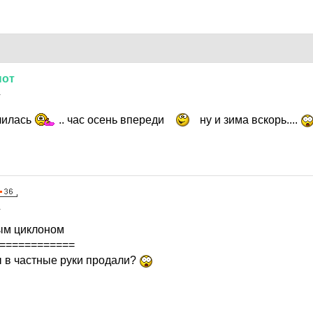
нот
1
нчилась
.. час осень впереди
ну и зима вскорь....
1
ым циклоном
============
ы в частные руки продали?