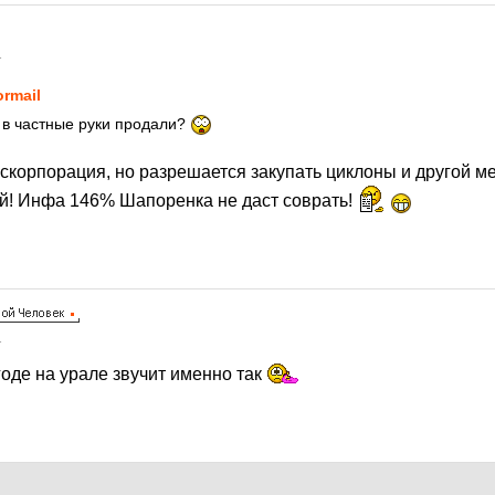
1
ormail
 в частные руки продали?
оскорпорация, но разрешается закупать циклоны и другой м
й! Инфа 146% Шапоренка не даст соврать!
1
оде на урале звучит именно так