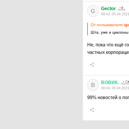
Gector
G
08:43, 05.04.202
От пользователя
ig
Шта, уже и циклоны
Не, пока что ещё г
частных корпораци
ВОВИК
.
В
08:44, 05.04.202
99% новостей о пог