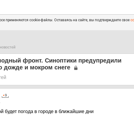
се применяются cookie-файлы. Оставаясь на сайте, вы подтверждаете свое
с
новостей
лодный фронт. Синоптики предупредили
о дожде и мокром снеге
тей
1
й будет погода в городе в ближайшие дни