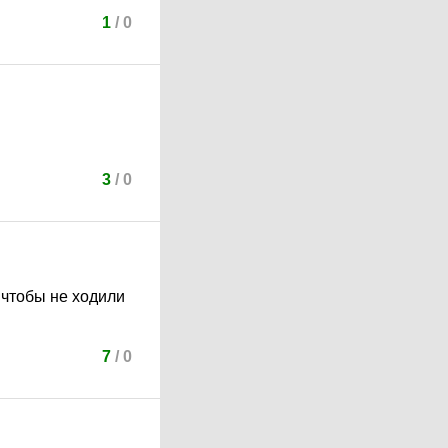
1
/
0
3
/
0
, чтобы не ходили
7
/
0