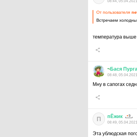
08:44, 05.04.202
От пользователя
ne
Встречаем холодны
температура выше 
~
Бася
Пург
08:48, 05.04.202
Мну в сапогах седн
пЁжик
П
08:49, 05.04.202
Эта ублюдская пого