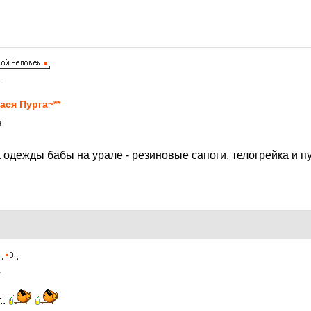
1
ася Пурга~**
я
одежды бабы на урале - резиновые сапоги, телогрейка и п
1
..