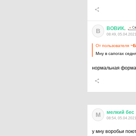
ВОВИК
.
В
08:49, 05.04.202
От пользователя
~Б
Мну в сапогах седн
нормальная форма 
мелкий
бес
М
08:54, 05.04.202
у мну воробьи поют