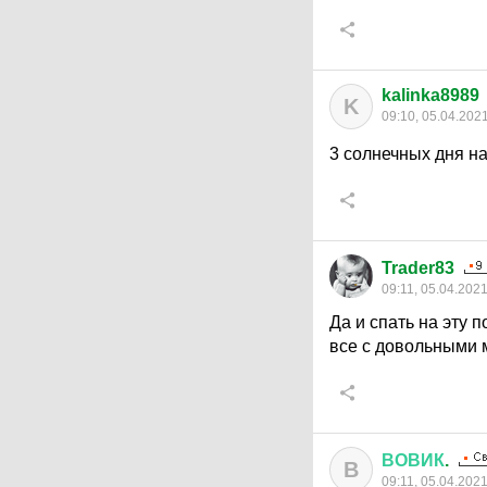
kalinka8989
K
09:10, 05.04.202
3 солнечных дня на
Trader83
09:11, 05.04.202
Да и спать на эту 
все с довольными 
ВОВИК
.
В
09:11, 05.04.202