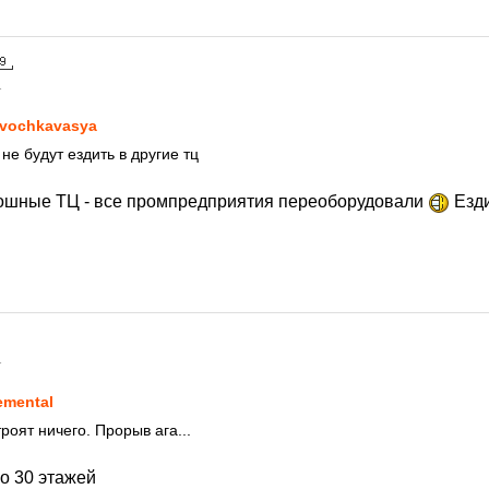
1
vochkavasya
е будут ездить в другие тц
лошные ТЦ - все промпредприятия переоборудовали
Езди
1
emental
роят ничего. Прорыв ага...
о 30 этажей