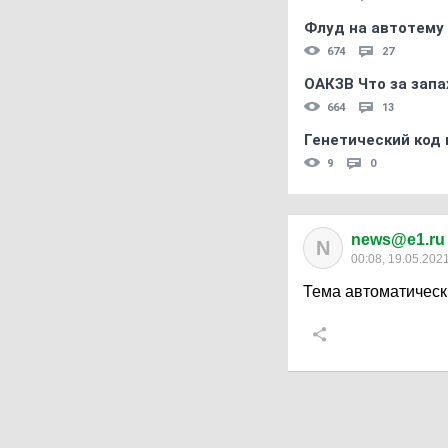
Флуд на автотему
674
27
ОАКЗВ Что за запа
664
13
Генетический код 
9
0
news@e1.ru
N
00:08, 19.05.202
Тема автоматическ