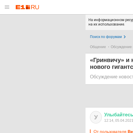
На информационном ресур
на их использование.
Поиск по форумам
Общение
Обсуждение 
«Гринвичу» и
нового гигант
Обсуждение новос
Улыбайтес
У
12:14, 05.04.202
От пользователя
Be