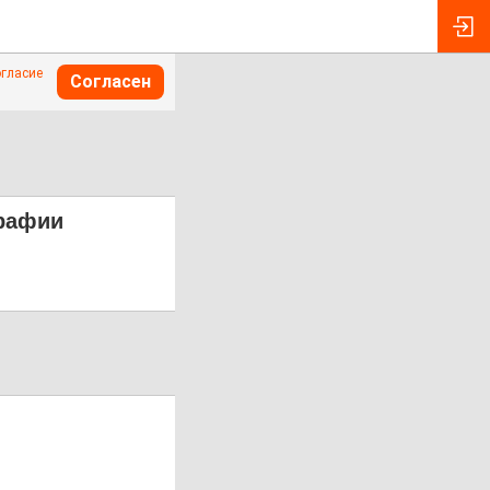
огласие
Согласен
графии