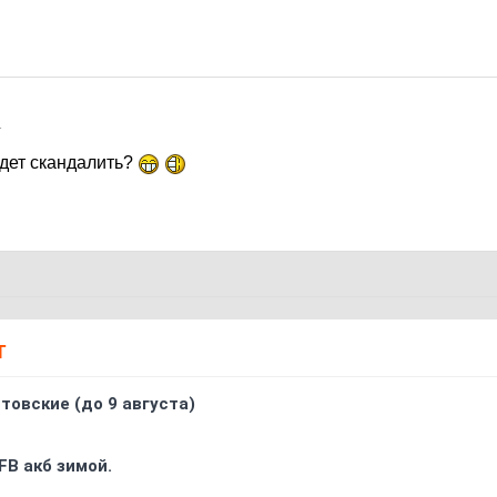
1
дет скандалить?
Т
товские (до 9 августа)
FB акб зимой.