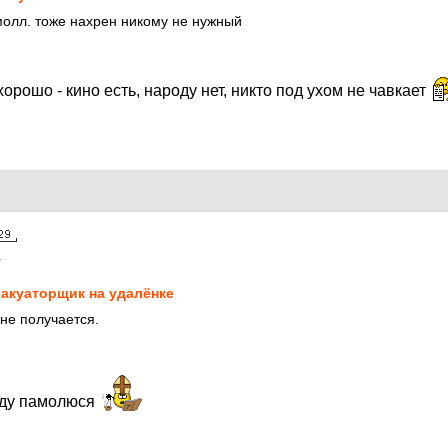
олл. тоже нахрен никому не нужный
хорошо - кино есть, народу нет, никто под ухом не чавкает
1
акуаторщик на удалёнке
 не получается.
йду памолюся