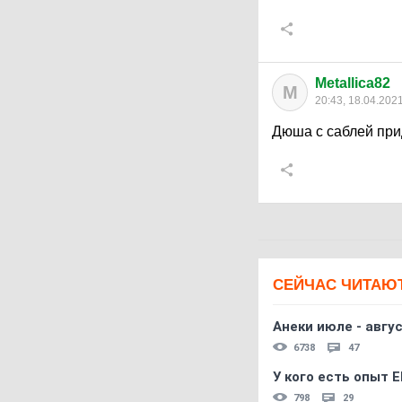
Metallica82
M
20:43, 18.04.202
Дюша с саблей при
СЕЙЧАС ЧИТАЮ
Анеки июле - авгус
6738
47
У кого есть опыт E
798
29