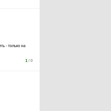
ть - только на
1
/
0