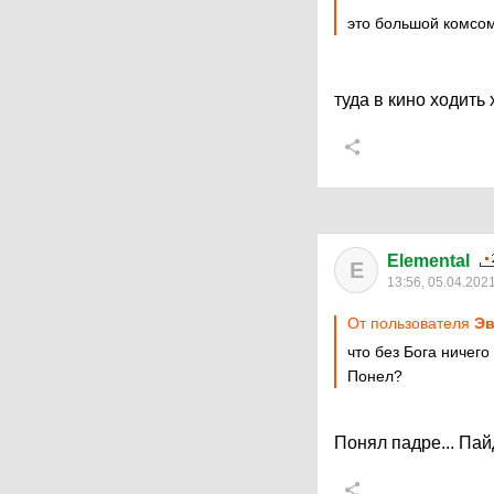
это большой комсом
туда в кино ходить 
Elemental
E
13:56, 05.04.202
От пользователя
Эв
что без Бога ничего
Понел?
Понял падре... Па