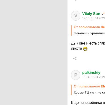
Vitaly Sun
V
14:16, 05.04.202
От пользователя
de
Эльмаш и Уралмаш н
Дык оне и есть сп
лифте
palkinskiy
P
19:14, 18.04.202
От пользователя
El
Кроме ТЦ уж и не ст
Еще человейники п