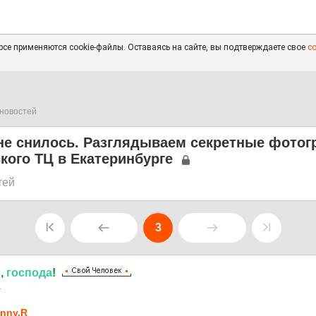
се применяются cookie-файлы. Оставаясь на сайте, вы подтверждаете свое
с
новостей
 не снилось. Разглядываем секретные фото
ского ТЦ в Екатеринбурге
тей
3
ь
,
господа
!
1
nny.R