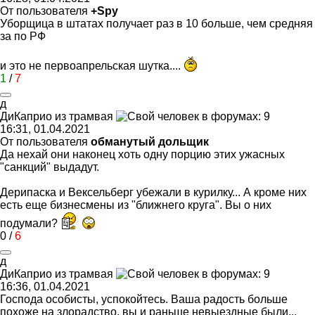
От пользователя
+Spy
Уборщица в штатах получает раз в 10 больше, чем средняя
за по РФ
и это не первоапрельская шутка....
1
/
7
д
ДиКаприо
из
трамвая
16:31, 01.04.2021
От пользователя
обманутый дольщик
Да нехай они наконец хоть одну порцию этих ужасных
"санкций" выдадут.
Дерипаска и Вексельберг убежали в курилку... А кроме них
есть еще бизнесмены из "ближнего круга". Вы о них
подумали?
0
/
6
д
ДиКаприо
из
трамвая
16:36, 01.04.2021
Господа особисты, успокойтесь. Ваша радость больше
похоже на злорадство, вы и раньше невыездные были...