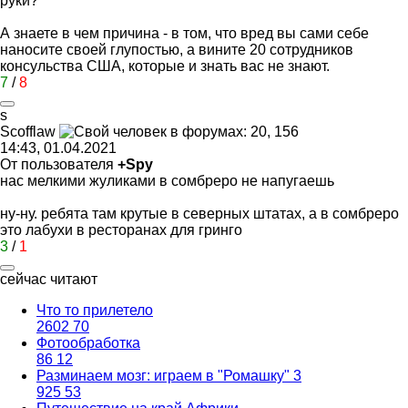
руки?
А знаете в чем причина - в том, что вред вы сами себе
наносите своей глупостью, а вините 20 сотрудников
консульства США, которые и знать вас не знают.
7
/
8
s
Scofflaw
14:43, 01.04.2021
От пользователя
+Spy
нас мелкими жуликами в сомбреро не напугаешь
ну-ну. ребята там крутые в северных штатах, а в сомбреро
это лабухи в ресторанах для гринго
3
/
1
сейчас читают
Что то прилетело
2602
70
Фотообработка
86
12
Разминаем мозг: играем в "Ромашку" 3
925
53