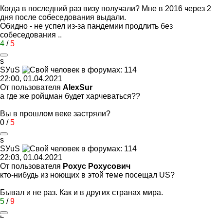
Когда в последний раз визу получали? Мне в 2016 через 2
дня после собеседования выдали.
Обидно - не успел из-за пандемии продлить без
собеседования ..
4
/
5
s
S
У
uS
22:00, 01.04.2021
От пользователя
AlexSur
а где же ройцман будет харчеваться??
Вы в прошлом веке застряли?
0
/
5
s
S
У
uS
22:03, 01.04.2021
От пользователя
Рохус Рохусович
кто-нибудь из ноющих в этой теме посещал US?
Бывал и не раз. Как и в других странах мира.
5
/
9