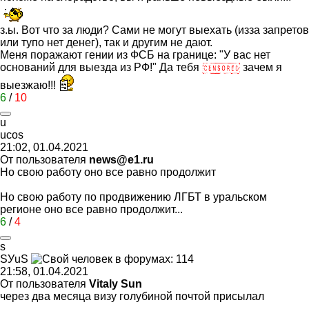
з.ы. Вот что за люди? Сами не могут выехать (изза запретов
или тупо нет денег), так и другим не дают.
Меня поражают гении из ФСБ на границе: "У вас нет
оснований для выезда из РФ!" Да тебя
зачем я
выезжаю!!!
6
/
10
u
ucos
21:02, 01.04.2021
От пользователя
news@e1.ru
Но свою работу оно все равно продолжит
Но свою работу по продвижению ЛГБТ в уральском
регионе оно все равно продолжит...
6
/
4
s
S
У
uS
21:58, 01.04.2021
От пользователя
Vitaly Sun
через два месяца визу голубиной почтой присылал