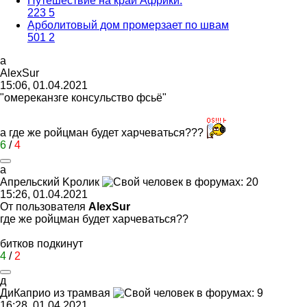
Путешествие на край Африки.
223
5
Арболитовый дом промерзает по швам
501
2
a
AlexSur
15:06, 01.04.2021
"омереканзге консульство фсьё"
а где же ройцман будет харчеваться???
6
/
4
a
A
прельский
K
ролик
15:26, 01.04.2021
От пользователя
AlexSur
где же ройцман будет харчеваться??
битков подкинут
4
/
2
д
ДиКаприо
из
трамвая
16:28, 01.04.2021