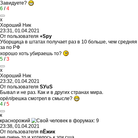
Завидуете?
6
/
4
х
Хороший
Ник
23:31, 01.04.2021
От пользователя
+Spy
Уборщица в штатах получает раз в 10 больше, чем средняя
за по РФ
хорошо хоть убираешь то?
5
/
3
х
Хороший
Ник
23:32, 01.04.2021
От пользователя
SУuS
Бывал и не раз. Как и в других странах мира.
орёл/решка смотрел в смысле?
4
/
5
к
краснорожий
23:38, 01.04.2021
От пользователя
пЁжик
не очень то и хотелось к эти сша,