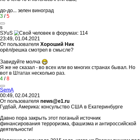
до-до... зелен виноград
3
/
5
s
S
У
uS
23:49, 01.04.2021
От пользователя
Хороший Ник
орёл/решка смотрел в смысле?
Завидуйте молча
Я же не сказал - во всех или во многих странах бывал. Но
вот в Штатах несколько раз.
4
/
8
S
е
m
А
00:49, 02.04.2021
От пользователя
news@e1.ru
Гудбай, Америка: консульство США в Екатеринбурге
Давно пора закрыть этот поганый источник
финансирования терроризма, фашизма и антироссийской
деятельности!