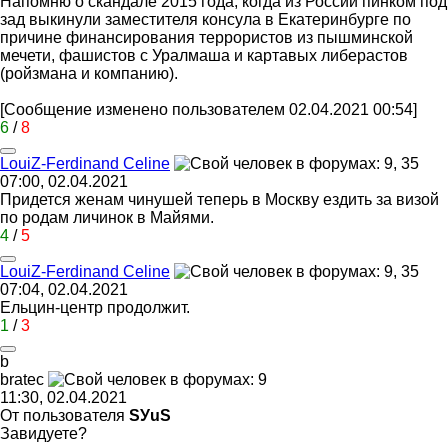
Напомню о скандале 2015 года, когда из России пинком под
зад выкинули заместителя консула в Екатеринбурге по
причине финансирования террористов из пышминской
мечети, фашистов с Уралмаша и картавых либерастов
(ройзмана и компанию).
[Сообщение изменено пользователем 02.04.2021 00:54]
6
/
8
LouiZ-Ferdinand Celine
07:00, 02.04.2021
Придется женам чинушей теперь в Москву ездить за визой
по родам личинок в Майями.
4
/
5
LouiZ-Ferdinand Celine
07:04, 02.04.2021
Ельцин-центр продолжит.
1
/
3
b
bratec
11:30, 02.04.2021
От пользователя
SУuS
Завидуете?