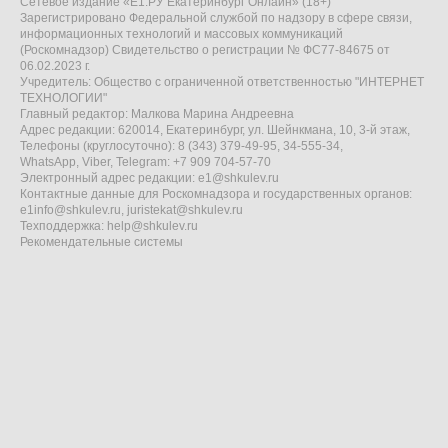
Сетевое издание «Е1.РУ Екатеринбург Онлайн» (18+)
Зарегистрировано Федеральной службой по надзору в сфере связи,
информационных технологий и массовых коммуникаций
(Роскомнадзор) Свидетельство о регистрации № ФС77-84675 от
06.02.2023 г.
Учредитель: Общество с ограниченной ответственностью "ИНТЕРНЕТ
ТЕХНОЛОГИИ"
Главный редактор: Малкова Марина Андреевна
Адрес редакции: 620014, Екатеринбург, ул. Шейнкмана, 10, 3-й этаж,
Телефоны (круглосуточно): 8 (343) 379-49-95, 34-555-34,
WhatsApp, Viber, Telegram: +7 909 704-57-70
Электронный адрес редакции:
e1@shkulev.ru
Контактные данные для Роскомнадзора и государственных органов:
e1info@shkulev.ru
,
juristekat@shkulev.ru
Техподдержка:
help@shkulev.ru
Рекомендательные системы