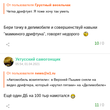
От пользователя
Грустный весельчак
Четка дрифтует. Я тоже хочу так уметь
Бери тачку в делимобиле и совершенствуй навыки
"мамкиного дрифтуна", говорят недорого
10
/
0
Уктусский
самогонщик
05:54, 01.04.2021
От пользователя
news@e1.ru
«Автомобиль вскипятили»: в Верхней Пышме сняли на
видео дрифтера, который «крутил пятаки» на «Делимобиле»
Ещё один ДБ на 100 тыр намотался
11
/
0