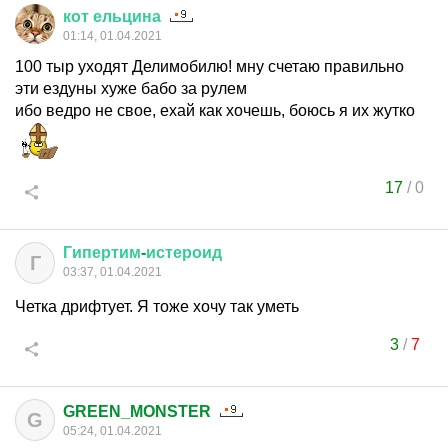
кот
ельцина
01:14, 01.04.2021
100 тыр уходят Делимобилю! мну счетаю правильно
эти ездуны хуже бабо за рулем
ибо ведро не свое, ехай как хочешь, боюсь я их жутко
17
/
0
Гипертим
-
истероид
Г
03:37, 01.04.2021
Четка дрифтует. Я тоже хочу так уметь
3
/
7
GREEN_MONSTER
G
05:24, 01.04.2021