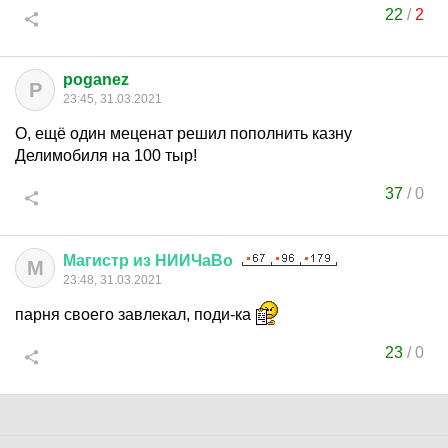
22
/
2
poganez
P
23:45, 31.03.2021
О, ещё один меценат решил пополнить казну
Делимобиля на 100 тыр!
37
/
0
Магистр
из
НИИЧаВо
М
23:48, 31.03.2021
парня своего завлекал, поди-ка
23
/
0