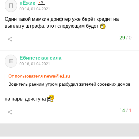
пЁжик
П
00:14, 01.04.2021
Один такой мамкин дрифтер уже берёт кредит на
выплату штрафа, этот следующим будет
29
/
0
Ебипетская
сила
Е
00:16, 01.04.2021
От пользователя
news@e1.ru
Водитель ранним утром разбудил жителей соседних домов
на нары дристуна
14
/
1