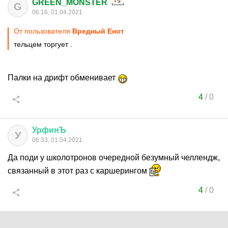
GREEN_MONSTER
G
06:16, 01.04.2021
От пользователя
Вредный Енот
тельцем торгует .
Палки на дрифт обменивает
4
/
0
УрфинЪ
У
06:33, 01.04.2021
Да поди у школотронов очередной безумный челлендж,
связанный в этот раз с каршерингом
4
/
0