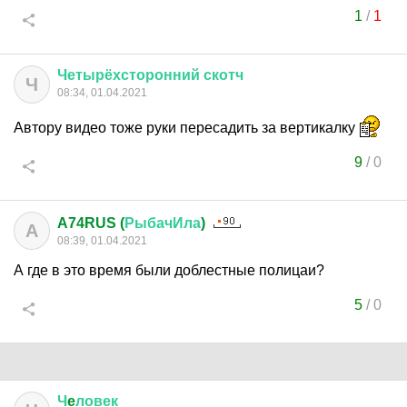
1
/
1
Четырёхсторонний
скотч
Ч
08:34, 01.04.2021
Автору видео тоже руки пересадить за вертикалку
9
/
0
A74RUS (
РыбачИла
)
A
08:39, 01.04.2021
А где в это время были доблестные полицаи?
5
/
0
Ч
e
ловек