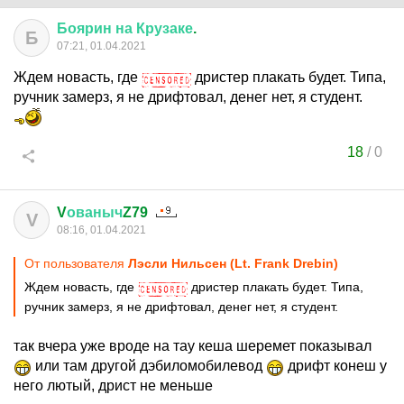
Боярин
на
Крузаке
.
Б
07:21, 01.04.2021
Ждем новасть, где
дристер плакать будет. Типа,
ручник замерз, я не дрифтовал, денег нет, я студент.
18
/
0
V
ованыч
Z79
V
08:16, 01.04.2021
От пользователя
Лэсли Нильсен (Lt. Frank Drebin)
Ждем новасть, где
дристер плакать будет. Типа,
ручник замерз, я не дрифтовал, денег нет, я студент.
так вчера уже вроде на тау кеша шеремет показывал
или там другой дэбиломобилевод
дрифт конеш у
него лютый, дрист не меньше