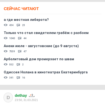
СЕЙЧАС ЧИТАЮТ
а где местная либерота?
434
23
Только что стал свидетелем грабёж с разбоем
1040
44
Анеки июле - августовские (до 9 августа)
7559
47
Арболитовый дом промерзает по швам
552
2
Одиссея Нолана в кинотеатрах Екатеринбурга
341
16
dethay
D
23:50, 31.03.2021