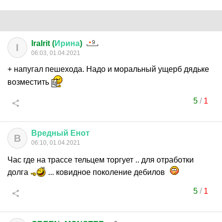
IraIrit (
Ирина
)
I
06:03, 01.04.2021
+ напугал пешехода. Надо и моральный ущерб дядьке
возместить
5
/
1
Вредный
Енот
В
06:10, 01.04.2021
Час где на трассе тельцем торгует .. для отработки
долга
... ковидное поколение дебилов
5
/
1