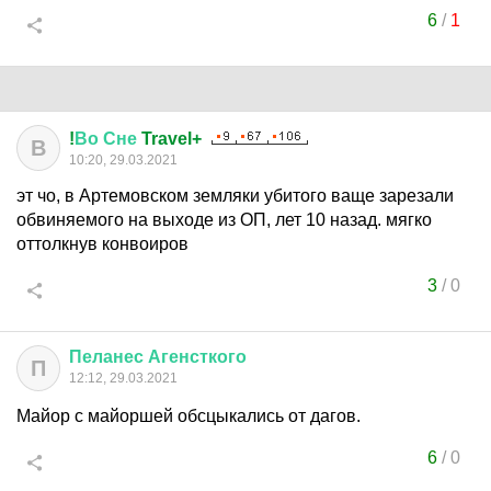
6
/
1
!
Во
Сне
Travel+
В
10:20, 29.03.2021
эт чо, в Артемовском земляки убитого ваще зарезали
обвиняемого на выходе из ОП, лет 10 назад. мягко
оттолкнув конвоиров
3
/
0
Пеланес
Агенсткого
П
12:12, 29.03.2021
Майор с майоршей обсцыкались от дагов.
6
/
0