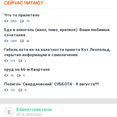
СЕЙЧАС ЧИТАЮТ
Что то прилетело
3053
79
Еда и алкоголь (вино, пиво, крепкое). Ваши любимые
сочетания
1439
45
Гибель кота из-за халатности приюта Кот Леопольд,
скрытиe информации и самолечение.
219
1
пруд на 66-м Квартале
74
0
Полигон "Свердловский" СУББОТА - 8 августа!!!!
141
0
Ебипетская
сила
Е
00:16, 29.03.2021