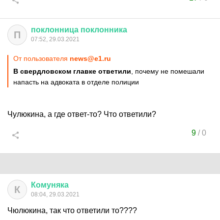
поклонница
поклонника
П
07:52, 29.03.2021
От пользователя
news@e1.ru
В свердловском главке ответили
, почему не помешали
напасть на адвоката в отделе полиции
Чулюкина, а где ответ-то? Что ответили?
9
/
0
Комуняка
К
08:04, 29.03.2021
Чюлюкина, так что ответили то????