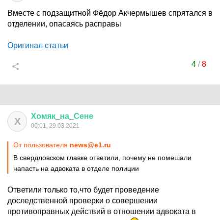
Вместе с подзащитной Фёдор Акчермышев спрятался в
отделении, опасаясь расправы
Оригинал статьи
4
/
8
Хомяк
_
на
_
Сене
Х
00:01, 29.03.2021
От пользователя
news@e1.ru
В свердловском главке ответили, почему не помешали
напасть на адвоката в отделе полиции
Ответили только то,что будет проведение
доследственной проверки о совершении
противоправных действий в отношении адвоката в