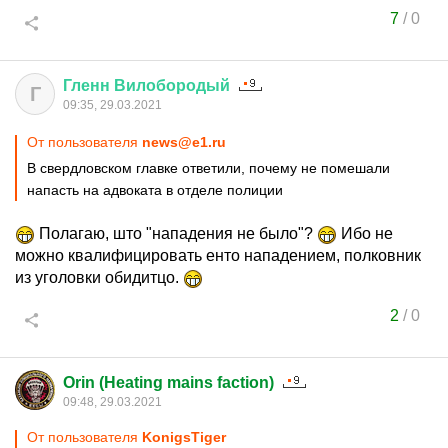
7
/
0
Гленн
Вилобородый
Г
09:35, 29.03.2021
От пользователя
news@e1.ru
В свердловском главке ответили, почему не помешали
напасть на адвоката в отделе полиции
Полагаю, што "нападения не было"?
Ибо не
можно квалифицировать енто нападением, полковник
из уголовки обидитцо.
2
/
0
Orin (Heating mains faction)
09:48, 29.03.2021
От пользователя
KonigsTiger