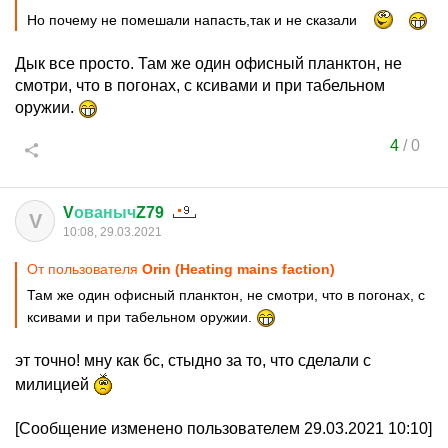
Но почему не помешали напасть,так и не сказали
Дык все просто. Там же один офисный планктон, не
смотри, что в погонах, с ксивами и при табельном
оружии.
4
/
0
V
ованыч
Z79
V
10:08, 29.03.2021
От пользователя
Orin (Heating mains faction)
Там же один офисный планктон, не смотри, что в погонах, с
ксивами и при табельном оружии.
эт точно! мну как бс, стыдно за то, что сделали с
милицией
[Сообщение изменено пользователем 29.03.2021 10:10]