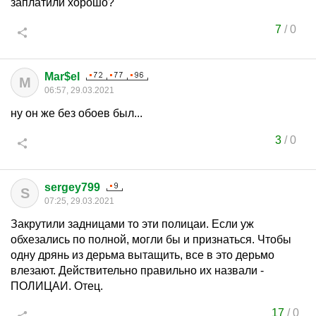
заплатили хорошо?
7
/
0
Mar$el
M
06:57, 29.03.2021
ну он же без обоев был...
3
/
0
sergey799
S
07:25, 29.03.2021
Закрутили задницами то эти полицаи. Если уж
обхезались по полной, могли бы и признаться. Чтобы
одну дрянь из дерьма вытащить, все в это дерьмо
влезают. Действительно правильно их назвали -
ПОЛИЦАИ. Отец.
17
/
0