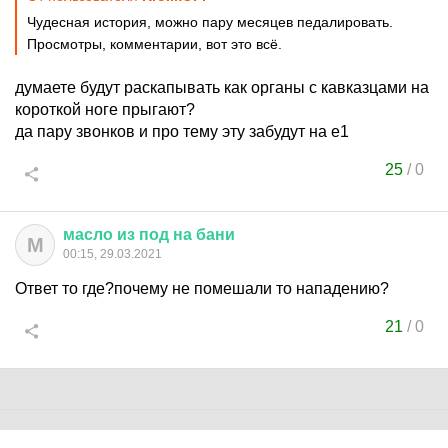
Чудесная история, можно пару месяцев педалировать.
Просмотры, комментарии, вот это всё.
думаете будут раскапывать как органы с кавказцами на
короткой ноге прыгают?
да пару звонков и про тему эту забудут на е1
25
/
0
масло
из
под
на
бани
М
00:15, 29.03.2021
Ответ то где?почему не помешали то нападению?
21
/
0