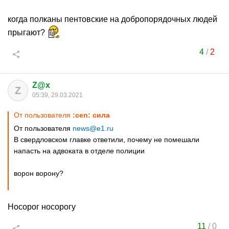
когда полканы пентовские на добропорядочных людей
прыгают?
4
/
2
Z@x
Z
05:39, 29.03.2021
От пользователя
:cen: сила
От пользователя
news@e1.ru
В свердловском главке ответили, почему не помешали
напасть на адвоката в отделе полиции
ворон ворону?
Носорог носорогу
11
/
0