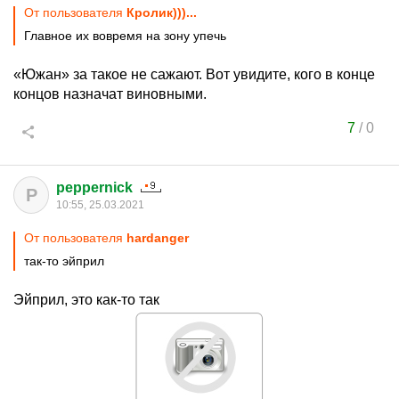
От пользователя
Кролик)))...
Главное их вовремя на зону упечь
«Южан» за такое не сажают. Вот увидите, кого в конце
концов назначат виновными.
7
/
0
peppernick
P
10:55, 25.03.2021
От пользователя
hardanger
так-то эйприл
Эйприл, это как-то так