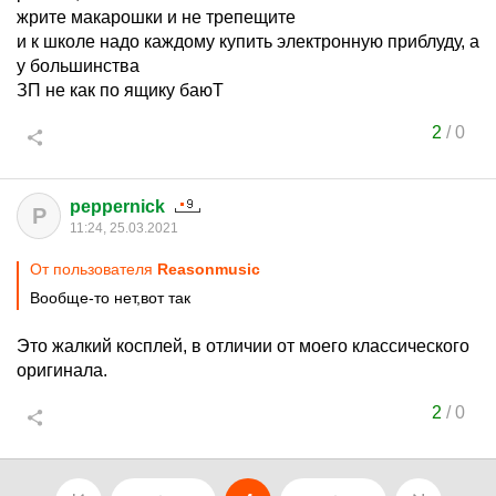
жрите макарошки и не трепещите
и к школе надо каждому купить электронную приблуду, а
у большинства
ЗП не как по ящику баюТ
2
/
0
peppernick
P
11:24, 25.03.2021
От пользователя
Reasonmusic
Вообще-то нет,вот так
Это жалкий косплей, в отличии от моего классического
оригинала.
2
/
0