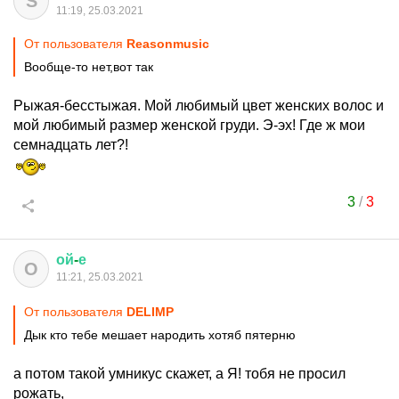
S
11:19, 25.03.2021
От пользователя
Reasonmusic
Вообще-то нет,вот так
Рыжая-бесстыжая. Мой любимый цвет женских волос и
мой любимый размер женской груди. Э-эх! Где ж мои
семнадцать лет?!
3
/
3
ой
-
е
О
11:21, 25.03.2021
От пользователя
DELIMP
Дык кто тебе мешает народить хотяб пятерню
а потом такой умникус скажет, а Я! тобя не просил
рожать,