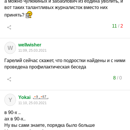
а можно чулюкиных и забаблович из еодина уволить, и
вот таких талантливых журналисток вместо них
принять?
11
/
2
wellwisher
W
11:09, 25.03.2021
Гарелий сейчас скажет, что подростки найдены и с ними
проведена профилактическая беседа
8
/
0
Yokai
Y
11:10, 25.03.2021
в 90-х ..
ах в 90-х..
Ну вы сами знаете, порядка было больше