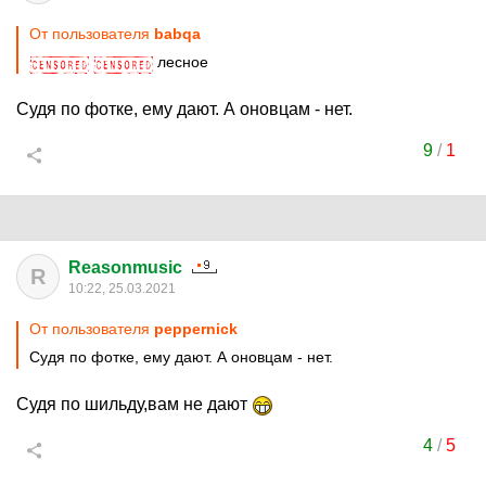
От пользователя
babqa
лесное
Судя по фотке, ему дают. А оновцам - нет.
9
/
1
Reasonmusic
R
10:22, 25.03.2021
От пользователя
peppernick
Судя по фотке, ему дают. А оновцам - нет.
Судя по шильду,вам не дают
4
/
5