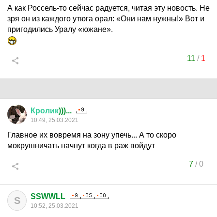
А как Россель-то сейчас радуется, читая эту новость. Не
зря он из каждого утюга орал: «Они нам нужны!» Вот и
пригодились Уралу «южане».
11
/
1
Кролик
)))...
10:49, 25.03.2021
Главное их вовремя на зону упечь... А то скоро
мокрушничать начнут когда в раж войдут
7
/
0
SSWWLL
S
10:52, 25.03.2021