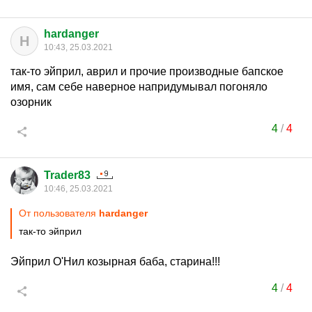
hardanger
H
10:43, 25.03.2021
так-то эйприл, аврил и прочие производные бапское
имя, сам себе наверное напридумывал погоняло
озорник
4
/
4
Trader83
10:46, 25.03.2021
От пользователя
hardanger
так-то эйприл
Эйприл О'Нил козырная баба, старина!!!
4
/
4