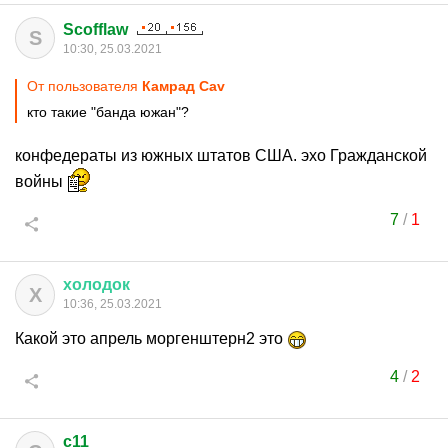
Scofflaw
S
10:30, 25.03.2021
От пользователя
Камрад Cav
кто такие "банда южан"?
конфедераты из южных штатов США. эхо Гражданской
войны
7
/
1
холодок
Х
10:36, 25.03.2021
Какой это апрель моргенштерн2 это
4
/
2
c11