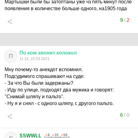
Мартышки были бы затоптаны уже чз пять минут после
появления в количестве больше одного, на1905 года
9
/
2
По
ком
звонит
колокол
П
11:14, 25.03.2021
Мну почему-то анекдот вспомнил.
Подсудимого спрашивают на суде:
- За что Вы были задержаны?
- Иду по улице, подходят два мужика и говорят:
"Снимай шляпу и пальто".
- Ну я и снял - с одного шляпу, с другого пальто.
6
/
0
SSWWLL