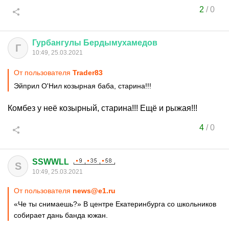
2
/
0
Гурбангулы
Бердымухамедов
Г
10:49, 25.03.2021
От пользователя
Trader83
Эйприл О'Нил козырная баба, старина!!!
Комбез у неё козырный, старина!!! Ещё и рыжая!!!
4
/
0
SSWWLL
S
10:49, 25.03.2021
От пользователя
news@e1.ru
«Че ты снимаешь?» В центре Екатеринбурга со школьников
собирает дань банда южан.