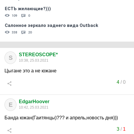
ЕСТЬ желающие?)))
109
0
Салонное зеркало заднего вида Outback
338
20
STEREOSCOPE*
S
10:38, 25.03.2021
Цыгане это а не южане
4
/
0
EdgarHoover
E
10:42, 25.03.2021
Банда южан(Гаитянцы)??? и апрель,новость дня)))
3
/
1