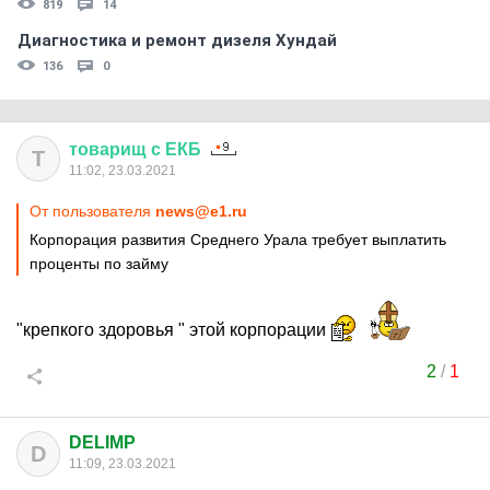
819
14
Диагностика и ремонт дизеля Хундай
136
0
товарищ
с
ЕКБ
Т
11:02, 23.03.2021
От пользователя
news@e1.ru
Корпорация развития Среднего Урала требует выплатить
проценты по займу
"крепкого здоровья " этой корпорации
2
/
1
DELIMP
D
11:09, 23.03.2021