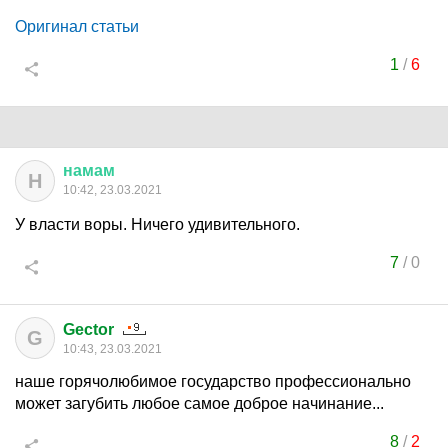
Оригинал статьи
1
/
6
намам
Н
10:42, 23.03.2021
У власти воры. Ничего удивительного.
7
/
0
Gector
G
10:43, 23.03.2021
наше горячолюбимое государство профессионально
может загубить любое самое доброе начинание...
8
/
2