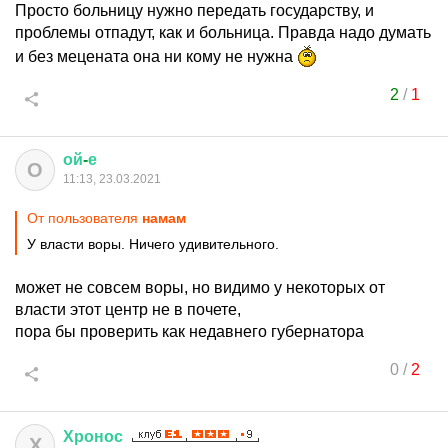
Просто больницу нужно передать государству, и
проблемы отпадут, как и больница. Правда надо думать
и без мецената она ни кому не нужна
2
/
1
ой
-
е
О
11:13, 23.03.2021
От пользователя
намам
У власти воры. Ничего удивительного.
может не совсем воры, но видимо у некоторых от
власти этот центр не в почете,
пора бы проверить как недавнего губернатора
0
/
2
Хронос
Х