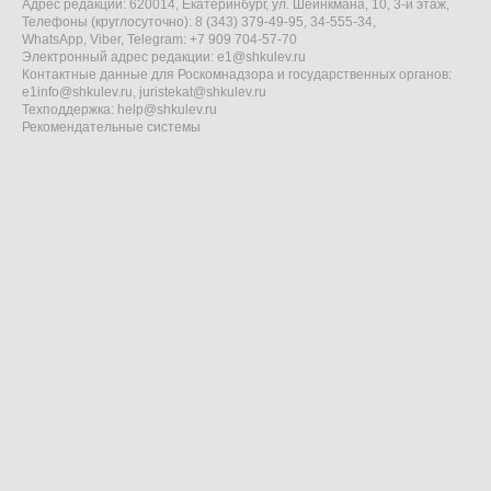
Адрес редакции: 620014, Екатеринбург, ул. Шейнкмана, 10, 3-й этаж,
Телефоны (круглосуточно): 8 (343) 379-49-95, 34-555-34,
WhatsApp, Viber, Telegram: +7 909 704-57-70
Электронный адрес редакции:
e1@shkulev.ru
Контактные данные для Роскомнадзора и государственных органов:
e1info@shkulev.ru
,
juristekat@shkulev.ru
Техподдержка:
help@shkulev.ru
Рекомендательные системы