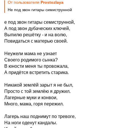
От пользователя
Prostozlaya
Не под звон гитары симиструнной
е под звон гитары семиструнной,
А под звон дубаческих ключей,
Выпилю решётку - и на волю,
Повидаться с матерью своей.
Неужели мама не узнает
Своего родимого сынка?
В юности меня ты провожала,
А придётся встретить старика.
Никакой землёй зарыт я не был,
Просто с той землёю я дружил.
Лагерные муки и конвои,
Много, мама, горя пережил.
Лагерь наш поднимут по тревоге,
На ноги оденут кандалы.