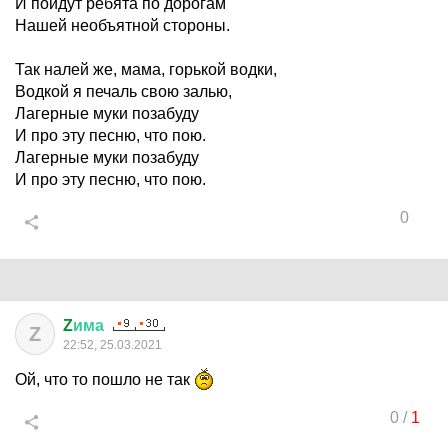
И пойдут ребята по дорогам
Нашей необъятной стороны.
Так налей же, мама, горькой водки,
Водкой я печаль свою залью,
Лагерные муки позабуду
И про эту песню, что пою.
Лагерные муки позабуду
И про эту песню, что пою.
0
Z
има
Z
22:52, 25.03.2021
Ой, что то пошло не так
0
/
1