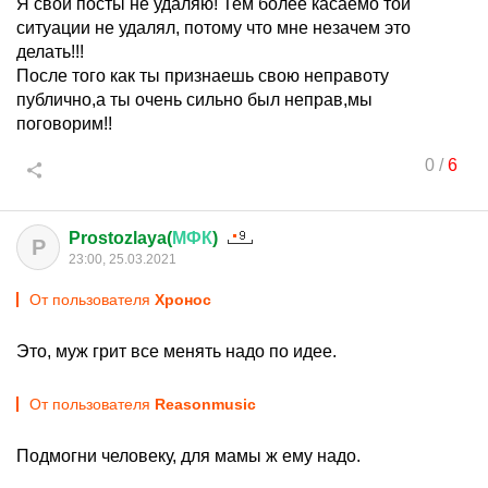
Я свои посты не удаляю! Тем более касаемо той
ситуации не удалял, потому что мне незачем это
делать!!!
После того как ты признаешь свою неправоту
публично,а ты очень сильно был неправ,мы
поговорим!!
0
/
6
Prostozlaya(
МФК
)
P
23:00, 25.03.2021
От пользователя
Хронос
Это, муж грит все менять надо по идее.
От пользователя
Reasonmusic
Подмогни человеку, для мамы ж ему надо.