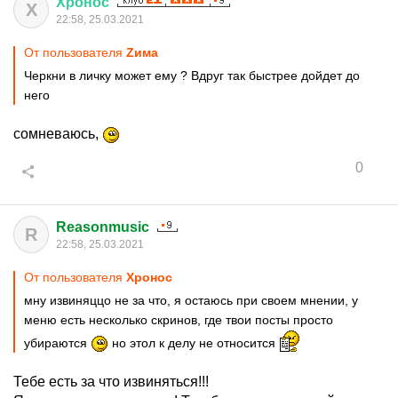
Хронос
Х
22:58, 25.03.2021
От пользователя
Zима
Черкни в личку может ему ? Вдруг так быстрее дойдет до
него
сомневаюсь,
0
Reasonmusic
R
22:58, 25.03.2021
От пользователя
Хронос
мну извиняццо не за что, я остаюсь при своем мнении, у
меню есть несколько скринов, где твои посты просто
убираются
но этол к делу не относится
Тебе есть за что извиняться!!!