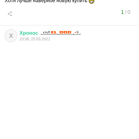
Хотя лучше наверное новую купить
1
/
0
Хронос
Х
23:06, 25.03.2021