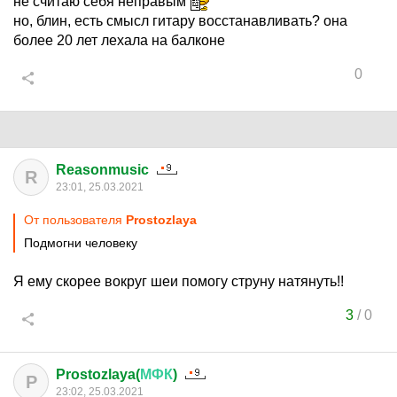
не считаю себя неправым
но, блин, есть смысл гитару восстанавливать? она
более 20 лет лехала на балконе
0
Reasonmusic
R
23:01, 25.03.2021
От пользователя
Prostozlaya
Подмогни человеку
Я ему скорее вокруг шеи помогу струну натянуть!!
3
/
0
Prostozlaya(
МФК
)
P
23:02, 25.03.2021