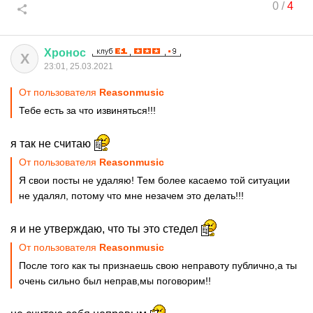
0
/
4
Хронос
Х
23:01, 25.03.2021
От пользователя
Reasonmusic
Тебе есть за что извиняться!!!
я так не считаю
От пользователя
Reasonmusic
Я свои посты не удаляю! Тем более касаемо той ситуации
не удалял, потому что мне незачем это делать!!!
я и не утверждаю, что ты это стедел
От пользователя
Reasonmusic
После того как ты признаешь свою неправоту публично,а ты
очень сильно был неправ,мы поговорим!!