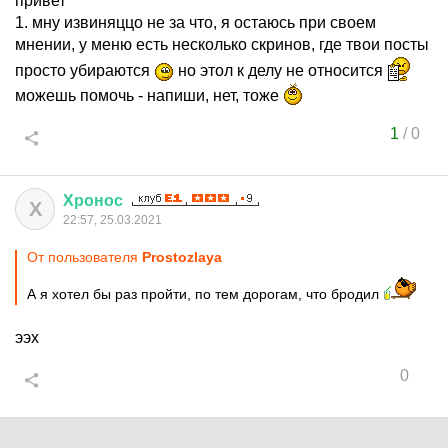
привет
1. мну извиняццо не за что, я остаюсь при своем
мнении, у меню есть несколько скринов, где твои посты
просто убираются
но этол к делу не относится
можешь помочь - напиши, нет, тоже
1
/
0
Хронос
Х
22:57, 25.03.2021
От пользователя
Prostozlaya
А я хотел бы раз пройти, по тем дорогам, что бродил
ээх
0