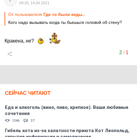
09:20, 14.04.2021
От пользователя
Где то были кеды..
Кого надо вызывать когда ты бьешься головой об стену?
Кракена, не?
2
/
1
СЕЙЧАС ЧИТАЮТ
Еда и алкоголь (вино, пиво, крепкое). Ваши любимые
сочетания
1246
37
Гибель кота из-за халатности приюта Кот Леопольд,
скрытиe информации и самолечение.