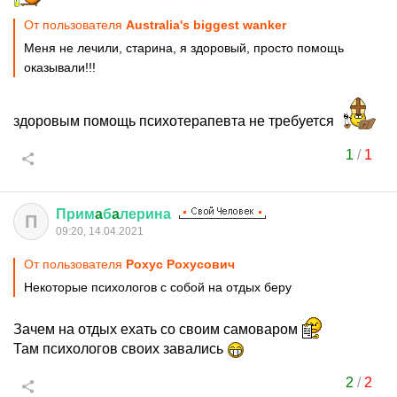
От пользователя
Australia's biggest wanker
Меня не лечили, старина, я здоровый, просто помощь
оказывали!!!
здоровым помощь психотерапевта не требуется
1
/
1
Прим
a
б
a
лерина
П
09:20, 14.04.2021
От пользователя
Рохус Рохусович
Некоторые психологов с собой на отдых беру
Зачем на отдых ехать со своим самоваром
Там психологов своих завались
2
/
2