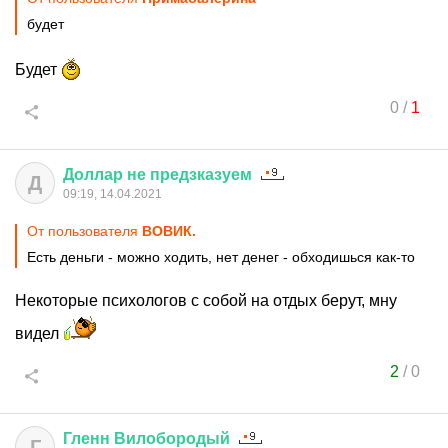
будет
Будет
0
/
1
Доллар
не
предзказуем
Д
09:19, 14.04.2021
От пользователя
ВОВИК.
Есть деньги - можно ходить, нет денег - обходишься как-то
Некоторые психологов с собой на отдых берут, мну
видел
2
/
0
Гленн
Вилобородый
Г