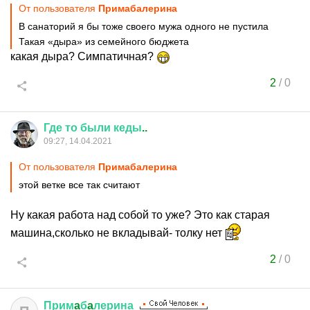
От пользователя
Примaбaлерина
В санаторий я бы тоже своего мужа одного не пустила
Такая «дыра» из семейного бюджета
какая дыра? Симпатичная?
2
/
0
Где
то
были
кеды
..
09:27, 14.04.2021
От пользователя
Примaбaлерина
этой ветке все так считают
Ну какая работа над собой то уже? Это как старая
машина,сколько не вкладывай- толку нет
2
/
0
Прим
a
б
a
лерина