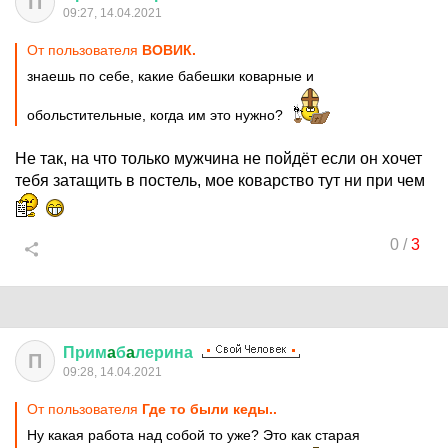
П
09:27, 14.04.2021
От пользователя
ВОВИК.
знаешь по себе, какие бабешки коварные и
обольстительные, когда им это нужно?
Не так, на что только мужчина не пойдёт если он хочет
тебя затащить в постель, мое коварство тут ни при чем
0
/
3
Прим
a
б
a
лерина
П
09:28, 14.04.2021
От пользователя
Где то были кеды..
Ну какая работа над собой то уже? Это как старая