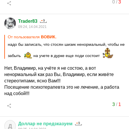
0
/
3
Trader83
09:24, 14.04.2021
От пользователя
ВОВИК.
надо бы записать, что стосян шизик ненормальный, чтобы не
забыть
на учете в дурке еще поди состоит
Нет, Владимир, на учёте я не состою, а вот
ненормальный как раз Вы, Владимир, если живёте
стереотипами, ясно Вам!!!
Посещение психотерапевта это не лечение, а работа
над собой!!!
3
/
1
Доллар
не
предзказуем
Д