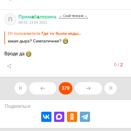
Прим
a
б
a
лерина
П
09:29, 14.04.2021
От пользователя
Где то были кеды..
какая дыра? Симпатичная?
Вроде да
0
/
2
379
Поделиться