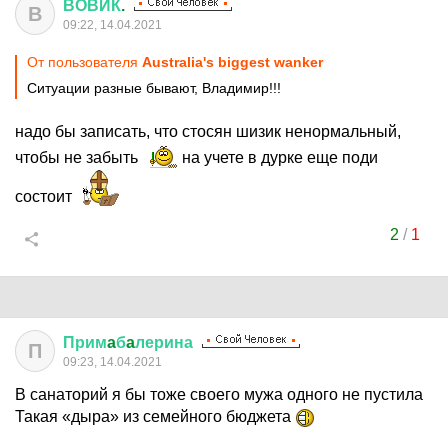
ВОВИК
.
В
09:22, 14.04.2021
От пользователя
Australia's biggest wanker
Ситуации разные бывают, Владимир!!!
надо бы записать, что стосян шизик ненормальный,
чтобы не забыть
на учете в дурке еще поди
состоит
2
/
1
Прим
a
б
a
лерина
П
09:23, 14.04.2021
В санаторий я бы тоже своего мужа одного не пустила
Такая «дыра» из семейного бюджета