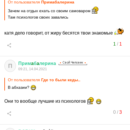
От пользователя
Примaбaлерина
Зачем на отдых ехать со своим самоваром
Там психологов своих завались
катя дело говорит, от жиру бесятся твои знакомые
1
/
1
Прим
a
б
a
лерина
П
09:21, 14.04.2021
От пользователя
Где то были кеды..
В абхазии?
Они то вообще лучшие из психологов
0
/
3