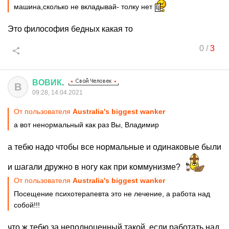
машина,сколько не вкладывай- толку нет
Это философия бедных какая то
0
/
3
ВОВИК
.
В
09:28, 14.04.2021
От пользователя
Australia's biggest wanker
а вот ненормальный как раз Вы, Владимир
а тебю надо чтобы все нормальные и одинаковые были
и шагали дружно в ногу как при коммунизме?
От пользователя
Australia's biggest wanker
Посещение психотерапевта это не лечение, а работа над
собой!!!
что ж тебю за неполноценный такой, если работать над