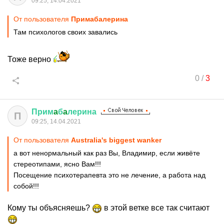
09:25, 14.04.2021
От пользователя
Примaбaлерина
Там психологов своих завались
Тоже верно
0
/
3
Прим
a
б
a
лерина
П
09:25, 14.04.2021
От пользователя
Australia's biggest wanker
а вот ненормальный как раз Вы, Владимир, если живёте
стереотипами, ясно Вам!!!
Посещение психотерапевта это не лечение, а работа над
собой!!!
Кому ты объясняешь?
в этой ветке все так считают