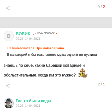
0
/
2
ВОВИК
.
В
09:26, 14.04.2021
От пользователя
Примaбaлерина
В санаторий я бы тоже своего мужа одного не пустила
знаешь по себе, какие бабешки коварные и
обольстительные, когда им это нужно?
2
/
1
Где
то
были
кеды
..
09:26, 14.04.2021