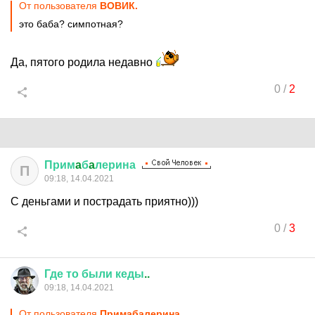
От пользователя
ВОВИК.
это баба? симпотная?
Да, пятого родила недавно
0
/
2
Прим
a
б
a
лерина
П
09:18, 14.04.2021
С деньгами и пострадать приятно)))
0
/
3
Где
то
были
кеды
..
09:18, 14.04.2021
От пользователя
Примaбaлерина