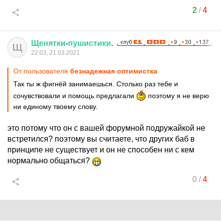
2
/
4
Щенятки
-
пушистики
.
Щ
22:03, 21.03.2021
От пользователя
безнадежная оптимистка
Так ты ж фигнёй занимаешься. Столько раз тебе и
сочувствовали и помощь предлагали
поэтому я не верю
ни единому твоему слову.
это потому что он с вашей форумной подружайкой не
встретился? поэтому вы считаете, что других баб в
принципе не существует и он не способен ни с кем
нормально общаться?
0
/
4