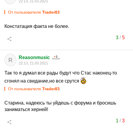
22:13, 21.03.2021
От пользователя
Trader83
Констатация факта не более.
3
/
5
Reasonmusic
R
22:13, 21.03.2021
Так то я думал все рады будут что Стас наконец-то
сгонял на свидание,но все срутся
От пользователя
Trader83
Старина, надеюсь ты уйдешь с форума и бросишь
заниматься херней!
1
/
3