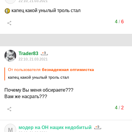
22:10, 21.03.2021
капец какой унылый троль стал
4
/
6
Trader83
22:10, 21.03.2021
От пользователя
безнадежная оптимистка
капец какой унылый троль стал
Почему Вы меня обсираете???
Вам же насрать???
4
/
2
модер
на
ОН
нацик
недобитый
М