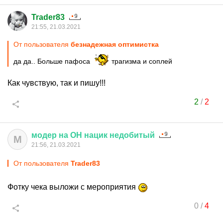
Trader83
21:55, 21.03.2021
От пользователя
безнадежная оптимистка
да да.. Больше пафоса
трагизма и соплей
Как чувствую, так и пишу!!!
2
/
2
модер
на
ОН
нацик
недобитый
М
21:56, 21.03.2021
От пользователя
Trader83
Фотку чека выложи с мероприятия
0
/
4