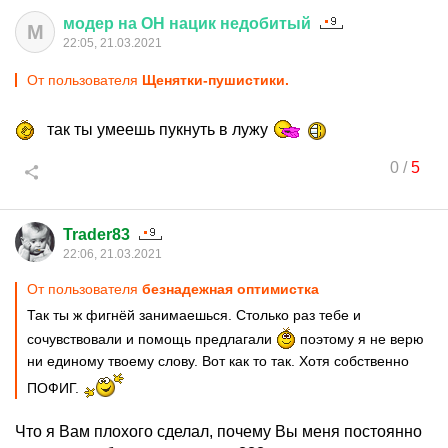
модер
на
ОН
нацик
недобитый
М
22:05, 21.03.2021
От пользователя
Щенятки-пушистики.
так ты умеешь пукнуть в лужу
0
/
5
Trader83
22:06, 21.03.2021
От пользователя
безнадежная оптимистка
Так ты ж фигнёй занимаешься. Столько раз тебе и
сочувствовали и помощь предлагали
поэтому я не верю
ни единому твоему слову. Вот как то так. Хотя собственно
ПОФИГ.
Что я Вам плохого сделал, почему Вы меня постоянно