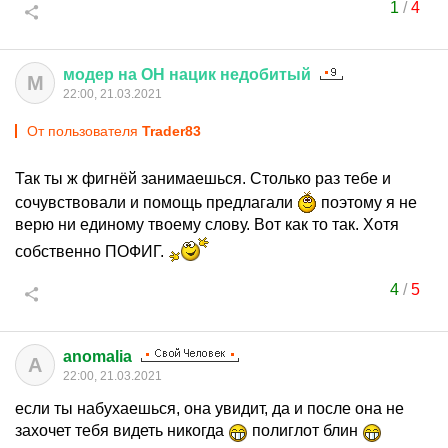
1
/
4
модер
на
ОН
нацик
недобитый
М
22:00, 21.03.2021
От пользователя
Trader83
Так ты ж фигнёй занимаешься. Столько раз тебе и
сочувствовали и помощь предлагали
поэтому я не
верю ни единому твоему слову. Вот как то так. Хотя
собственно ПОФИГ.
4
/
5
anomalia
A
22:00, 21.03.2021
если ты набухаешься, она увидит, да и после она не
захочет тебя видеть никогда
полиглот блин