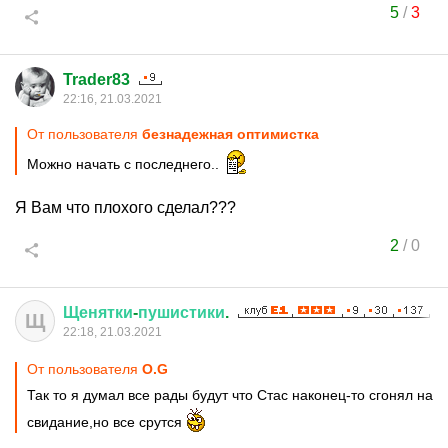
5
/
3
Trader83
22:16, 21.03.2021
От пользователя
безнадежная оптимистка
Можно начать с последнего..
Я Вам что плохого сделал???
2
/
0
Щенятки
-
пушистики
.
Щ
22:18, 21.03.2021
От пользователя
O.G
Так то я думал все рады будут что Стас наконец-то сгонял на
свидание,но все срутся