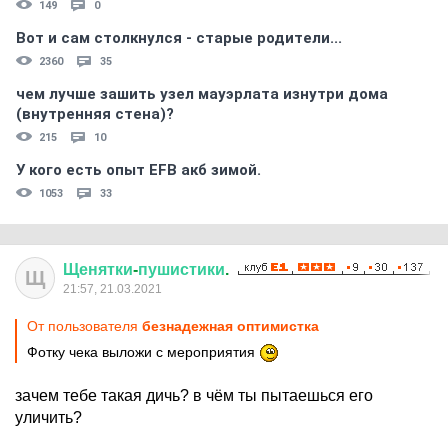
149
0
Вот и сам столкнулся - старые родители...
2360
35
чем лучше зашить узел мауэрлата изнутри дома
(внутренняя стена)?
215
10
У кого есть опыт EFB акб зимой.
1053
33
Щенятки
-
пушистики
.
Щ
21:57, 21.03.2021
От пользователя
безнадежная оптимистка
Фотку чека выложи с мероприятия
зачем тебе такая дичь? в чём ты пытаешься его
уличить?