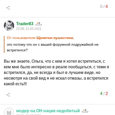
0
/
4
Trader83
22:08, 21.03.2021
От пользователя
Щенятки-пушистики.
это потому что он с вашей форумной подружайкой не
встретился?
Вы же знаете, Ольга, что с кем я хотел встретиться, с
кем мне было интересно в реале пообщаться, с теми я
встретился, да, не всегда я был в лучшем виде, но
несмотря на свой вид я не искал отмазы, а встретился
какой есть!!!
4
/
2
модер
на
ОН
нацик
недобитый
М