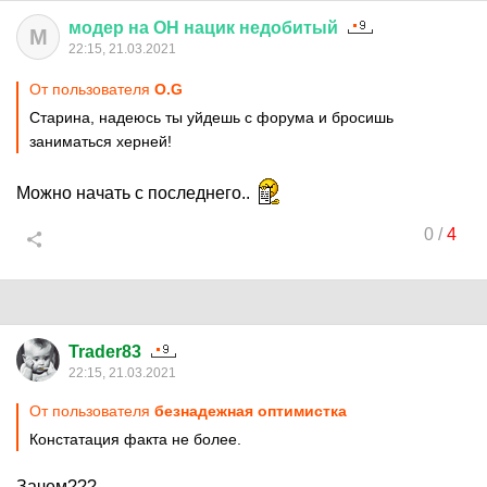
модер
на
ОН
нацик
недобитый
М
22:15, 21.03.2021
От пользователя
O.G
Старина, надеюсь ты уйдешь с форума и бросишь
заниматься херней!
Можно начать с последнего..
0
/
4
Trader83
22:15, 21.03.2021
От пользователя
безнадежная оптимистка
Констатация факта не более.
Зачем???