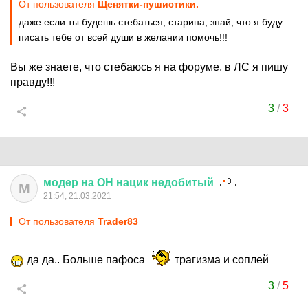
От пользователя
Щенятки-пушистики.
даже если ты будешь стебаться, старина, знай, что я буду
писать тебе от всей души в желании помочь!!!
Вы же знаете, что стебаюсь я на форуме, в ЛС я пишу
правду!!!
3
/
3
модер
на
ОН
нацик
недобитый
М
21:54, 21.03.2021
От пользователя
Trader83
да да.. Больше пафоса
трагизма и соплей
3
/
5