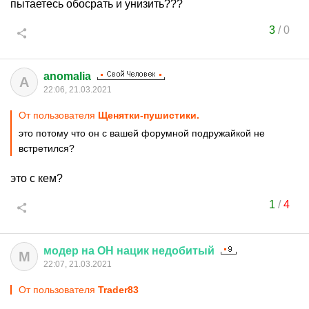
пытаетесь обосрать и унизить???
3
/
0
anomalia
A
22:06, 21.03.2021
От пользователя
Щенятки-пушистики.
это потому что он с вашей форумной подружайкой не
встретился?
это с кем?
1
/
4
модер
на
ОН
нацик
недобитый
М
22:07, 21.03.2021
От пользователя
Trader83