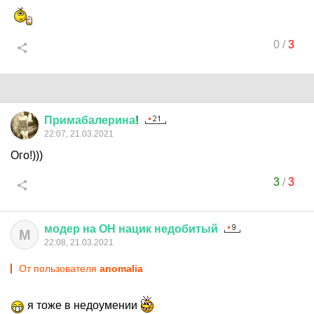
0
/
3
Примабалерина
!
22:07, 21.03.2021
Ого!)))
3
/
3
модер
на
ОН
нацик
недобитый
М
22:08, 21.03.2021
От пользователя
anomalia
я тоже в недоумении