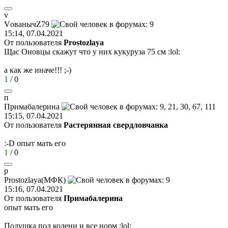
v
V
ованыч
Z79
15:14, 07.04.2021
От пользователя
Prostozlaya
Щас Оновцы скажут что у них кукуруза 75 см
:lol:
а как же иначе!!!
;-)
1
/
0
п
Прим
a
б
a
лерина
15:15, 07.04.2021
От пользователя
Растерянная свердловчанка
:-D
опыт мать его
1
/
0
p
Prostozlaya(
МФК
)
15:16, 07.04.2021
От пользователя
Примaбaлерина
опыт мать его
Подушка под колени и все норм
:lol: