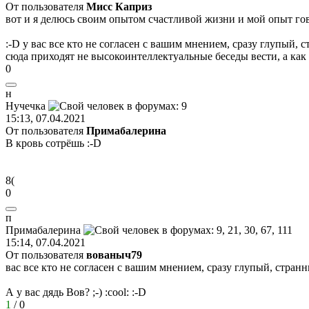
От пользователя
Мисс Каприз
вот и я делюсь своим опытом счастливой жизни и мой опыт гов
:-D
у вас все кто не согласен с вашим мнением, сразу глупый, ст
сюда приходят не высокоинтеллектуальные беседы вести, а как
0
н
Нучечка
15:13, 07.04.2021
От пользователя
Примaбaлерина
В кровь сотрёшь
:-D
8(
0
п
Прим
a
б
a
лерина
15:14, 07.04.2021
От пользователя
вованыч79
вас все кто не согласен с вашим мнением, сразу глупый, странны
А у вас дядь Вов?
;-)
:cool:
:-D
1
/
0