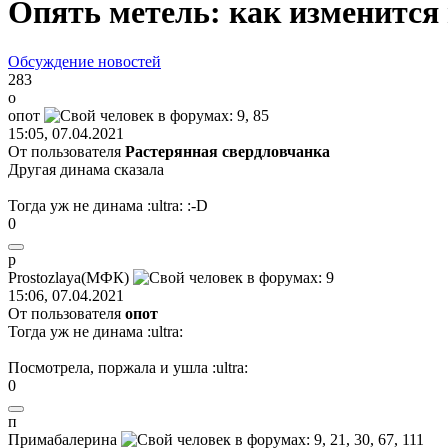
Опять метель: как изменится
Обсуждение новостей
283
о
опот
15:05, 07.04.2021
От пользователя
Растерянная свердловчанка
Другая динама сказала
Тогда уж не динама
:ultra:
:-D
0
p
Prostozlaya(
МФК
)
15:06, 07.04.2021
От пользователя
опот
Тогда уж не динама
:ultra:
Посмотрела, поржала и ушла
:ultra:
0
п
Прим
a
б
a
лерина