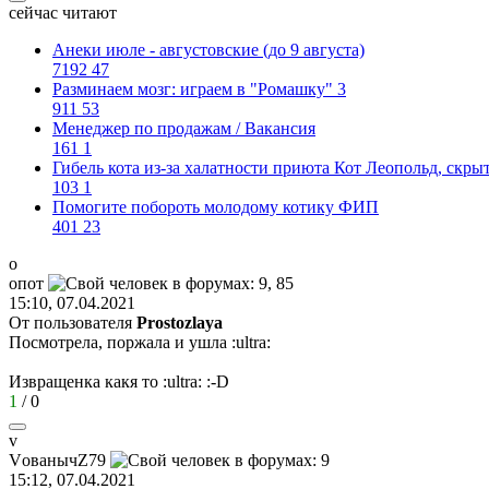
сейчас читают
Анеки июле - августовские (до 9 августа)
7192
47
Разминаем мозг: играем в "Ромашку" 3
911
53
Менеджер по продажам / Вакансия
161
1
Гибель кота из-за халатности приюта Кот Леопольд, скр
103
1
Помогите побороть молодому котику ФИП
401
23
о
опот
15:10, 07.04.2021
От пользователя
Prostozlaya
Посмотрела, поржала и ушла
:ultra:
Извращенка какя то
:ultra:
:-D
1
/
0
v
V
ованыч
Z79
15:12, 07.04.2021