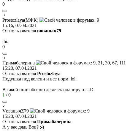
0
p
Prostozlaya(
МФК
)
15:16, 07.04.2021
От пользователя
вованыч79
:hi:
0
п
Прим
a
б
a
лерина
15:20, 07.04.2021
От пользователя
Prostozlaya
Подушка под колени и все норм
:lol:
В такой позе обычно девочек планируют
:-D
1
/
0
v
V
ованыч
Z79
15:20, 07.04.2021
От пользователя
Примaбaлерина
А у вас дядь Вов?
;-)