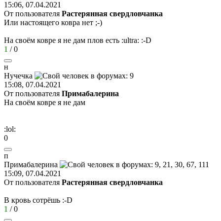
15:06, 07.04.2021
От пользователя
Растерянная свердловчанка
Или настоящего ковра нет
;-)
На своём ковре я не дам плов есть
:ultra:
:-D
1
/
0
н
Нучечка
15:08, 07.04.2021
От пользователя
Примaбaлерина
На своём ковре я не дам
:lol:
0
п
Прим
a
б
a
лерина
15:09, 07.04.2021
От пользователя
Растерянная свердловчанка
В кровь сотрёшь
:-D
1
/
0