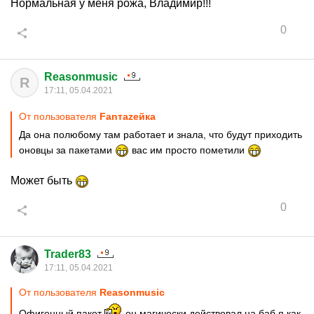
Нормальная у меня рожа, Владимир!!!
0
Reasonmusic
R
17:11, 05.04.2021
От пользователя
Fanтаzeйкa
Да она полюбому там работает и знала, что будут приходить
оновцы за пакетами
вас им просто пометили
Может быть
0
Trader83
17:11, 05.04.2021
От пользователя
Reasonmusic
Офигенный пакет
он магически действовал на баб,я как