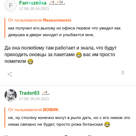
Fan
та
ze
йк
a
F
17:08, 05.04.2021
От пользователя
Reasonmusic
как получил его,выхожу из офиса первое что увидел как
девушка в двери заходит и улыбается мне,
Да она полюбому там работает и знала, что будут
приходить оновцы за пакетами
вас им просто
пометили
0
Trader83
17:09, 05.04.2021
От пользователя
ВОВИК.
не, ну стосяну конечно могут в рыло дать, но с его ником это
никак связано не будет, просто рожа ботанская