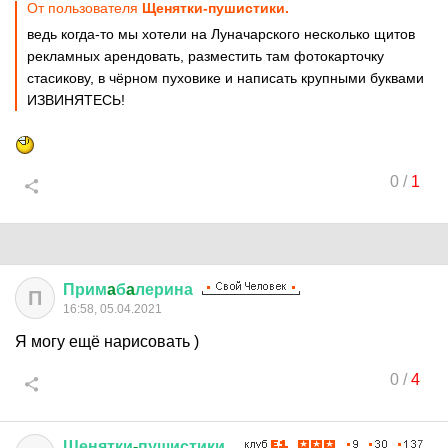
От пользователя
Щенятки-пушистики.
ведь когда-то мы хотели на Луначарского несколько щитов
рекламных арендовать, разместить там фотокарточку
стасикову, в чёрном пуховике и написать крупными буквами
ИЗВИНЯТЕСЬ!
0
/
1
Прим
a
б
a
лерина
П
16:58, 05.04.2021
Я могу ещё нарисовать )
0
/
4
Щенятки
-
пушистики
.