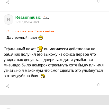
0
Reasonmusic
R
17:07, 05.04.2021
От пользователя
Fanтаzeйкa
Да стремный пакет
Офигенный пакет
он магически действовал на
баб,я как получил его,выхожу из офиса первое что
увидел как девушка в двери заходит и улыбается
мне,надо было номерок стрельнуть хотя бы,ну или имя
узнать,но я максимум что смог сделать это улыбнуться
в ответ,дубина блин
0