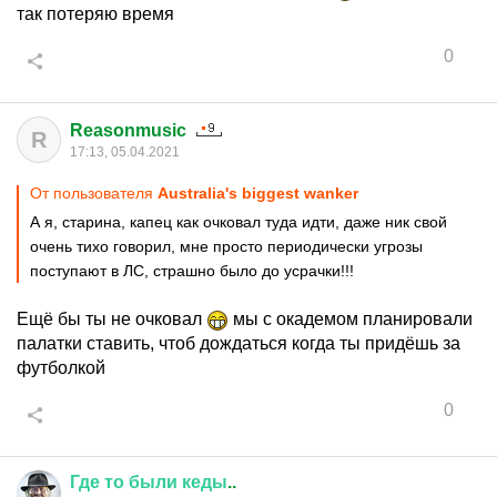
так потеряю время
0
Reasonmusic
R
17:13, 05.04.2021
От пользователя
Australia's biggest wanker
А я, старина, капец как очковал туда идти, даже ник свой
очень тихо говорил, мне просто периодически угрозы
поступают в ЛС, страшно было до усрачки!!!
Ещё бы ты не очковал
мы с окадемом планировали
палатки ставить, чтоб дождаться когда ты придёшь за
футболкой
0
Где
то
были
кеды
..