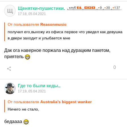
Щенятки
-
пушистики
.
Щ
17:18, 05.04.2021
От пользователя
Reasonmusic
получил его,выхожу из офиса первое что увидел как девушка
в двери заходит и улыбается мне
Дак ога наверное поржала над дурацким пакетом,
приятель
0
Где
то
были
кеды
..
17:19, 05.04.2021
От пользователя
Australia's biggest wanker
Ничего не стало,
бедаааа