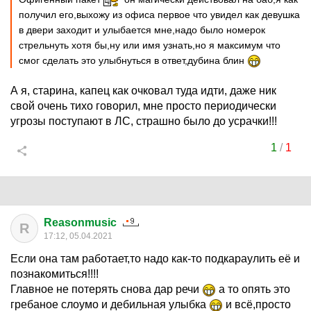
получил его,выхожу из офиса первое что увидел как девушка
в двери заходит и улыбается мне,надо было номерок
стрельнуть хотя бы,ну или имя узнать,но я максимум что
смог сделать это улыбнуться в ответ,дубина блин
А я, старина, капец как очковал туда идти, даже ник
свой очень тихо говорил, мне просто периодически
угрозы поступают в ЛС, страшно было до усрачки!!!
1
/
1
Reasonmusic
R
17:12, 05.04.2021
Если она там работает,то надо как-то подкараулить её и
познакомиться!!!!
Главное не потерять снова дар речи
а то опять это
гребаное слоумо и дебильная улыбка
и всё,просто