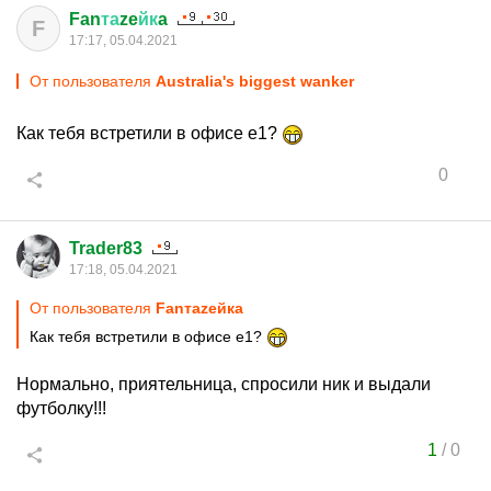
Fan
та
ze
йк
a
F
17:17, 05.04.2021
От пользователя
Australia's biggest wanker
Как тебя встретили в офисе е1?
0
Trader83
17:18, 05.04.2021
От пользователя
Fanтаzeйкa
Как тебя встретили в офисе е1?
Нормально, приятельница, спросили ник и выдали
футболку!!!
1
/
0