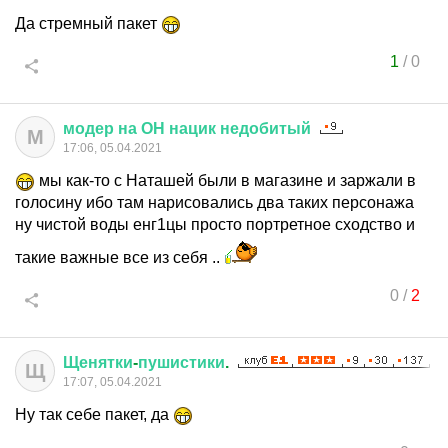
Да стремный пакет
1
/
0
модер
на
ОН
нацик
недобитый
М
17:06, 05.04.2021
мы как-то с Наташей были в магазине и заржали в
голосину ибо там нарисовались два таких персонажа
ну чистой воды енг1цы просто портретное сходство и
такие важные все из себя ..
0
/
2
Щенятки
-
пушистики
.
Щ
17:07, 05.04.2021
Ну так себе пакет, да