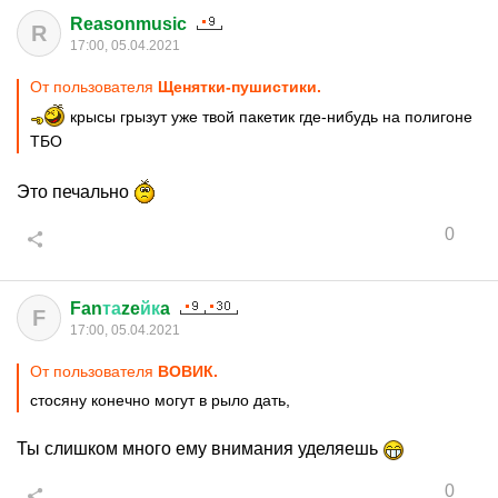
Reasonmusic
R
17:00, 05.04.2021
От пользователя
Щенятки-пушистики.
крысы грызут уже твой пакетик где-нибудь на полигоне
ТБО
Это печально
0
Fan
та
ze
йк
a
F
17:00, 05.04.2021
От пользователя
ВОВИК.
стосяну конечно могут в рыло дать,
Ты слишком много ему внимания уделяешь
0