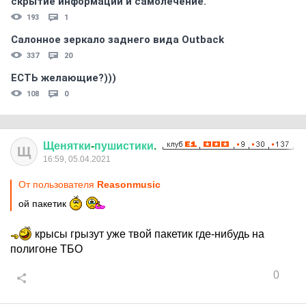
скрытиe информации и самолечение.
193
1
Салонное зеркало заднего вида Outback
337
20
ЕСТЬ желающие?)))
108
0
Щенятки
-
пушистики
.
Щ
16:59, 05.04.2021
От пользователя
Reasonmusic
ой пакетик
крысы грызут уже твой пакетик где-нибудь на
полигоне ТБО
0