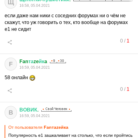
Щ
16:58, 05.04.2021
если даже нам ники с соседних форумах ни о чём не
скажут, что уж говорить о тех, кто вообще на форумах
е1 не сидит
0
/
1
Fan
та
ze
йк
a
F
16:59, 05.04.2021
58 онлайн
0
/
1
ВОВИК
.
В
16:59, 05.04.2021
От пользователя
Fanтаzeйкa
Популярность е1 зашкаливает на столько, что если пройтись