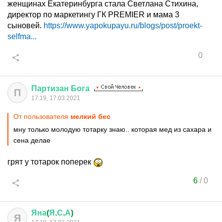
женщинах Екатеринбурга стала Светлана Стихина,
директор по маркетингу ГК PREMIER и мама 3
сыновей.
https://www.yapokupayu.ru/blogs/post/proekt-
selfma...
0
Партизан
Бога
П
17:19, 17.03.2021
От пользователя
мелкий бес
мну только молодую тотарку знаю.. которая мед из сахара и
сена делае
грят у тотарок поперек
6
/
0
Яна
(
Я
.
С
.
А
)
Я