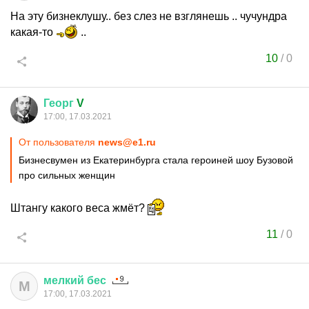
На эту бизнеклушу.. без слез не взглянешь .. чучундра
какая-то
..
10
/
0
Георг
V
17:00, 17.03.2021
От пользователя
news@e1.ru
Бизнесвумен из Екатеринбурга стала героиней шоу Бузовой
про сильных женщин
Штангу какого веса жмёт?
11
/
0
мелкий
бес
М
17:00, 17.03.2021