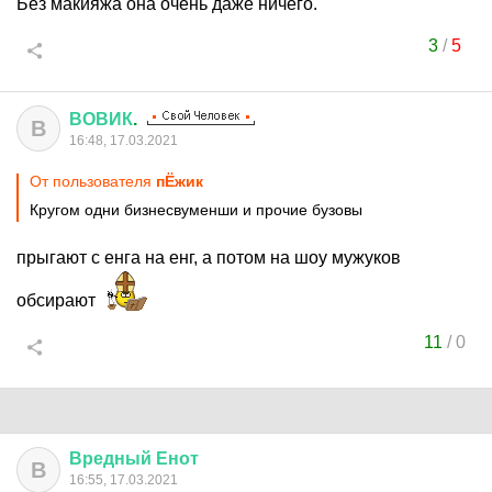
Без макияжа она очень даже ничего.
3
/
5
ВОВИК
.
В
16:48, 17.03.2021
От пользователя
пЁжик
Кругом одни бизнесвуменши и прочие бузовы
прыгают с енга на енг, а потом на шоу мужуков
обсирают
11
/
0
Вредный
Енот
В
16:55, 17.03.2021