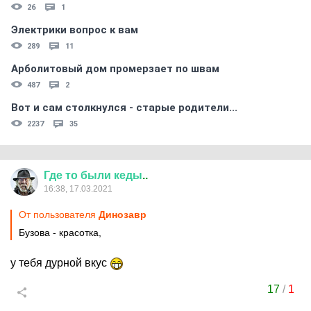
26
1
Электрики вопрос к вам
289
11
Арболитовый дом промерзает по швам
487
2
Вот и сам столкнулся - старые родители...
2237
35
Где
то
были
кеды
..
16:38, 17.03.2021
От пользователя
Динозавp
Бузова - красотка,
у тебя дурной вкус
17
/
1