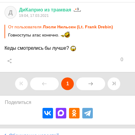
ДиКаприо
из
трамвая
Д
19:04, 17.03.2021
От пользователя
Лэсли Нильсен (Lt. Frank Drebin)
Говноступы атас конечно.
Кеды смотрелись бы лучше?
0
1
Поделиться