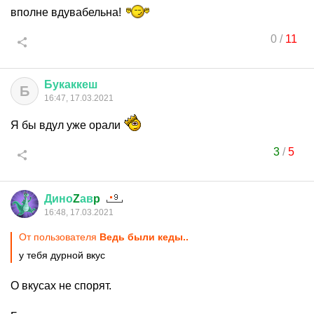
вполне вдувабельна!
0
/
11
Букаккеш
Б
16:47, 17.03.2021
Я бы вдул уже орали
3
/
5
Дино
Z
ав
p
16:48, 17.03.2021
От пользователя
Ведь были кеды..
у тебя дурной вкус
О вкусах не спорят.