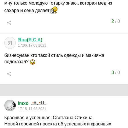
мну только молодую тотарку знаю.. которая мед из
сахара и сена делает
2
/
0
Яна
(
Я
.
С
.
А
)
Я
17:06, 17.03.2021
бизнесуман кто такой стиль одежды и макияжа
подсказал?
3
/
0
imxo
17:15, 17.03.2021
Красивая и успешная: Светлана Стихина
Новой героиней проекта об успешных и красивых