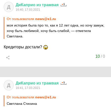
ДиКаприо
из
трамвая
Д
16:40, 17.03.2021
От пользователя
news@e1.ru
моя история была про то, как я 12 лет одна, но хочу замуж,
хочу быть любимой, хочу быть слабой, — отметила
Светлана.
Кредиторы достали?
10
/
0
ДиКаприо
из
трамвая
Д
16:41, 17.03.2021
От пользователя
news@e1.ru
Светлана Стихина