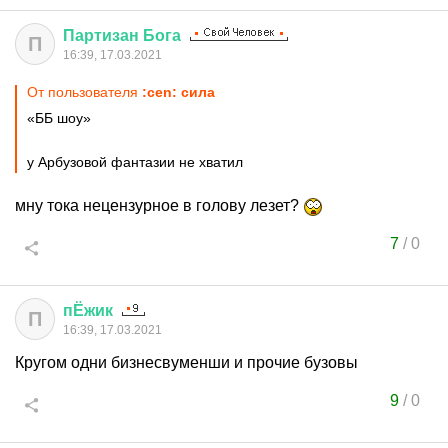
Партизан
Бога
П
16:39, 17.03.2021
От пользователя
:cen: сила
«ББ шоу»
у Арбузовой фантазии не хватил
мну тока нецензурное в голову лезет?
7
/
0
пЁжик
П
16:39, 17.03.2021
Кругом одни бизнесвуменши и прочие бузовы
9
/
0