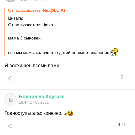
От пользователя
Яна(Я.С.А)
Цитата:
От пользователя: imxo
мама 3 сыновей.
все мы мамы количество детей не имеет значение
Я восхищён всеми вами!
0
Боярин
на
Крузаке
.
Б
18:47, 17.03.2021
Говноступы атас конечно.
4
/
0