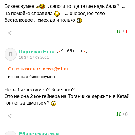
Бизнесвумен
.. сапоги то где такие надыбала?!....
на помойке справила
.... очередное тело
бестолковое .. смех да и только
16
/
1
Партизан
Бога
П
16:37, 17.03.2021
От пользователя
news@e1.ru
известная бизнесвумен
Чо за бизнесвумен? Знает кто?
Это не она 2 контейнера на Тоганчике держит и в Кетай
гоняет за шмотьем?
16
/
0
Ебипетская
сила