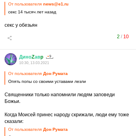
От пользователя
news@e1.ru
секс 14 тысяч лет назад
секс у обезьян
2
/
10
Дино
Z
ав
p
10:30, 13.03.2021
От пользователя
Дон Руматa
Опять попы со своими уставами лезли
Священники только напомнили людям заповеди
Божьи.
Когда Моисей принес народу скрижали, люди ему тоже
сказали:
От пользователя
Дон Руматa