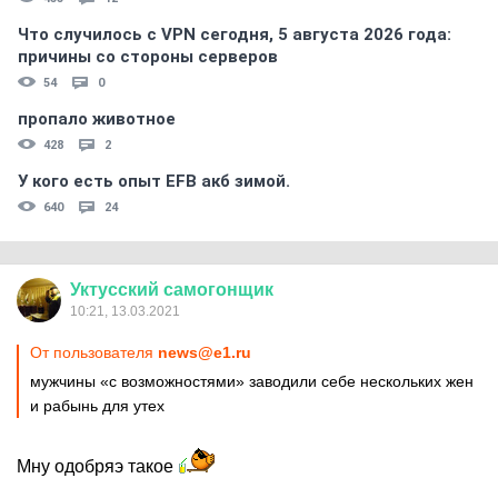
Что случилось с VPN сегодня, 5 августа 2026 года:
причины со стороны серверов
54
0
пропало животное
428
2
У кого есть опыт EFB акб зимой.
640
24
Уктусский
самогонщик
10:21, 13.03.2021
От пользователя
news@e1.ru
мужчины «с возможностями» заводили себе нескольких жен
и рабынь для утех
Мну одобряэ такое