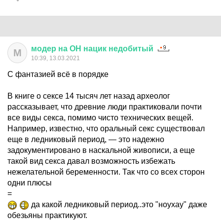
модер
на
ОН
нацик
недобитый
М
10:39, 13.03.2021
С фантазией всё в порядке
В книге о сексе 14 тысяч лет назад археолог
рассказывает, что древние люди практиковали почти
все виды секса, помимо чисто технических вещей.
Например, известно, что оральный секс существовал
еще в ледниковый период, — это надежно
задокументировано в наскальной живописи, а еще
такой вид секса давал возможность избежать
нежелательной беременности. Так что со всех сторон
одни плюсы
=
да какой ледниковый период..это "ноухау" даже
обезьяны практикуют.