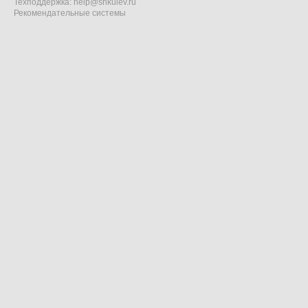
Техподдержка:
help@shkulev.ru
Рекомендательные системы