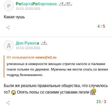
Po
бэрта
Po
бэртовна
P
10:13, 13.03.2021
Какая чушь
4
/
5
Дон
Румат
a
Д
10:13, 13.03.2021
От пользователя
news@e1.ru
уличенных в неверности женщин стригли наголо и палками
гнали голыми по деревне. Мужчины же могли спать со всеми
подряд безнаказанно.
Были же реально правильные общества, что случилось
то?
Опять попы со своими уставами лезли
15
/
3