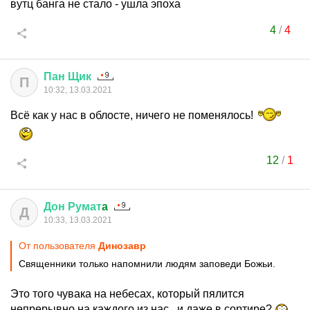
вутц банга не стало - ушла эпоха
4
/
4
Пан
Щик
П
10:32, 13.03.2021
Всё как у нас в облосте, ничего не поменялось!
12
/
1
Дон
Румат
a
Д
10:33, 13.03.2021
От пользователя
Динозавp
Священники только напомнили людям заповеди Божьи.
Это того чувака на небесах, который пялится
непрерывно на каждого из нас , и даже в сортире?