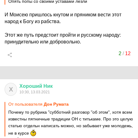
Опять попы со своими уставами лезли
И Моисею пришлось кнутом и пряником вести этот
народ к Богу из рабства.
Этот же путь предстоит пройти и русскому народу:
принудительно или добровольно.
2
/
12
Хороший
Ник
Х
10:30, 13.03.2021
От пользователя
Дон Руматa
Почему то рубрика "субботний разговор "об этом", хотя всем
известны пятничные традиции ОН с титькаме. Про это целую
статью отдельн написать можно, но забывает уже молодежь,
не в курсе