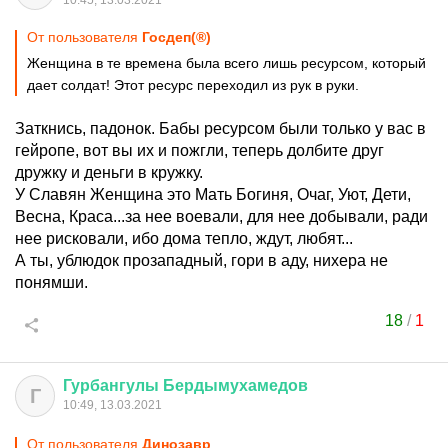
10:45, 13.03.2021
От пользователя
Госдеп(®)
Женщина в те времена была всего лишь ресурсом, который
дает солдат! Этот ресурс переходил из рук в руки.
Заткнись, падонок. Бабы ресурсом были только у вас в
гейропе, вот вы их и пожгли, теперь долбите друг
дружку и деньги в кружку.
У Славян Женщина это Мать Богиня, Очаг, Уют, Дети,
Весна, Краса...за нее воевали, для нее добывали, ради
нее рисковали, ибо дома тепло, ждут, любят...
А ты, ублюдок прозападный, гори в аду, нихера не
понямши.
18
/
1
Гурбангулы
Бердымухамедов
Г
10:49, 13.03.2021
От пользователя
Динозавp