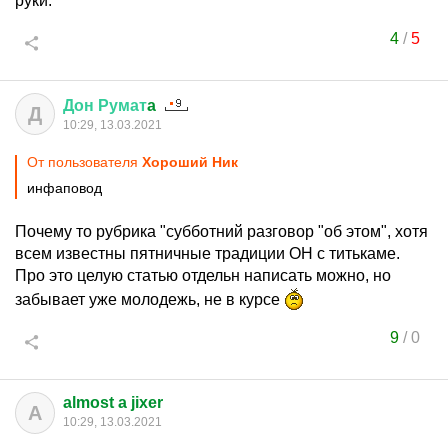
руки.
4
/
5
Дон
Румат
a
Д
10:29, 13.03.2021
От пользователя
Хороший Ник
инфаповод
Почему то рубрика "субботний разговор "об этом", хотя
всем известны пятничные традиции ОН с титькаме.
Про это целую статью отдельн написать можно, но
забывает уже молодежь, не в курсе
9
/
0
almost a jixer
A
10:29, 13.03.2021