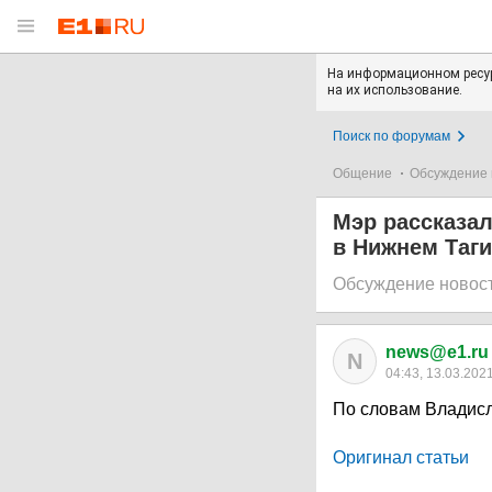
На информационном ресур
на их использование.
Поиск по форумам
Общение
Обсуждение 
Мэр рассказал
в Нижнем Таг
Обсуждение новос
news@e1.ru
N
04:43, 13.03.202
По словам Владисл
Оригинал статьи