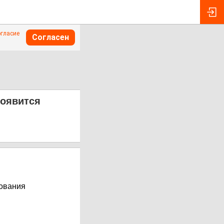
огласие
Согласен
появится
нования