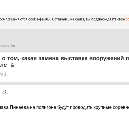
се применяются cookie-файлы. Оставаясь на сайте, вы подтверждаете свое
с
новостей
 о том, какая замена выставке вооружений 
иле
тей
1
ава Пинаева на полигоне будут проводить крупные сорев