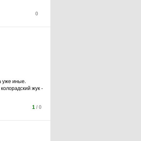
0
а уже иные.
 колорадский жук -
1
/
0