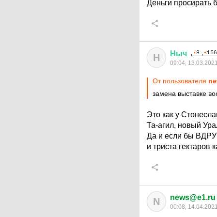
Деньги просирать 
Ныч
Н
09:04, 13.03.202
От пользователя
ne
замена выставке в
Это как у Стонесл
Та-агил, новый Ура
Да и если бы ВДРУГ
и триста гектаров к
news@e1.ru
N
00:08, 14.04.202