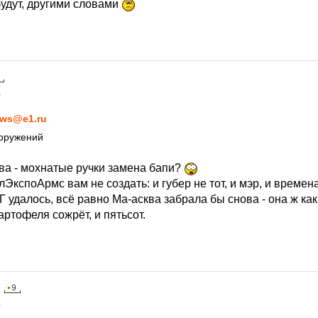
будут, другими словами
1
ws@e1.ru
ооружений
ава - мохнатые ручки замена бапи?
лЭкспоАрмс вам не создать: и губер не тот, и мэр, и времен
 удалось, всё равно Ма-асква забрала бы снова - она ж как
артофеля сожрёт, и пятьсот.
1