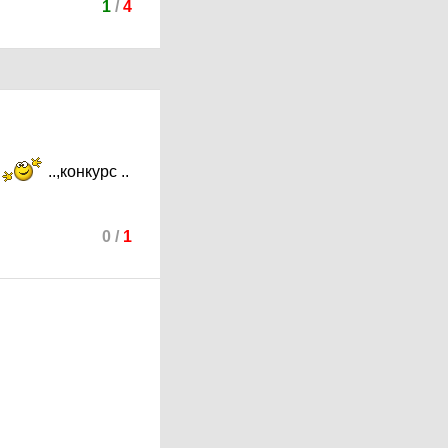
1
/
4
.
..,конкурс ..
0
/
1