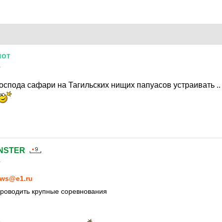
нот
1
оспода сафари на Тагильских нищих папуасов устраивать .
NSTER
1
ws@e1.ru
проводить крупные соревнования