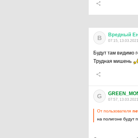
Вредный
Е
В
07:15, 13.03.202
Будут там видимо г
Трудная мишень
GREEN_MO
G
07:57, 13.03.202
От пользователя
ne
на полигоне будут 