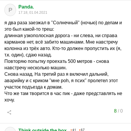
Panda.
P
17:18, 01.04.2021
я два раза заезжал в "Солнечный" (ночью) по делам и
это был какой-то треш:
длинная узкополосная дорога - ни слева, ни справа
карманов нет, всё забито машинами. Мне навстречу
колонна из трёх авто. Кто-то должен пропустить их (я,
т.к. один), сдаю назад.
Повторяю попытку проехать 500 метров - снова
навстречу несколько машин.
Снова назад. На третий раз я включил дальний,
аварийку и с криком "мне poh, я псих" пролетел этот
участок подъезда к домам.
Что же там творится в час пик - даже представлять не
хочу.
8
/
0
Think outside the box