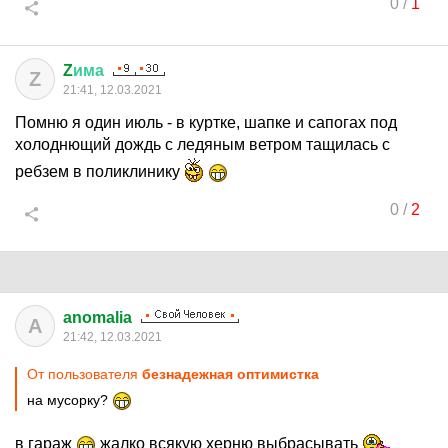
0
/
1
Z
има
Z
21:41, 12.03.2021
Помню я один июль - в куртке, шапке и сапогах под
холоднющий дождь с ледяным ветром тащилась с
ребзем в поликлинику
0
/
2
anomalia
A
21:42, 12.03.2021
От пользователя
безнадежная оптимистка
на мусорку?
в гараж
жалко всякую херню выбрасывать