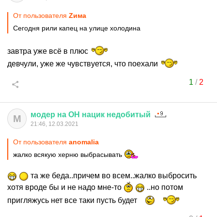
От пользователя
Zима
Сегодня рили капец на улице холодина
завтра уже всё в плюс
девчули, уже же чувствуется, что поехали
1
/
2
модер
на
ОН
нацик
недобитый
М
21:46, 12.03.2021
От пользователя
anomalia
жалко всякую херню выбрасывать
та же беда..причем во всем..жалко выбросить
хотя вроде бы и не надо мне-то
..но потом
пригляжусь нет все таки пусть будет