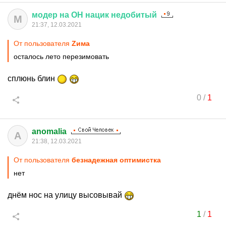
модер
на
ОН
нацик
недобитый
М
21:37, 12.03.2021
От пользователя
Zима
осталось лето перезимовать
сплюнь блин
0
/
1
anomalia
A
21:38, 12.03.2021
От пользователя
безнадежная оптимистка
нет
днём нос на улицу высовывай
1
/
1