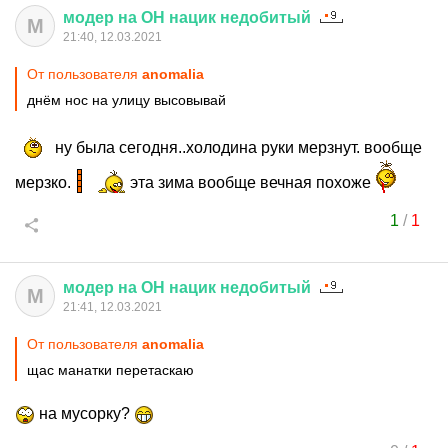
модер
на
ОН
нацик
недобитый
М
21:40, 12.03.2021
От пользователя
anomalia
днём нос на улицу высовывай
ну была сегодня..холодина руки мерзнут. вообще
мерзко.
эта зима вообще вечная похоже
1
/
1
модер
на
ОН
нацик
недобитый
М
21:41, 12.03.2021
От пользователя
anomalia
щас манатки перетаскаю
на мусорку?