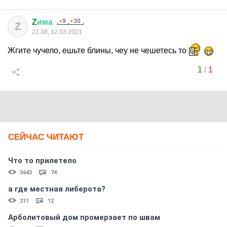
Z
има
Z
21:38, 12.03.2021
Жгите чучело, ешьте блины, чеу не чешетесь то
1
/
1
СЕЙЧАС ЧИТАЮТ
Что то прилетело
3643
74
а где местная либерота?
211
12
Арболитовый дом промерзает по швам