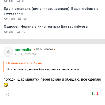
544
2
Еда и алкоголь (вино, пиво, крепкое). Ваши любимые
сочетания
1608
50
Одиссея Нолана в кинотеатрах Екатеринбурга
335
16
anomalia
A
21:39, 12.03.2021
От пользователя
Zима
Жгите чучело, ешьте блины, чеу не чешетесь то
погоди, щас манатки перетаскаю и обещаю, всё сделаю
1
/
1