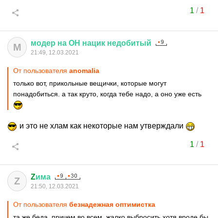
1
/
1
модер
на
ОН
нацик
недобитый
М
21:49, 12.03.2021
От пользователя
anomalia
только вот, прикольные вещички, которые могут
понадобиться. а так круто, когда тебе надо, а оно уже есть
и это не хлам как некоторые нам утверждали
1
/
1
Z
има
Z
21:50, 12.03.2021
От пользователя
безнадежная оптимистка
та же беда..причем во всем..жалко выбросить хотя вроде бы