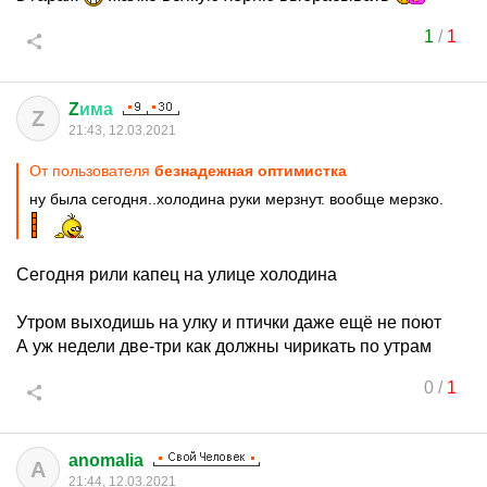
1
/
1
Z
има
Z
21:43, 12.03.2021
От пользователя
безнадежная оптимистка
ну была сегодня..холодина руки мерзнут. вообще мерзко.
Сегодня рили капец на улице холодина
Утром выходишь на улку и птички даже ещё не поют
А уж недели две-три как должны чирикать по утрам
0
/
1
anomalia
A
21:44, 12.03.2021