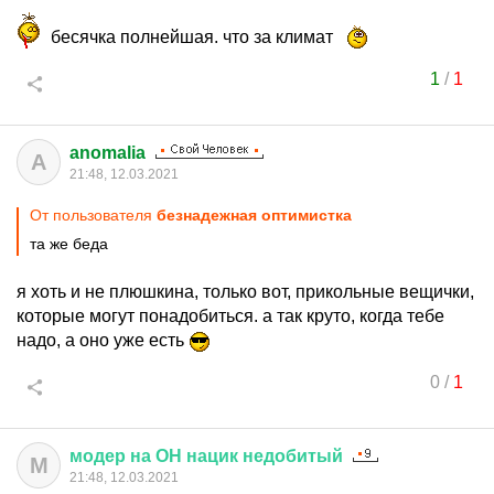
бесячка полнейшая. что за климат
1
/
1
anomalia
A
21:48, 12.03.2021
От пользователя
безнадежная оптимистка
та же беда
я хоть и не плюшкина, только вот, прикольные вещички,
которые могут понадобиться. а так круто, когда тебе
надо, а оно уже есть
0
/
1
модер
на
ОН
нацик
недобитый
М
21:48, 12.03.2021