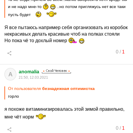
и не надо мне-то
..но потом пригляжусь нет все таки
пусть будет
Я все пытаюсь например себя организовать из коробок
некрасивых делать красивые чтоб на полках стояли
Но пока чё то дохлый номер
0
/
1
anomalia
A
21:50, 12.03.2021
От пользователя
безнадежная оптимистка
горло
я похоже витаминизировалась этой зимой правильно,
мне чёт норм
0
/
1