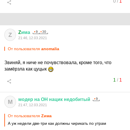
0
/
1
Z
има
Z
21:46, 12.03.2021
От пользователя
anomalia
Звиняй, я ниче не почувствовала, кроме того, что
замёрзла как цуцык
1
/
1
модер
на
ОН
нацик
недобитый
М
21:47, 12.03.2021
От пользователя
Zима
А уж недели две-три как должны чирикать по утрам