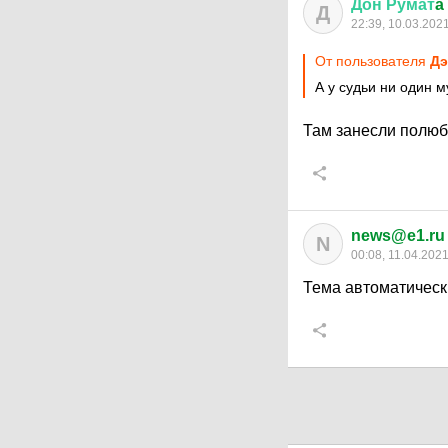
Дон
Румат
a
Д
22:39, 10.03.202
От пользователя
Дэ
А у судьи ни один м
Там занесли полюб
news@e1.ru
N
00:08, 11.04.202
Тема автоматическ