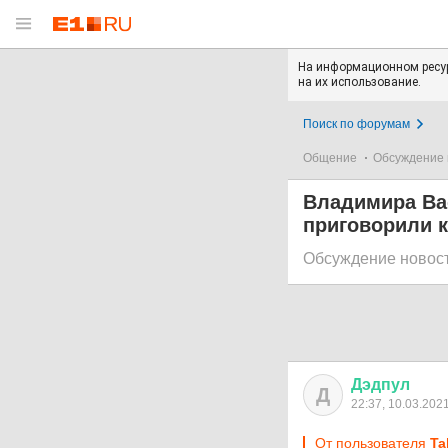
На информационном ресур
на их использование.
Поиск по форумам
Общение
Обсуждение 
Владимира Ва
приговорили к
Обсуждение новос
Дэдпул
Д
22:37, 10.03.202
От пользователя
Ta