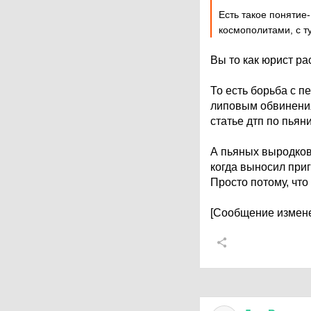
Есть такое понятие-
космополитами, с т
Вы то как юрист ра
То есть борьба с п
липовым обвинениям
статье дтп по пьян
А пьяных выродков 
когда выносил приг
Просто потому, что 
[Сообщение измене