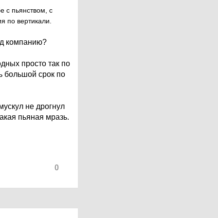
е с пьянством, с
я по вертикали.
под компанию?
дных просто так по
ь большой срок по
 мускул не дрогнул
акая пьяная мразь.
0