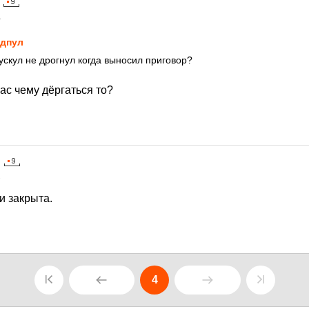
1
дпул
ускул не дрогнул когда выносил приговор?
ас чему дёргаться то?
1
и закрыта.
4