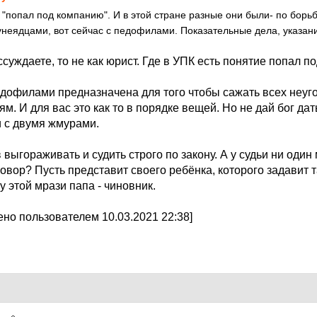
 "попал под компанию". И в этой стране разные они были- по борьб
унеядцами, вот сейчас с педофилами. Показательные дела, указани
ссуждаете, то не как юрист. Где в УПК есть понятие попал 
едофилами предназначена для того чтобы сажать всех неуго
. И для вас это как то в порядке вещей. Но не дай бог дат
и с двумя жмурами.
выгораживать и судить строго по закону. А у судьи ни один
овор? Пусть представит своего ребёнка, которого задавит т
у этой мрази папа - чиновник.
но пользователем 10.03.2021 22:38]